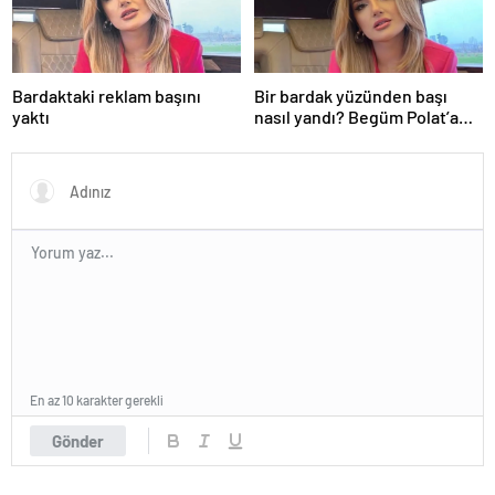
Bardaktaki reklam başını
Bir bardak yüzünden başı
yaktı
nasıl yandı? Begüm Polat’a
beklenmedik yasa dışı bahis
reklamı soruşturması…
En az 10 karakter gerekli
Gönder