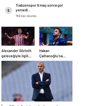
Trabzonspor 6 maç sonra gol
yemedi .
5
756 kez okundu
Alexander Sörloth
Hakan
geleceğiyle ilgili
Çalhanoğlu’na
konuştu
mafya
soruşturması:
Mahkeme cezasını
açıkladı