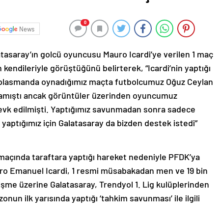
0
News
tasaray’ın golcü oyuncusu Mauro Icardi’ye verilen 1 maç
ün kendileriyle görüştüğünü belirterek, “Icardi’nin yaptığı
deplasmanda oynadığımız maçta futbolcumuz Oğuz Ceylan
lmamıştı ancak görüntüler üzerinden oyuncumuz
sevk edilmişti. Yaptığımız savunmadan sonra sadece
 yaptığımız için Galatasaray da bizden destek istedi”
açında taraftara yaptığı hareket nedeniyle PFDK’ya
uro Emanuel Icardi, 1 resmi müsabakadan men ve 19 bin
işme üzerine Galatasaray, Trendyol 1. Lig kulüplerinden
onun ilk yarısında yaptığı ‘tahkim savunması’ ile ilgili