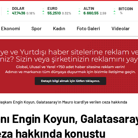
DOLAR
EURO
ALTIN
BITCOIN
47,7436
55,2510
6.660,55
%
0.18%
0.32%
2,59
Ekonomi
Spor
Kadın
Foto Galeri
Videolar
aşkanı Engin Koyun, Galatasaray’ın Mauro Icardi’ye verilen ceza hakkında
nı Engin Koyun, Galatasara
ceza hakkında konuştu