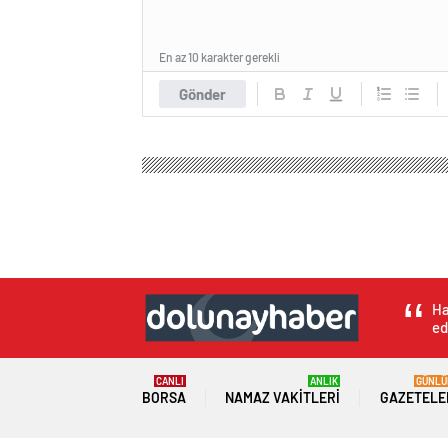
En az 10 karakter gerekli
Gönder
Ha
ed
CANLI
ANLIK
GÜNLÜ
BORSA
NAMAZ VAKITLERI
GAZETELE