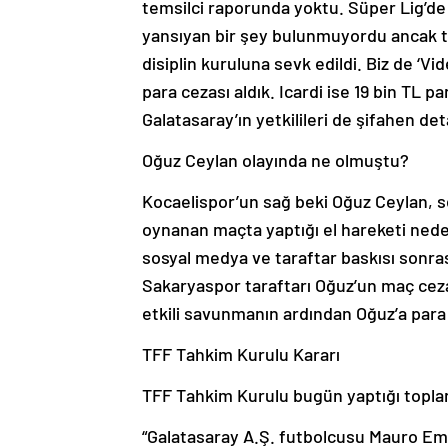
temsilci raporunda yoktu. Süper Lig’de 
yansıyan bir şey bulunmuyordu ancak t
disiplin kuruluna sevk edildi. Biz de ‘Vi
para cezası aldık. Icardi ise 19 bin TL p
Galatasaray’ın yetkilileri de şifahen deta
Oğuz Ceylan olayında ne olmuştu?
Kocaelispor’un sağ beki Oğuz Ceylan, s
oynanan maçta yaptığı el hareketi ned
sosyal medya ve taraftar baskısı sonra
Sakaryaspor taraftarı Oğuz’un maç ceza
etkili savunmanın ardından Oğuz’a para 
TFF Tahkim Kurulu Kararı
TFF Tahkim Kurulu bugün yaptığı toplant
“Galatasaray A.Ş. futbolcusu Mauro Eman