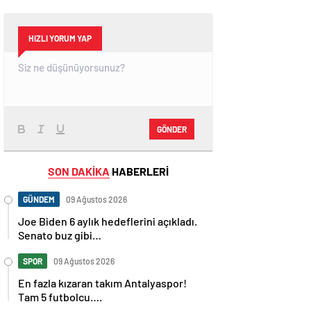
HIZLI YORUM YAP
GÖNDER
SON DAKİKA
HABERLERİ
GÜNDEM
09 Ağustos 2026
Joe Biden 6 aylık hedeflerini açıkladı.
Senato buz gibi…
SPOR
09 Ağustos 2026
En fazla kızaran takım Antalyaspor!
Tam 5 futbolcu….