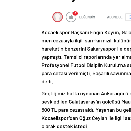
0
BEĞENDİM
ABONE OL
Kocaeli spor Başkanı Engin Koyun, Gala
men cezasıyla ilgili sarı-kırmızılı kulüb
hareketin benzerini Sakaryaspor ile 
yapmıştı. Temsilci raporlarında yer a
Profesyonel Futbol Disiplin Kurulu’na 
para cezası verilmişti. Başarılı savunma
dedi.
Geçtiğimiz hafta oynanan Ankaragücü m
sevk edilen Galatasaray’ın golcüsü Ma
500 TL para cezası aldı. Yaşanan bu gel
Kocaelispor’dan Oğuz Ceylan ile ilgili sez
olarak destek istedi.