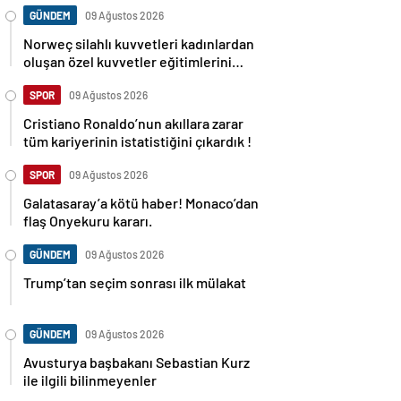
GÜNDEM
09 Ağustos 2026
Norweç silahlı kuvvetleri kadınlardan
oluşan özel kuvvetler eğitimlerini
başlattı.
SPOR
09 Ağustos 2026
Cristiano Ronaldo’nun akıllara zarar
tüm kariyerinin istatistiğini çıkardık !
SPOR
09 Ağustos 2026
Galatasaray’a kötü haber! Monaco’dan
flaş Onyekuru kararı.
GÜNDEM
09 Ağustos 2026
Trump’tan seçim sonrası ilk mülakat
GÜNDEM
09 Ağustos 2026
Avusturya başbakanı Sebastian Kurz
ile ilgili bilinmeyenler