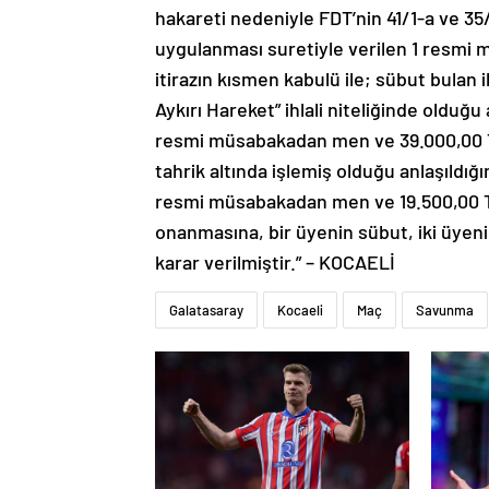
hakareti nedeniyle FDT’nin 41/1-a ve 3
uygulanması suretiyle verilen 1 resmi
itirazın kısmen kabulü ile; sübut bulan
Aykırı Hareket” ihlali niteliğinde olduğ
resmi müsabakadan men ve 39.000,00 TL 
tahrik altında işlemiş olduğu anlaşıldı
resmi müsabakadan men ve 19.500,00 TL
onanmasına, bir üyenin sübut, iki üyeni
karar verilmiştir.” – KOCAELİ
Galatasaray
Kocaeli
Maç
Savunma