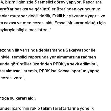
4, bizim ligimizde 3 temsilci görev yapıyor. Raporlara
araftar baskısı ve görüntüler üzerinden oyuncumuz
deolar muteber değil’ dedik. Etkili bir savunma yaptık ve
ara cezası ve men cezası aldı. Emsal bir karar olduğu için
ylarıyla bilgi almak istedi.”
ezonun ilk yarısında deplasmanda Sakaryaspor ile
eniyle, temsilci raporunda yer almamasına rağmen
sında görüntüler üzerinden PFDK’ya sevk edilmişti.
sı almasını istemiş, PFDK ise Kocaelispor’un yaptığı
cezası verdi.
ıda şu kararı aldı:
uel Icardi’nin rakip takım taraftarlarına yönelik