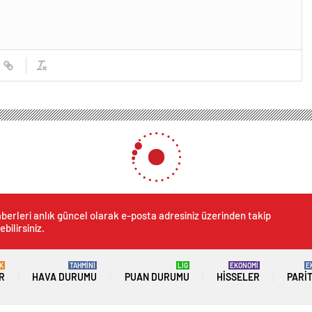
berleri anlık güncel olarak e-posta adresiniz üzerinden takip
ebilirsiniz.
K
TAHMİNİ
LİG
EKONOMİ
E
R
HAVA DURUMU
PUAN DURUMU
HISSELER
PARI