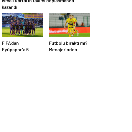
İsmail Kartal’ın takımı deplasmanda
kazandı
FIFA’dan
Futbolu bıraktı mı?
Eyüpspor’a 6
Menajerinden
dönem geçici
Caner Erkin
transfer yasağı!
açıklaması