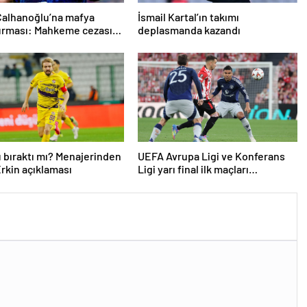
Çalhanoğlu’na mafya
İsmail Kartal’ın takımı
urması: Mahkeme cezasını
deplasmanda kazandı
ı
 bıraktı mı? Menajerinden
UEFA Avrupa Ligi ve Konferans
rkin açıklaması
Ligi yarı final ilk maçları
tamamlandı