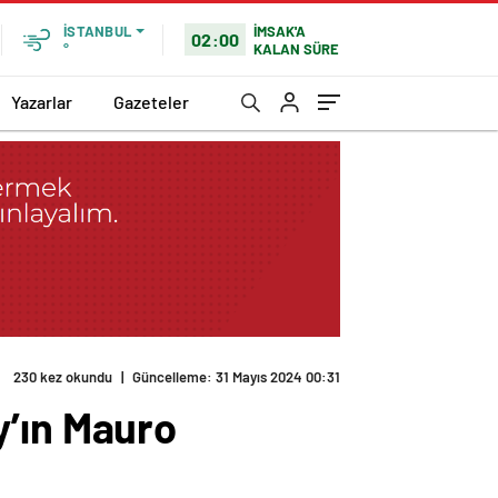
İMSAK'A
İSTANBUL
02:00
KALAN SÜRE
°
Yazarlar
Gazeteler
230 kez okundu
|
Güncelleme: 31 Mayıs 2024 00:31
y’ın Mauro