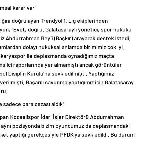
msal karar var”
ığını doğrulayan Trendyol 1. Lig ekiplerinden
un, “Evet, doğru. Galatasaraylı yönetici, spor hukuku
miz Abdurrahman Bey’i (Başkır) arayarak destek istedi.
ımlardan dolayı hukuksal anlamda birimimiz çok iyi.
 Sakaryaspor ile deplasmanda oynadığımız maçta
silci raporlarında yer almamıştı ancak görüntüler
 Disiplin Kurulu’na sevk edilmişti. Yaptığımız
rilmişti. Başarılı savunma yaptığımız için Galatasaray
ştu.
 sadece para cezası aldık”
pan Kocaelispor İdari İşler Direktörü Abdurrahman
 ile aynı pozisyonda bizim oyuncumuz da deplasmandaki
ket yaptığı gerekçesiyle PFDK’ya sevk edildi. Bu durum