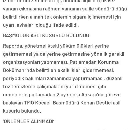
izmaritlerini zemine attığı, bununla ilgili birçok kez
yangın çıkmasına rağmen yangının su ile söndürüldüğü
belirtilirken alınan tek önlemin sigara içilmemesi için
uyarı levhaları olduğu ifade edildi.
BAŞMÜDÜR ASLİ KUSURLU BULUNDU
Raporda, yönetmelikteki yükümlülükleri yerine
getirmemesi ya da yerine getirmesine yönelik gerekli
organizasyonları yapmaması, Patlamadan Korunma
Dokümanı’nda belirtilen eksiklikleri gidermemesi,
periyodik bakımları zamanında yaptırmaması, düzenli
toz temizleme çalışmalarını yürütmemesi gibi
nedenlerle patlamadan 2 ay sonra Ankara’da göreve
başlayan TMO Kocaeli Başmüdürü Kenan Destici asli
kusurlu bulundu.
‘ÖNLEMLER ALINMADI’