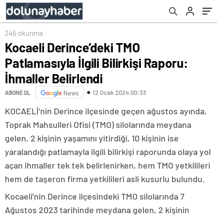
246 okunma
Kocaeli Derince’deki TMO
Patlamasıyla İlgili Bilirkişi Raporu:
İhmaller Belirlendi
12 Ocak 2024 00:33
ABONE OL
News
KOCAELİ’nin Derince ilçesinde geçen ağustos ayında,
Toprak Mahsulleri Ofisi (TMO) silolarında meydana
gelen, 2 kişinin yaşamını yitirdiği, 10 kişinin ise
yaralandığı patlamayla ilgili bilirkişi raporunda olaya yol
açan ihmaller tek tek belirlenirken, hem TMO yetkilileri
hem de taşeron firma yetkilileri asli kusurlu bulundu.
Kocaeli’nin Derince ilçesindeki TMO silolarında 7
Ağustos 2023 tarihinde meydana gelen, 2 kişinin