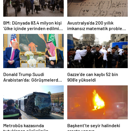
BM: Dünyada 83,4 milyon kişi
Avustralya’da 200 yıllık
‘ülke içinde yerinden edilmiş’
imkansız matematik problemi
olarak yaşıyor
çözüldü
Donald Trump Suudi
Gazze’de can kaybı 52 bin
Arabistan’da: Görüşmelerde
908’e yükseldi
uyukladı
Metrobüs kazasında
Başkent’te seyir halindeki
tutuklanan sürücünün
araçta yangın