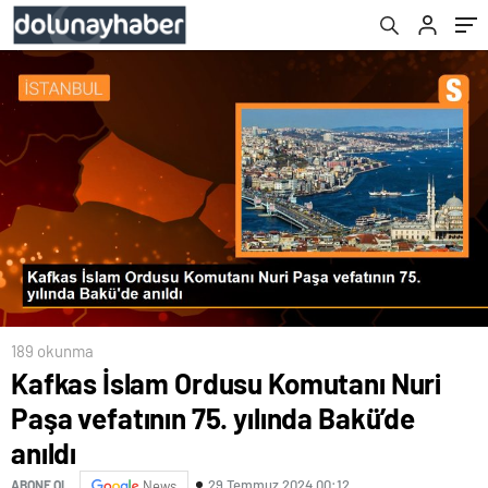
partisiyiz
189 okunma
Kafkas İslam Ordusu Komutanı Nuri
Paşa vefatının 75. yılında Bakü’de
anıldı
29 Temmuz 2024 00:12
ABONE OL
News