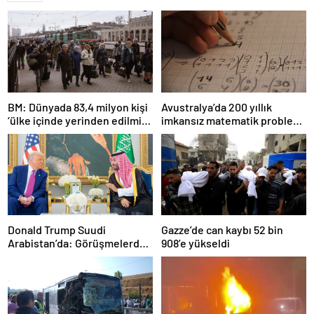
BM: Dünyada 83,4 milyon kişi
Avustralya’da 200 yıllık
‘ülke içinde yerinden edilmiş’
imkansız matematik problemi
olarak yaşıyor
çözüldü
Donald Trump Suudi
Gazze’de can kaybı 52 bin
Arabistan’da: Görüşmelerde
908’e yükseldi
uyukladı