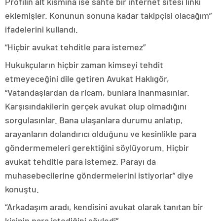
Profilin alt kısmına ise sahte bir internet sitesi linki
eklemişler. Konunun sonuna kadar takipçisi olacağım”
ifadelerini kullandı.
“Hiçbir avukat tehditle para istemez”
Hukukçuların hiçbir zaman kimseyi tehdit
etmeyeceğini dile getiren Avukat Haklıgör,
“Vatandaşlardan da ricam, bunlara inanmasınlar.
Karşısındakilerin gerçek avukat olup olmadığını
sorgulasınlar. Bana ulaşanlara durumu anlatıp,
arayanların dolandırıcı olduğunu ve kesinlikle para
göndermemeleri gerektiğini söylüyorum. Hiçbir
avukat tehditle para istemez. Parayı da
muhasebecilerine göndermelerini istiyorlar” diye
konuştu.
“Arkadaşım aradı, kendisini avukat olarak tanıtan bir
kişinin para istediğini söyledi”