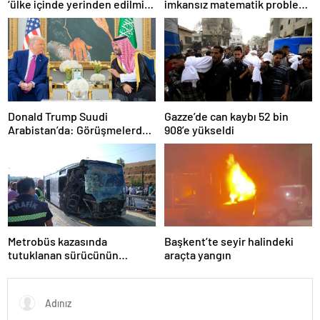
‘ülke içinde yerinden edilmiş’
imkansız matematik problemi
olarak yaşıyor
çözüldü
Donald Trump Suudi
Gazze’de can kaybı 52 bin
Arabistan’da: Görüşmelerde
908’e yükseldi
uyukladı
Metrobüs kazasında
Başkent’te seyir halindeki
tutuklanan sürücünün
araçta yangın
ifadesine ulaşıldı