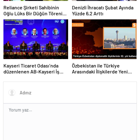
Reliance Şirketi Sahibinin
Denizli İhracatı Şubat Ayında
Oğlu Lüks Bir Düğün Töreni
Yüzde 6,2 Arttı
Düzenledi
Kayseri Ticaret Odası’nda
Özbekistan ile Türkiye
düzenlenen AB-Kayseri İş
Arasındaki İlişkilerde Yeni
Forumu’nda yeşil dönüşüm
Dönem
ve dijitalleşme vurgusu
yapıldı