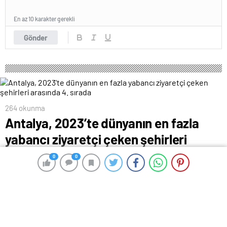
En az 10 karakter gerekli
Gönder
264 okunma
Antalya, 2023’te dünyanın en fazla
yabancı ziyaretçi çeken şehirleri
arasında 4. sırada
0
0
0
0
8 Haziran 2024 00:03
ABONE OL
News
Antalya Ticaret ve Sanayi Odası (ATSO) Yönetim Kurulu
Başkanı Ali Bahar, 2023’te dünyanın en fazla yabancı
ziyaretçi çeken şehirleri arasında 4’üncü sırada olan