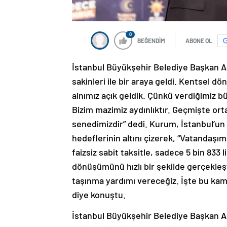
0
BEĞENDİM
ABONE OL
İstanbul Büyükşehir Belediye Başkan A
sakinleri ile bir araya geldi. Kentsel 
alnımız açık geldik. Çünkü verdiğimiz b
Bizim mazimiz aydınlıktır. Geçmişte or
senedimizdir” dedi. Kurum, İstanbul’un 
hedeflerinin altını çizerek, “Vatandaşım
faizsiz sabit taksitle, sadece 5 bin 833
dönüşümünü hızlı bir şekilde gerçekleş
taşınma yardımı vereceğiz. İşte bu kam
diye konuştu.
İstanbul Büyükşehir Belediye Başkan A
sakinleri ile bir araya geldi. Murat Ku