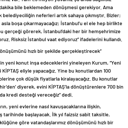
r dakika bile beklemeden dönüşmesi gerekiyor. Ama
k belediyeciliğin neferleri artık sahaya çıkmıştır. Bizler;
 asla boşa çıkarmayacağız; İstanbul’u el ele hep birlikte
u gerçeği görerek, İstanbul’daki her bir hemşehrimize
oruz. Risksiz İstanbul vaat ediyoruz” ifadelerini kullandı.
 dönüşümünü hızlı bir şekilde gerçekleştirecek”
in yeni konut inşa edeceklerini yineleyen Kurum, “Yeni
ni KİPTAŞ eliyle yapacağız. Yine bu konutlardan 100
lerine çok düşük fiyatlarla kiralayacağız. Bu konutlar
ehir’den’ diyerek, evini KİPTAŞ’la dönüştürenlere 700 bin
a da kredi desteği vereceğiz” dedi.
ın, yeni evlerine nasıl kavuşacaklarına ilişkin,
arihinde başlayacak. İlk yıl faizsiz sabit taksitle,
yüklüğüne göre vatandaşlarımız dönüşümünü hızlı bir
almayacağız, tam 100 bin lira taşınma yardımı vereceğiz.