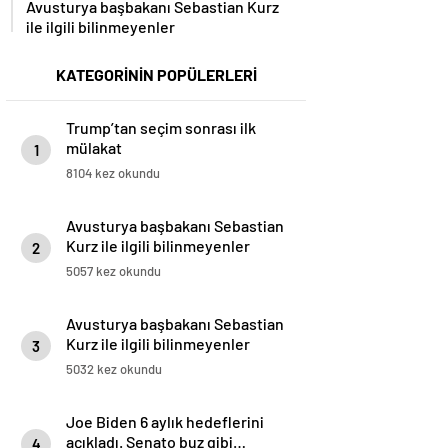
ile ilgili bilinmeyenler
KATEGORİNİN POPÜLERLERİ
Trump’tan seçim sonrası ilk
mülakat
1
8104 kez okundu
Avusturya başbakanı Sebastian
Kurz ile ilgili bilinmeyenler
2
5057 kez okundu
Avusturya başbakanı Sebastian
Kurz ile ilgili bilinmeyenler
3
5032 kez okundu
Joe Biden 6 aylık hedeflerini
açıkladı. Senato buz gibi…
4