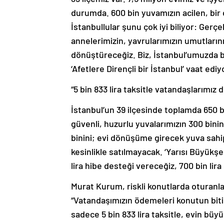
durumda. 600 bin yuvamızın acilen, bi
İstanbullular şunu çok iyi biliyor: Gerçe
annelerimizin, yavrularımızın umutlarını
dönüştüreceğiz. Biz, İstanbul’umuzda b
‘Afetlere Dirençli bir İstanbul’ vaat ediy
“5 bin 833 lira taksitle vatandaşlarımız
İstanbul’un 39 ilçesinde toplamda 650 b
güvenli, huzurlu yuvalarımızın 300 bini
binini; evi dönüşüme girecek yuva sahip
kesinlikle satılmayacak. ‘Yarısı Büyükş
lira hibe desteği vereceğiz, 700 bin lir
Murat Kurum, riskli konutlarda oturanlar
“Vatandaşımızın ödemeleri konutun bitiş t
sadece 5 bin 833 lira taksitle, evin bü
şekilde gerçekleştirecek. Bununla da k