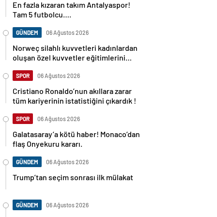
Tam 5 futbolcu….
GÜNDEM
06 Ağustos 2026
Norweç silahlı kuvvetleri kadınlardan
oluşan özel kuvvetler eğitimlerini
başlattı.
SPOR
06 Ağustos 2026
Cristiano Ronaldo’nun akıllara zarar
tüm kariyerinin istatistiğini çıkardık !
SPOR
06 Ağustos 2026
Galatasaray’a kötü haber! Monaco’dan
flaş Onyekuru kararı.
GÜNDEM
06 Ağustos 2026
Trump’tan seçim sonrası ilk mülakat
GÜNDEM
06 Ağustos 2026
Avusturya başbakanı Sebastian Kurz