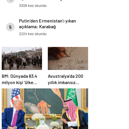
3309 kez okundu
Putin’den Ermenistan’ı yıkan
açıklama: Karabağ
5
Azerbaycan’ın ayrılmaz bir
2224 kez okundu
parçasıdır!
BM: Dünyada 83,4
Avustralya’da 200
milyon kişi ‘ülke
yıllık imkansız
içinde yerinden
matematik
edilmiş’ olarak
problemi çözüldü
yaşıyor