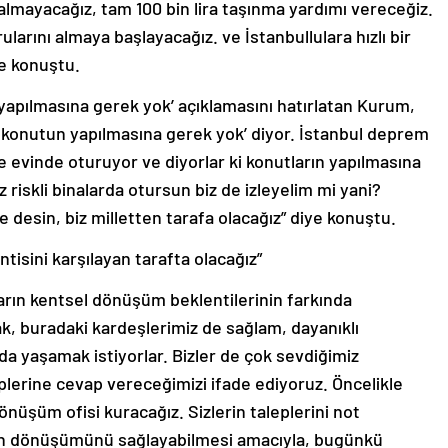
arını almaya başlayacağız. ve İstanbullulara hızlı bir
ye konuştu.
apılmasına gerek yok’ açıklamasını hatırlatan Kurum,
n konutun yapılmasına gerek yok’ diyor. İstanbul deprem
e evinde oturuyor ve diyorlar ki konutların yapılmasına
 riskli binalarda otursun biz de izleyelim mi yani?
 desin, biz milletten tarafa olacağız” diye konuştu.
tisini karşılayan tarafta olacağız”
rın kentsel dönüşüm beklentilerinin farkında
ak, buradaki kardeşlerimiz de sağlam, dayanıklı
a yaşamak istiyorlar. Bizler de çok sevdiğimiz
eplerine cevap vereceğimizi ifade ediyoruz. Öncelikle
üşüm ofisi kuracağız. Sizlerin taleplerini not
zın dönüşümünü sağlayabilmesi amacıyla, bugünkü