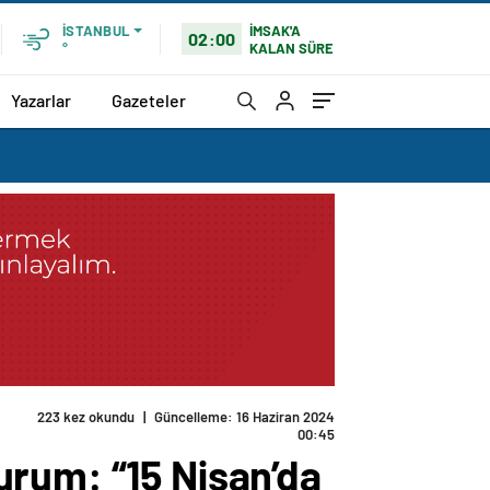
İMSAK'A
İSTANBUL
02:00
KALAN SÜRE
°
Yazarlar
Gazeteler
acağız”
urum: “15 Nisan’da