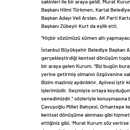
Başkanı Hilmi Türkmen, Kartal Belediy
Başkan Adayı Veli Arslan, AK Parti Kar
Başkanı Zübeyir Kurt da eşlik etti.
“Hiçbir sözümüzü sümen altı yapmayac
İstanbul Büyükşehir Belediye Başkan 
gerçekleştirdiği kentsel dönüşüm toplan
bir araya gelen Kurum, “Biz bugün buray
yerine getirmiş olmanın özgüvenine sa
Bizim mazimiz aydınlıktır. Ayinesi iştir 
işlerimizdir. Geçmişte ortaya koyduğum
senedimizdir.” sözleriyle konuşmasına 
Çavuşoğlu Millet Bahçesi, Orhantepe k
kentsel dönüşüme alınması gibi hizmetle
ettiğiniz gibi, ‘Murat Kurum söz verirse 
depreminin ardından, depremzedeler içi