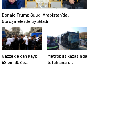
Donald Trump Suudi Arabistan’da:
Görüşmelerde uyukladı
Gazze’de can kaybı
Metrobüs kazasında
52 bin 908’e
tutuklanan
yükseldi
sürücünün
ifadesine ulaşıldı