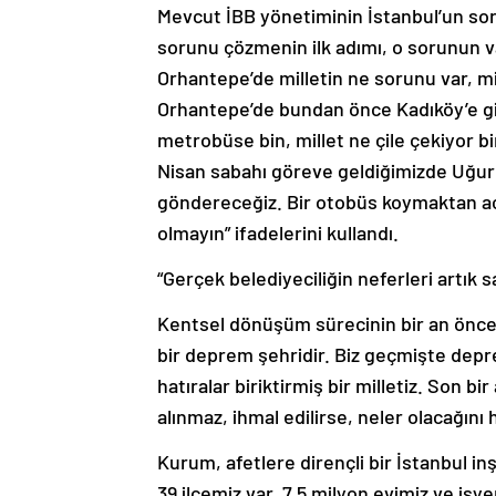
sorunu çözmenin ilk adımı, o sorunun var
Orhantepe’de milletin ne sorunu var, mi
Orhantepe’de bundan önce Kadıköy’e gi
metrobüse bin, millet ne çile çekiyor bi
Nisan sabahı göreve geldiğimizde Uğu
göndereceğiz. Bir otobüs koymaktan aci
olmayın” ifadelerini kullandı.
“Gerçek belediyeciliğin neferleri artık s
Kentsel dönüşüm sürecinin bir an önce
bir deprem şehridir. Biz geçmişte depr
hatıralar biriktirmiş bir milletiz. Son bi
alınmaz, ihmal edilirse, neler olacağını 
Kurum, afetlere dirençli bir İstanbul in
39 ilçemiz var. 7,5 milyon evimiz ve işy