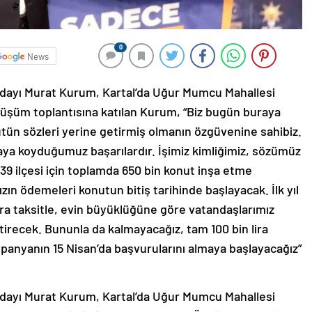
0
News
dayı Murat Kurum, Kartal’da Uğur Mumcu Mahallesi
dönüşüm toplantısına katılan Kurum, “Biz bugün buraya
ütün sözleri yerine getirmiş olmanın özgüvenine sahibiz.
taya koyduğumuz başarılardır. İşimiz kimliğimiz, sözümüz
39 ilçesi için toplamda 650 bin konut inşa etme
ızın ödemeleri konutun bitiş tarihinde başlayacak. İlk yıl
 lira taksitle, evin büyüklüğüne göre vatandaşlarımız
tirecek. Bununla da kalmayacağız, tam 100 bin lira
panyanın 15 Nisan’da başvurularını almaya başlayacağız”
dayı Murat Kurum, Kartal’da Uğur Mumcu Mahallesi
rum’a kentsel dönüşüm toplantısında; Üsküdar Belediye