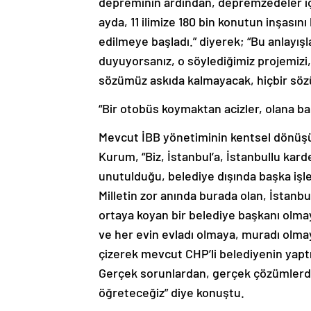
ayda, 11 ilimize 180 bin konutun inşasın
edilmeye başladı.” diyerek; “Bu anlayış
duyuyorsanız, o söylediğimiz projemizi,
sözümüz askıda kalmayacak, hiçbir sö
“Bir otobüs koymaktan acizler, olana ba
Mevcut İBB yönetiminin kentsel dönüşü
Kurum, “Biz, İstanbul’a, İstanbullu kard
unutulduğu, belediye dışında başka işle
Milletin zor anında burada olan, İstanbul
ortaya koyan bir belediye başkanı olmay
ve her evin evladı olmaya, muradı olmaya
çizerek mevcut CHP’li belediyenin yaptı
Gerçek sorunlardan, gerçek çözümlerde
öğreteceğiz” diye konuştu.
Mevcut İBB yönetiminin İstanbul’un soru