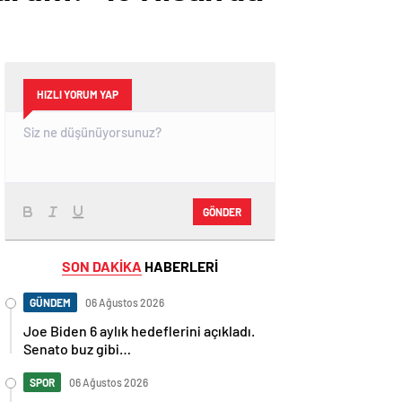
HIZLI YORUM YAP
GÖNDER
SON DAKİKA
HABERLERİ
GÜNDEM
06 Ağustos 2026
Joe Biden 6 aylık hedeflerini açıkladı.
Senato buz gibi…
SPOR
06 Ağustos 2026
En fazla kızaran takım Antalyaspor!