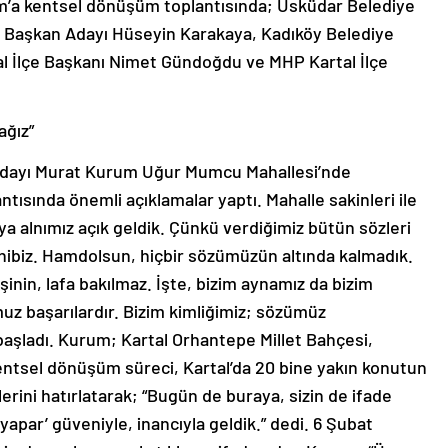
e Başkan Adayı Hüseyin Karakaya, Kadıköy Belediye
tal İlçe Başkanı Nimet Gündoğdu ve MHP Kartal İlçe
ağız”
Adayı Murat Kurum Uğur Mumcu Mahallesi’nde
tısında önemli açıklamalar yaptı. Mahalle sakinleri ile
a alnımız açık geldik. Çünkü verdiğimiz bütün sözleri
hibiz. Hamdolsun, hiçbir sözümüzün altında kalmadık.
kişinin, lafa bakılmaz. İşte, bizim aynamız da bizim
uz başarılardır. Bizim kimliğimiz; sözümüz
başladı. Kurum; Kartal Orhantepe Millet Bahçesi,
entsel dönüşüm süreci, Kartal’da 20 bine yakın konutun
rini hatırlatarak; “Bugün de buraya, sizin de ifade
yapar’ güveniyle, inancıyla geldik.” dedi. 6 Şubat
n durmaksızın çalıştıklarını ifade eden Kurum, “Üç