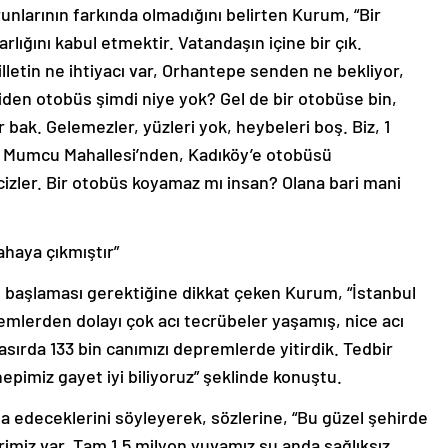
lığını kabul etmektir. Vatandaşın içine bir çık.
lletin ne ihtiyacı var, Orhantepe senden ne bekliyor,
den otobüs şimdi niye yok? Gel de bir otobüse bin,
r bak. Gelemezler, yüzleri yok, heybeleri boş. Biz, 1
r Mumcu Mahallesi’nden, Kadıköy’e otobüsü
zler. Bir otobüs koyamaz mı insan? Olana bari mani
ahaya çıkmıştır”
 başlaması gerektiğine dikkat çeken Kurum, “İstanbul
emlerden dolayı çok acı tecrübeler yaşamış, nice acı
r asırda 133 bin canımızı depremlerde yitirdik. Tedbir
hepimiz gayet iyi biliyoruz” şeklinde konuştu.
şa edeceklerini söyleyerek, sözlerine, “Bu güzel şehirde
erimiz var. Tam 1,5 milyon yuvamız şu anda sağlıksız