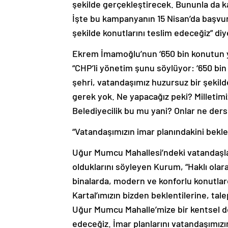
İşte bu kampanyanın 15 Nisan’da başvurul
şekilde konutlarını teslim edeceğiz” di
Ekrem İmamoğlu’nun ‘650 bin konutun y
“CHP’li yönetim şunu söylüyor: ‘650 bi
şehri, vatandaşımız huzursuz bir şekild
gerek yok. Ne yapacağız peki? Milletimiz
Belediyecilik bu mu yani? Onlar ne derse
“Vatandaşımızın imar planındakini beklen
Uğur Mumcu Mahallesi’ndeki vatandaşla
olduklarını söyleyen Kurum, “Haklı olar
binalarda, modern ve konforlu konutlard
Kartal’ımızın bizden beklentilerine, tal
Uğur Mumcu Mahalle’mize bir kentsel dön
edeceğiz. İmar planlarını vatandaşımı