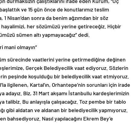
ı başlattık ve 15 gün önce de konutlarımız teslim
la, 1 Nisan’dan sonra da benim ağzımdan bir söz
 hayalimizi, her sözümüzü yerine getireceğiz. Hiçbir
zümüzü sümen altı yapmayacağız” dedi.
ri mani olmayın”
m sürecinde vaatlerini yerine getirmediğine değinen
eşlerimize, Gerçek Belediyecilik vaat ediyoruz. Sözlerin
rin peşinde koşulduğu bir belediyecilik vaat etmiyoruz.
’la ilgilenen, Kartal’ın, Orhantepe’nin sorunları için irade
a adayız. Biz, 31 Mart akşamı İstanbullu kardeşlerimizin
 talibiz. Bu anlayışla çalışacağız. Toz pembe bir tablo
ğı gibi aldatan ve aldanan bir belediyecilik yapmıyoruz.
n bahsediyoruz. Nasıl yapılacağını Ekrem Bey’e
nlarının farkında olmadığını belirten Kurum, “Bir