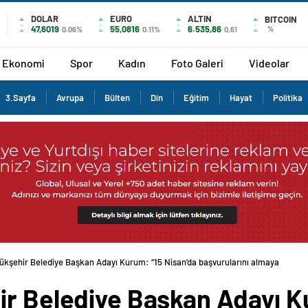
DOLAR
EURO
ALTIN
BITCOIN
47,6019
55,0816
6.535,86
%
0.06%
0.11%
0,61
Ekonomi
Spor
Kadın
Foto Galeri
Videolar
3.Sayfa
Avrupa
Bülten
Din
Eğitim
Hayat
Politika
ükşehir Belediye Başkan Adayı Kurum: “15 Nisan’da başvurularını almaya başlay
ir Belediye Başkan Adayı K