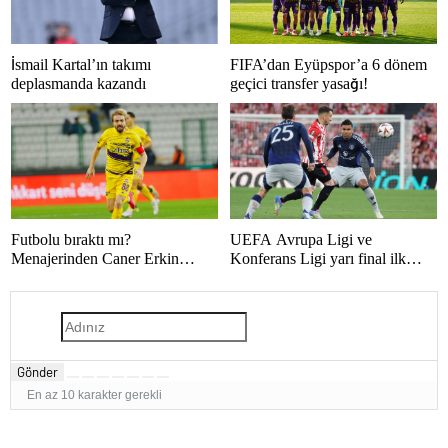
İsmail Kartal’ın takımı
FIFA’dan Eyüpspor’a 6 dönem
deplasmanda kazandı
geçici transfer yasağı!
Futbolu bıraktı mı?
UEFA Avrupa Ligi ve
Menajerinden Caner Erkin
Konferans Ligi yarı final ilk
açıklaması
maçları tamamlandı
Gönder
En az 10 karakter gerekli