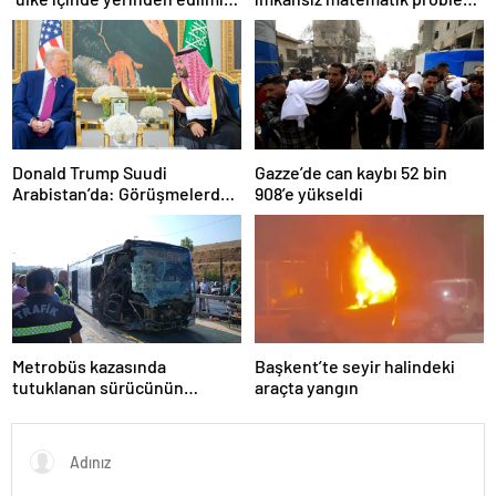
olarak yaşıyor
çözüldü
Donald Trump Suudi
Gazze’de can kaybı 52 bin
Arabistan’da: Görüşmelerde
908’e yükseldi
uyukladı
Metrobüs kazasında
Başkent’te seyir halindeki
tutuklanan sürücünün
araçta yangın
ifadesine ulaşıldı