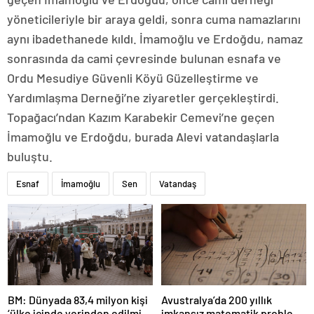
yöneticileriyle bir araya geldi, sonra cuma namazlarını
aynı ibadethanede kıldı. İmamoğlu ve Erdoğdu, namaz
sonrasında da cami çevresinde bulunan esnafa ve
Ordu Mesudiye Güvenli Köyü Güzelleştirme ve
Yardımlaşma Derneği’ne ziyaretler gerçekleştirdi.
Topağacı’ndan Kazım Karabekir Cemevi’ne geçen
İmamoğlu ve Erdoğdu, burada Alevi vatandaşlarla
buluştu.
Esnaf
İmamoğlu
Sen
Vatandaş
BM: Dünyada 83,4 milyon kişi
Avustralya’da 200 yıllık
‘ülke içinde yerinden edilmiş’
imkansız matematik problemi