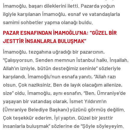
İmamoğlu, başarı dileklerini iletti. Pazarda yoğun
ilgiyle karşılanan İmamoğlu, esnaf ve vatandaşlarla
samimi sohbetler yapma olanağı buldu.
PAZAR ESNAFINDAN İMAMOĞLU’NA:
“GÜZEL BİR
JESTTİR İNSANLARLA BULUŞMAK”
İmamoğlu, tezgahına uğradığı bir pazarcının,
“Çalışıyorsun. Senden memnun İstanbul halkı. İnşallah,
Allah’ın izniyle, bütün desteğimiz seninle” sözleriyle
karşılandı. İmamoğlu’nun esnafa yanıtı, “Allah razı
olsun. Çok naziksiniz. Ben de layık olacağım ailenize,
size” oldu. İmamoğlu, aynı esnafın, “Ben, Ümraniye’de
yaşayan bir vatandaş olarak, İsmet Yıldırım’ın
(Ümraniye Belediye Başkanı) yüzünü görmüş değilim.
Çok teşekkür ederim. İyi yaptın. Güzel bir jesttir
insanlarla buluşmak” sözlerine de “Şöyle söyleyeyim.