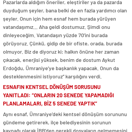
Pazarlarda aldığım öneriler, eleştiriler ya da pazarda
duyduğum şeyler, bana belki de en fazla yardımcı olan
şeyler. Onun için hem esnaf hem burada yürüyen
vatandaşımız… Aha geldi dostumuz. Şimdi onu
dinleyeceğim. Vatandaşın yüzde 70’ini burada
görüyoruz. Çünkü, gidip de bir ofiste, orada, burada
olmuyor. Biz de diyoruz ki; halkın önüne her zaman
çıkacak, enerjisi yüksek, benim de dostum Aykut
Erdoğdu, Ümraniye’ye başkanlık yapacak. Onun da
desteklenmesini istiyoruz” karşılığını verdi.
ESNAFIN KENTSEL DÖNÜŞÜM SORUSUNU
YANITLADI: “ONLARIN 20 SENEDE YAPAMADIĞI
PLANLAMALARI, BİZ 5 SENEDE YAPTIK”
Aynı esnaf, Ümraniye’deki kentsel dönüşüm sorununu
gündeme getirerek, ilçe belediyesinin sorunun
kaynağı olarak İBB’den gerekli dosyaların gelmemesini