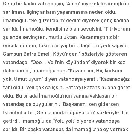
Genç bir kadın vatandaşın, “Abim” diyerek İmamoğlu’na
sarılması, ilginç anların yaşanmasına neden oldu.
İmamoğlu, “Ne güzel ‘abim’ dedin” diyerek genç kadına
sarıldı. İmamoğlu, kendisine olan sevgisini, “Titriyorum
şu anda sevinçten, mutluluktan. Kazanmıştınız bir
önceki dönem; lokmalar yaptım, dağıttım yedi kapıya,
Samsun Bafra Emelli Köyü’nden ” sözleriyle gösteren
vatandaşa, “Ooo… Veli’nin köyünden” diyerek bir kez
daha sarıldı. İmamoğlu’nun, “Kazanalım. Hiç korkum
yok. Umutluyum” diyen vatandaşa yanıtı, “Kazanacağız
tabi oldu. Veli çok çalışsın, Bafra’yı kazansın; ona göre”
oldu. Bu sırada İmamoğlu’nun yanına yaklaşan bir
vatandaş da duygularını, “Başkanım, sen gidersen
İstanbul biter. Seni alnından öpüyorum” sözleriyle dile
getirdi. İmamoğlu da “Yok, yok” diyerek vatandaşa
sarıldı. Bir başka vatandaş da İmamoğlu’na oy vermek