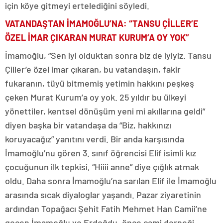
için köye gitmeyi ertelediğini söyledi.
VATANDAŞTAN İMAMOĞLU’NA: “TANSU ÇİLLER’E
ÖZEL İMAR ÇIKARAN MURAT KURUM’A OY YOK”
İmamoğlu, “Sen iyi olduktan sonra biz de iyiyiz. Tansu
Çiller’e özel imar çıkaran, bu vatandaşın, fakir
fukaranın, tüyü bitmemiş yetimin hakkını peşkeş
çeken Murat Kurum’a oy yok. 25 yıldır bu ülkeyi
yönettiler, kentsel dönüşüm yeni mi akıllarına geldi”
diyen başka bir vatandaşa da “Biz, hakkınızı
koruyacağız” yanıtını verdi. Bir anda karşısında
İmamoğlu’nu gören 3. sınıf öğrencisi Elif isimli kız
çocuğunun ilk tepkisi, “Hiiii anne” diye çığlık atmak
oldu. Daha sonra İmamoğlu’na sarılan Elif ile İmamoğlu
arasında sıcak diyaloglar yaşandı. Pazar ziyaretinin
ardından Topağacı Şehit Fatih Mehmet Han Camii’ne
geçen İmamoğlu ve Erdoğdu, önce cami derneği