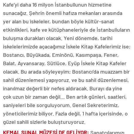
Kafe’yi daha 16 milyon İstanbullunun hizmetine
sunacağız. Şehrin önemli hafıza mekanları arasında
yer alan bu iskeleler, bundan böyle kültür-sanat
etkinlikleri, kafe ve kütüphaneleriyle de İstanbulluların
buluşma durakları olacak. Yeni dönemde, tarihi
iskelelerimizde açacağımız İskele Kitap Kafelerimiz ise;
Bostancı, Büyükada, Eminönü, Kasımpaşa, Fener,
Balat, Ayvansaray, Sütlüce, Eyüp İskele Kitap Kafeler
olacak. Bu arada söyleyeyim; Bostancı’da muazzam bir
sahil düzenlemesi yapıyoruz. ve bu sahil düzenlemesi,
inanılmaz değerli bir nefes aldıracak. Burayı da yine
çok uzun bir zaman değil… Ben artık günleri, saatleri,
saniyeleri bile sorguluyorum. Genel Sekreterimiz,
yöneticilerimiz biliyor. Fazla değil, 1 hafta içerisinde, o
güzel sahili sizlerle buluşturuyoruz.
KEMAL SUNAL MÜZESİ
DE
GELİYOR
:
Sanatçılarımızı