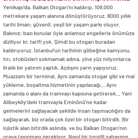
Yenikapı’da, Balkan Otogarı’nı kaldırıp, 109.000
metrekare yaşam alanına dönüştürüyoruz. 8000 yıllık
tarihi liman; güvenli, yeşil bir yaşam parkı oluyor.
Bakınız; bazı konular öyle anlamsız engellerle önümüze
diziliyor ki; tarifi yok. Şimdi bu otogarı buradan
kaldırıyoruz. İstanbul’un tarihinin göbeğine kamyonu,
tırı, otobüsleri sokmamak adına, yine yüz milyonlarca
liralık bir yatırım yaptık. Açılışını yarın yapıyoruz.
Muazzam bir terminal. Aynı zamanda otogar gibi ve mal
yükleme, boşaltma hizmetinin yapılacağı… Aynı
zamanda o alanı da tramvayı kapısına getirerek… Yani
Alibeyköy’deki tramvayla Eminönü’ne kadar
gelmelerini sağlayacak şekilde insan taşımacılığını da
sağlayarak, biz orada çok özel bir otogarı bitirdik. Bir
lojistik alan bitirdik aslında. ve bu Balkan Otogarı’nın
oraya taşınması gerekiyor. Nasıl bir torpilli sahaymış