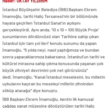
Haber: OKTAY YILDIRIM
İstanbul Büyükşehir Belediye (İBB) Başkanı Ekrem
İmamoğlu, tarihi Haliç Tersanesi’nin bir bölümünde
hayata geçirilen ‘İstanbul Sanat’ın açılışını
gerçekleştirdi. Aynı anda, ’10 x 10 = 100 Büyük Proje’
sunumlarının dördüncüsü olan ‘Tarihine sahip çıkan
İstanbul için tam yol ileri’ konulu sunumu da yapan
İmamoğlu, “5 yılda neyi, nasıl yaptığımıza ve bundan
sonra yapacaklarımıza bakarsanız, İstanbul’un tarihi ve
kültürel mirasına sahip çıkma konusunda yaşanan çok
büyük zihniyet devrimini çok net görürsünüz”
dedi. İmamoğlu, “Kanal İstanbul meselesini, bu milletin
uykularını kaçıran bu meseleyi milletin zihninden
söküp atacağız” diye konuştu.
İBB Başkanı Ekrem İmamoğlu, kentin ilk kamusal
çağdaş sanat müzesine dönüştürülen tarihi Haliç