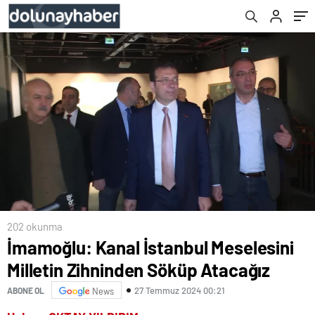
202 okunma
İmamoğlu: Kanal İstanbul Meselesini
Milletin Zihninden Söküp Atacağız
27 Temmuz 2024 00:21
ABONE OL
News