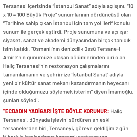
Tersanesi içerisinde “İstanbul Sanat” adıyla açılışını, “10
x 10 = 100 Büyük Proje” sunumlarının dördüncüsü olan
“Tarihine sahip çıkan İstanbul için tam yol ileri” konulu
sunum ile gerçekleştirdi. Proje sunumuna ve açılışa;
siyaset, sanat ve akademi dünyasından birçok tanıdık
isim katıldı. “Osmanlı’nın denizcilik üssü Tersane-i
Amire’nin günümüze ulaşan bölümlerinden biri olan
Haliç Tersanesi’nin restorasyon çalışmalarını
tamamlamanın ve şehrimize ‘İstanbul Sanat’ adıyla
yeni bir kültür sanat mekanı kazandırmanın heyecanı
içinde olduğumuzu söylemek isterim” diyen İmamoğlu,
şunları söyledi:
“ECDADIN YADİGARI İŞTE BÖYLE KORUNUR
:
Haliç
Tersanesi, dünyada işlevini sürdüren en eski
tersanelerden biri. Tersaneyi, göreve geldiğimiz gün
itibariyle başladığımız kapsamlı restorasyon