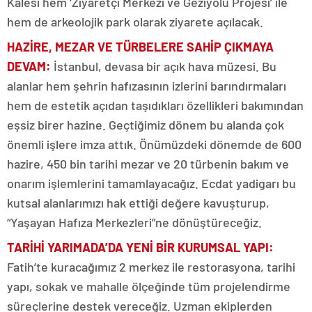
Kalesi hem ‘Ziyaretçi Merkezi ve Geziyolu Projesi’ ile
hem de arkeolojik park olarak ziyarete açılacak.
HAZİRE, MEZAR VE TÜRBELERE SAHİP ÇIKMAYA
DEVAM
:
İstanbul, devasa bir açık hava müzesi. Bu
alanlar hem şehrin hafızasının izlerini barındırmaları
hem de estetik açıdan taşıdıkları özellikleri bakımından
eşsiz birer hazine. Geçtiğimiz dönem bu alanda çok
önemli işlere imza attık. Önümüzdeki dönemde de 600
hazire, 450 bin tarihi mezar ve 20 türbenin bakım ve
onarım işlemlerini tamamlayacağız. Ecdat yadigarı bu
kutsal alanlarımızı hak ettiği değere kavuşturup,
“Yaşayan Hafıza Merkezleri”ne dönüştüreceğiz.
TARİHİ YARIMADA’DA YENİ BİR KURUMSAL YAPI
:
Fatih’te kuracağımız 2 merkez ile restorasyona, tarihi
yapı, sokak ve mahalle ölçeğinde tüm projelendirme
süreçlerine destek vereceğiz. Uzman ekiplerden