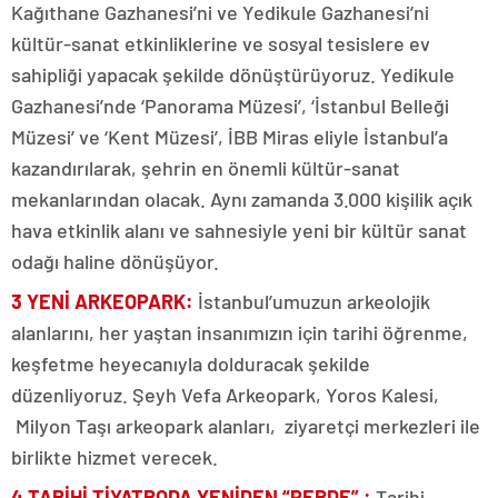
Kağıthane Gazhanesi’ni ve Yedikule Gazhanesi’ni
kültür-sanat etkinliklerine ve sosyal tesislere ev
sahipliği yapacak şekilde dönüştürüyoruz. Yedikule
Gazhanesi’nde ‘Panorama Müzesi’, ‘İstanbul Belleği
Müzesi’ ve ‘Kent Müzesi’, İBB Miras eliyle İstanbul’a
kazandırılarak, şehrin en önemli kültür-sanat
mekanlarından olacak. Aynı zamanda 3.000 kişilik açık
hava etkinlik alanı ve sahnesiyle yeni bir kültür sanat
odağı haline dönüşüyor.
3 YENİ ARKEOPARK
:
İstanbul’umuzun arkeolojik
alanlarını, her yaştan insanımızın için tarihi öğrenme,
keşfetme heyecanıyla dolduracak şekilde
düzenliyoruz. Şeyh Vefa Arkeopark, Yoros Kalesi,
Milyon Taşı arkeopark alanları, ziyaretçi merkezleri ile
birlikte hizmet verecek.
4 TARİHİ TİYATRODA YENİDEN “PERDE”
:
Tarihi