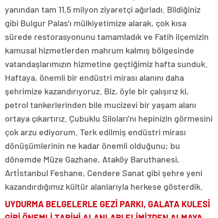
yanından tam 11,5 milyon ziyaretçi ağırladı. Bildiğiniz
gibi Bulgur Palas’ı mülkiyetimize alarak, çok kısa
sürede restorasyonunu tamamladık ve Fatih ilçemizin
kamusal hizmetlerden mahrum kalmış bölgesinde
vatandaşlarımızın hizmetine geçtiğimiz hafta sunduk.
Haftaya, önemli bir endüstri mirası alanını daha
şehrimize kazandırıyoruz. Biz, öyle bir çalışırız ki,
petrol tankerlerinden bile mucizevi bir yaşam alanı
ortaya çıkartırız. Çubuklu Siloları’nı hepinizin görmesini
çok arzu ediyorum. Terk edilmiş endüstri mirası
dönüşümlerinin ne kadar önemli olduğunu; bu
dönemde Müze Gazhane, Ataköy Baruthanesi,
Artİstanbul Feshane, Cendere Sanat gibi şehre yeni
kazandırdığımız kültür alanlarıyla herkese gösterdik.
UYDURMA BELGELERLE GEZİ PARKI, GALATA KULESİ
GİBİ
ÖNEMLİ TARİHİ ALANLARI ELİMİZDEN ALMAYA