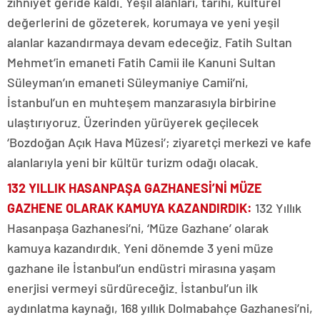
zihniyet geride kaldı. Yeşil alanları, tarihi, kültürel
değerlerini de gözeterek, korumaya ve yeni yeşil
alanlar kazandırmaya devam edeceğiz. Fatih Sultan
Mehmet’in emaneti Fatih Camii ile Kanuni Sultan
Süleyman’ın emaneti Süleymaniye Camii’ni,
İstanbul’un en muhteşem manzarasıyla birbirine
ulaştırıyoruz. Üzerinden yürüyerek geçilecek
‘Bozdoğan Açık Hava Müzesi’; ziyaretçi merkezi ve kafe
alanlarıyla yeni bir kültür turizm odağı olacak.
132 YILLIK HASANPAŞA GAZHANESİ’Nİ MÜZE
GAZHENE OLARAK KAMUYA KAZANDIRDIK:
132 Yıllık
Hasanpaşa Gazhanesi’ni, ‘Müze Gazhane’ olarak
kamuya kazandırdık. Yeni dönemde 3 yeni müze
gazhane ile İstanbul’un endüstri mirasına yaşam
enerjisi vermeyi sürdüreceğiz. İstanbul’un ilk
aydınlatma kaynağı, 168 yıllık Dolmabahçe Gazhanesi’ni,