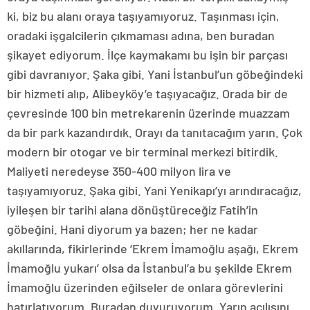
ki, biz bu alanı oraya taşıyamıyoruz. Taşınması için,
oradaki işgalcilerin çıkmaması adına, ben buradan
şikayet ediyorum. İlçe kaymakamı bu işin bir parçası
gibi davranıyor. Şaka gibi. Yani İstanbul’un göbeğindeki
bir hizmeti alıp, Alibeyköy’e taşıyacağız. Orada bir de
çevresinde 100 bin metrekarenin üzerinde muazzam
da bir park kazandırdık. Orayı da tanıtacağım yarın. Çok
modern bir otogar ve bir terminal merkezi bitirdik.
Maliyeti neredeyse 350-400 milyon lira ve
taşıyamıyoruz. Şaka gibi. Yani Yenikapı’yı arındıracağız,
iyileşen bir tarihi alana dönüştüreceğiz Fatih’in
göbeğini. Hani diyorum ya bazen; her ne kadar
akıllarında, fikirlerinde ‘Ekrem İmamoğlu aşağı, Ekrem
İmamoğlu yukarı’ olsa da İstanbul’a bu şekilde Ekrem
İmamoğlu üzerinden eğilseler de onlara görevlerini
hatırlatıyorum. Buradan duyuruyorum. Yarın açılışını