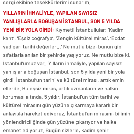
sergi ekibine teşekkürlerimi sunarım.
YILLARIN İHMALİYLE, YAPILAN SAYISIZ
YANLIŞLARLA
BOĞUŞAN İSTANBUL, SON 5 YILDA
YENİ BİR YOLA GİRDİ
:
Kıymetli İstanbullular; ‘Kadim
kent’, ‘Eşsiz coğrafya’, ‘Zengin kültürel miras’, ‘Ecdat
yadigarı tarihi değerler…’ Ne mutlu bize, bunun gibi
sıfatlarla anılan bir şehirde yaşıyoruz. Ne mutlu bize ki,
İstanbul’umuz var. Yılların ihmaliyle, yapılan sayısız
yanlışlarla boğuşan İstanbul, son 5 yılda yeni bir yola
girdi. İstanbul’un tarihi ve kültürel mirası, artık emin
ellerde. Bu eşsiz miras, artık uzmanların ve halkın
koruması altında. 5 yıldır, İstanbul’un tüm tarihi ve
kültürel mirasını gün yüzüne çıkarmaya kararlı bir
anlayışla hareket ediyoruz. İstanbul’un mirasını, bilimin
yönlendiriciliğinde gün yüzüne çıkarıyor ve halka
emanet ediyoruz. Bugün sizlerle, kadim şehir