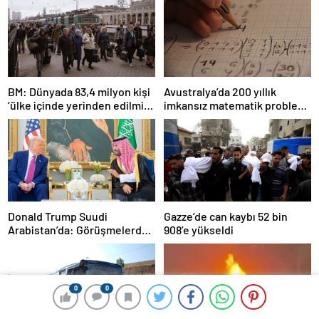
BM: Dünyada 83,4 milyon kişi
Avustralya’da 200 yıllık
‘ülke içinde yerinden edilmiş’
imkansız matematik problemi
olarak yaşıyor
çözüldü
Donald Trump Suudi
Gazze’de can kaybı 52 bin
Arabistan’da: Görüşmelerde
908’e yükseldi
uyukladı
0
0
0
0