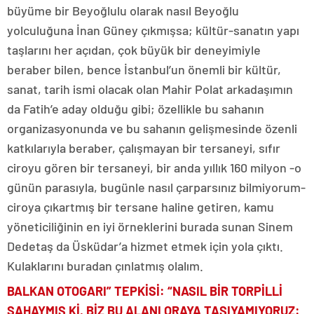
büyüme bir Beyoğlulu olarak nasıl Beyoğlu
yolculuğuna İnan Güney çıkmışsa; kültür-sanatın yapı
taşlarını her açıdan, çok büyük bir deneyimiyle
beraber bilen, bence İstanbul’un önemli bir kültür,
sanat, tarih ismi olacak olan Mahir Polat arkadaşımın
da Fatih’e aday olduğu gibi; özellikle bu sahanın
organizasyonunda ve bu sahanın gelişmesinde özenli
katkılarıyla beraber, çalışmayan bir tersaneyi, sıfır
ciroyu gören bir tersaneyi, bir anda yıllık 160 milyon -o
günün parasıyla, bugünle nasıl çarparsınız bilmiyorum-
ciroya çıkartmış bir tersane haline getiren, kamu
yöneticiliğinin en iyi örneklerini burada sunan Sinem
Dedetaş da Üsküdar’a hizmet etmek için yola çıktı.
Kulaklarını buradan çınlatmış olalım.
BALKAN OTOGARI” TEPKİSİ: “NASIL BİR TORPİLLİ
SAHAYMIŞ Kİ, BİZ BU ALANI ORAYA TAŞIYAMIYORUZ
: