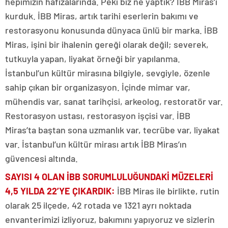
hepimizin hafızalarında. Peki biz ne yaptık? İBB Miras’ı
kurduk. İBB Miras, artık tarihi eserlerin bakımı ve
restorasyonu konusunda dünyaca ünlü bir marka. İBB
Miras, işini bir ihalenin gereği olarak değil; severek,
tutkuyla yapan, liyakat örneği bir yapılanma.
İstanbul’un kültür mirasına bilgiyle, sevgiyle, özenle
sahip çıkan bir organizasyon. İçinde mimar var,
mühendis var, sanat tarihçisi, arkeolog, restoratör var.
Restorasyon ustası, restorasyon işçisi var. İBB
Miras’ta baştan sona uzmanlık var, tecrübe var, liyakat
var. İstanbul’un kültür mirası artık İBB Miras’ın
güvencesi altında.
SAYISI 4 OLAN İBB SORUMLULUĞUNDAKİ MÜZELERİ
4,5 YILDA 22’YE ÇIKARDIK
:
İBB Miras ile birlikte, rutin
olarak 25 ilçede, 42 rotada ve 1321 ayrı noktada
envanterimizi izliyoruz, bakımını yapıyoruz ve sizlerin