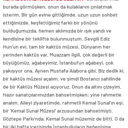
burada görmüşken, onun da kulaklarını çınlatmak
isterim. Bir gün evine gittiğimde, uzun uzun sohbet
ettiğimizde, keşfettiğimiz farklı bir yönünü
bulduğumuzda, hemen aklımızda bir ışık yandı ve
kendisine bir teklifte bulunmuştum. Sevgili Ediz
Hun’un evi, tam bir kaktüs müzesi. Dünyanın her
yerinden kaktüs var. Muazzam ilgili, çok değerli bir
büyüğümüz, ağabeyimiz. İstanbul’un ağabeyi, çok
yakışıyor ona. Aynen Mustafa Alabora gibi. Biz dedik ki,
bir kaktüs müzesi açalım. ve şimdi Bostancı sahilinde
de bir Kaktüs Müzesi açıyoruz. Onun da altını çizeyim.
Hazır sanatçılarımızdan bahsetmişken; yine rahmetle
analım. Aileyi ziyaretimde, rahmetli Kemal Sunal’ın eşi,
bir ‘Kemal Sunal Müzesi’ arzusundan bahsetmişti.
Göztepe Parkı’nda, Kemal Sunal müzemiz de bitti. O da
bir-iki hafta içerisinde İstanbulluların beğenisine