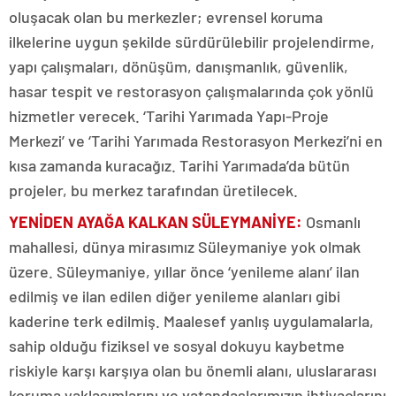
oluşacak olan bu merkezler; evrensel koruma
ilkelerine uygun şekilde sürdürülebilir projelendirme,
yapı çalışmaları, dönüşüm, danışmanlık, güvenlik,
hasar tespit ve restorasyon çalışmalarında çok yönlü
hizmetler verecek. ‘Tarihi Yarımada Yapı-Proje
Merkezi’ ve ‘Tarihi Yarımada Restorasyon Merkezi’ni en
kısa zamanda kuracağız. Tarihi Yarımada’da bütün
projeler, bu merkez tarafından üretilecek.
YENİDEN AYAĞA KALKAN SÜLEYMANİYE
:
Osmanlı
mahallesi, dünya mirasımız Süleymaniye yok olmak
üzere. Süleymaniye, yıllar önce ‘yenileme alanı’ ilan
edilmiş ve ilan edilen diğer yenileme alanları gibi
kaderine terk edilmiş. Maalesef yanlış uygulamalarla,
sahip olduğu fiziksel ve sosyal dokuyu kaybetme
riskiyle karşı karşıya olan bu önemli alanı, uluslararası
koruma yaklaşımlarını ve vatandaşlarımızın ihtiyaçlarını