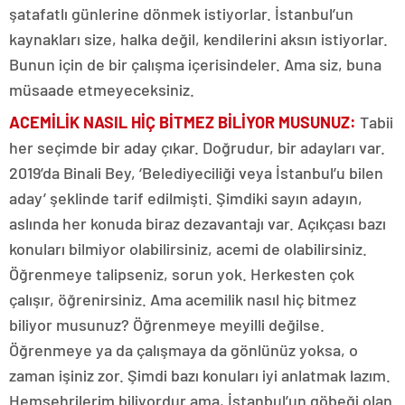
şatafatlı günlerine dönmek istiyorlar. İstanbul’un
kaynakları size, halka değil, kendilerini aksın istiyorlar.
Bunun için de bir çalışma içerisindeler. Ama siz, buna
müsaade etmeyeceksiniz.
ACEMİLİK NASIL HİÇ BİTMEZ BİLİYOR MUSUNU
Z:
Tabii
her seçimde bir aday çıkar. Doğrudur, bir adayları var.
2019’da Binali Bey, ‘Belediyeciliği veya İstanbul’u bilen
aday’ şeklinde tarif edilmişti. Şimdiki sayın adayın,
aslında her konuda biraz dezavantajı var. Açıkçası bazı
konuları bilmiyor olabilirsiniz, acemi de olabilirsiniz.
Öğrenmeye talipseniz, sorun yok. Herkesten çok
çalışır, öğrenirsiniz. Ama acemilik nasıl hiç bitmez
biliyor musunuz? Öğrenmeye meyilli değilse.
Öğrenmeye ya da çalışmaya da gönlünüz yoksa, o
zaman işiniz zor. Şimdi bazı konuları iyi anlatmak lazım.
Hemşehrilerim biliyordur ama, İstanbul’un göbeği olan