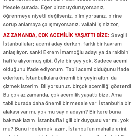
Mesele şurada: Eğer biraz uyduruyorsanız,
öğrenmeye niyetli değilseniz, bilmiyorsanız, birine
sorup anlamaya çalışmıyorsanız; vallahi işiniz zor.
AZ ZAMANDA, ÇOK ACEMİLİK YAŞATTI BİZE
:
Sevgili
İstanbullular; acemi aday derken, farklı bir kavram
anlaşılıyor, sanki Ekrem İmamoğlu adayı ya da rakibini
hafife alıyormuş gibi. Öyle bir şey yok. Sadece acemi
olduğunu ifade ediyorum. Tabii acemi olduğunu ifade
ederken, İstanbullulara önemli bir şeyin altını da
çizmek isterim. Biliyorsunuz, birçok acemiliği gösterdi.
Bu çok az zamanda, çok acemilik yaşattı bize. Ama
tabii burada daha önemli bir mesele var. İstanbul’la bir
alakası var mı, yok mu sayın adayın? Bir kere buna
bakmak lazım. İstanbul’la ilgili bir duygusu var mı, yok
mu? Bunu irdelemek lazım. İstanbul’un mahallelerini,