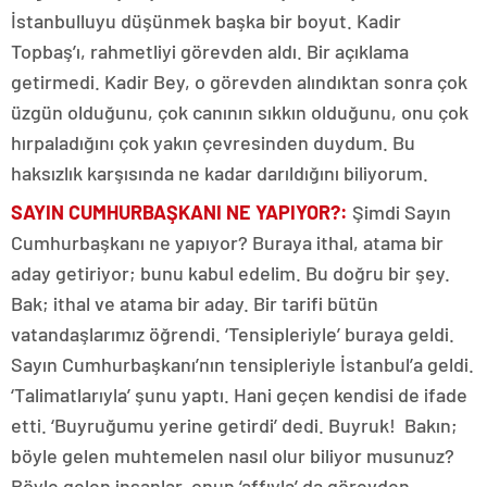
İstanbulluyu düşünmek başka bir boyut. Kadir
Topbaş’ı, rahmetliyi görevden aldı. Bir açıklama
getirmedi. Kadir Bey, o görevden alındıktan sonra çok
üzgün olduğunu, çok canının sıkkın olduğunu, onu çok
hırpaladığını çok yakın çevresinden duydum. Bu
haksızlık karşısında ne kadar darıldığını biliyorum.
SAYIN CUMHURBAŞKANI NE YAPIYOR?
:
Şimdi Sayın
Cumhurbaşkanı ne yapıyor? Buraya ithal, atama bir
aday getiriyor; bunu kabul edelim. Bu doğru bir şey.
Bak; ithal ve atama bir aday. Bir tarifi bütün
vatandaşlarımız öğrendi. ‘Tensipleriyle’ buraya geldi.
Sayın Cumhurbaşkanı’nın tensipleriyle İstanbul’a geldi.
‘Talimatlarıyla’ şunu yaptı. Hani geçen kendisi de ifade
etti. ‘Buyruğumu yerine getirdi’ dedi. Buyruk! Bakın;
böyle gelen muhtemelen nasıl olur biliyor musunuz?
Böyle gelen insanlar, onun ‘affıyla’ da görevden