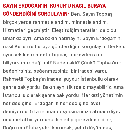
SAYIN ERDOĞAN’IN, KURUM’U NASIL BURAYA
GÖNDERDİĞİNİ SORGULAYIN
:
Ben, Sayın Topbaş’ı
birçok yerde rahmetle andım, minnetle andım.
Hizmetleri geçmiştir. Eleştirdiğim tarafları da oldu.
Onlar da ayrı. Ama bakın hatırlayın; Sayın Erdoğan’ın,
nasıl Kurum’u buraya gönderdiğini sorgulayın. Derken,
aynı şekilde rahmetli Topbaş’ı görevden aldı
biliyorsunuz değil mi? Neden aldı? Çünkü Topbaş’ın -
beğenirsiniz, beğenmezsiniz- bir iradesi vardı.
Rahmetli Topbaş’ın iradesi şuydu; İstanbullu olarak
şehre bakıyordu. Bakın aynı fikirde olmayabiliriz. Ama
İstanbullu olarak şehre bakıyordu. Merkezi yönetimin
her dediğine, Erdoğan’ın her dediğine ‘evet’
demiyordu. 5 tane imar dosyasına imza atmadı diye,
onu metal bir yorgunu ilan edip görevden aldılar.
Doğru mu? İşte şehri korumak, şehri düşünmek,