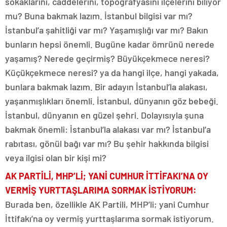
sokaklarını, caddelerini, topografyasını ilçelerini biliyor
mu? Buna bakmak lazım. İstanbul bilgisi var mı?
İstanbul’a şahitliği var mı? Yaşamışlığı var mı? Bakın
bunların hepsi önemli. Bugüne kadar ömrünü nerede
yaşamış? Nerede geçirmiş? Büyükçekmece neresi?
Küçükçekmece neresi? ya da hangi ilçe, hangi yakada,
bunlara bakmak lazım. Bir adayın İstanbul’la alakası,
yaşanmışlıkları önemli. İstanbul, dünyanın göz bebeği.
İstanbul, dünyanın en güzel şehri. Dolayısıyla şuna
bakmak önemli: İstanbul’la alakası var mı? İstanbul’a
rabıtası, gönül bağı var mı? Bu şehir hakkında bilgisi
veya ilgisi olan bir kişi mi?
AK PARTİLİ, MHP’Lİ; YANİ CUMHUR İTTİFAKI’NA
OY
VERMİŞ YURTTAŞLARIMA SORMAK İSTİYORUM
:
Burada ben, özellikle AK Partili, MHP’li; yani Cumhur
İttifakı’na oy vermiş yurttaşlarıma sormak istiyorum.