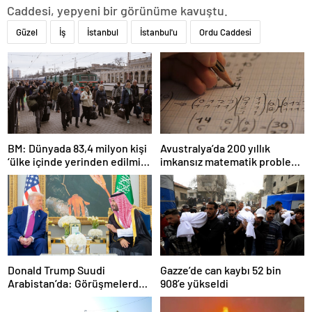
Caddesi, yepyeni bir görünüme kavuştu.
Güzel
İş
İstanbul
İstanbul'u
Ordu Caddesi
BM: Dünyada 83,4 milyon kişi
Avustralya’da 200 yıllık
‘ülke içinde yerinden edilmiş’
imkansız matematik problemi
olarak yaşıyor
çözüldü
Donald Trump Suudi
Gazze’de can kaybı 52 bin
Arabistan’da: Görüşmelerde
908’e yükseldi
uyukladı