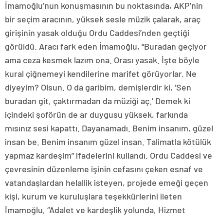
İmamoğlu’nun konuşmasının bu noktasında, AKP’nin
bir seçim aracının, yüksek sesle müzik çalarak, araç
girişinin yasak olduğu Ordu Caddesi’nden geçtiği
görüldü. Aracı fark eden İmamoğlu, “Buradan geçiyor
ama ceza kesmek lazım ona. Orası yasak. İşte böyle
kural çiğnemeyi kendilerine marifet görüyorlar. Ne
diyeyim? Olsun. O da garibim, demişlerdir ki, ‘Sen
buradan git, çaktırmadan da müziği aç.’ Demek ki
içindeki şoförün de ar duygusu yüksek, farkında
mısınız sesi kapattı. Dayanamadı. Benim insanım, güzel
insan be. Benim insanım güzel insan. Talimatla kötülük
yapmaz kardeşim” ifadelerini kullandı. Ordu Caddesi ve
çevresinin düzenleme işinin cefasını çeken esnaf ve
vatandaşlardan helallik isteyen, projede emeği geçen
kişi, kurum ve kuruluşlara teşekkürlerini ileten
İmamoğlu, “Adalet ve kardeşlik yolunda, Hizmet