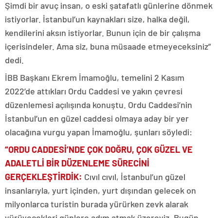
Şimdi bir avuç insan, o eski şatafatlı günlerine dönmek
istiyorlar. İstanbul’un kaynakları size, halka değil,
kendilerini aksın istiyorlar. Bunun için de bir çalışma
içerisindeler. Ama siz, buna müsaade etmeyeceksiniz”
dedi.
İBB Başkanı Ekrem İmamoğlu, temelini 2 Kasım
2022’de attıkları Ordu Caddesi ve yakın çevresi
düzenlemesi açılışında konuştu. Ordu Caddesi’nin
İstanbul’un en güzel caddesi olmaya aday bir yer
olacağına vurgu yapan İmamoğlu, şunları söyledi:
“
O
RDU CADDESİ’NDE ÇOK DOĞRU, ÇOK GÜZEL VE
ADALETLİ BİR DÜZENLEME SÜRECİNİ
GERÇEKLEŞTİRDİK:
Cıvıl cıvıl, İstanbul’un güzel
insanlarıyla, yurt içinden, yurt dışından gelecek on
milyonlarca turistin burada yürürken zevk alarak
yürüyecekleri günlere adım atmak üzereyiz. Bugün