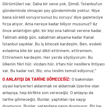
Görüntüleri var. Daha bir sene yok. Şimdi, ‘İstanbul’un
gündeminde olmayan şey gündemimde yoktur. Niye
bana sürekli soruyorsunuz bu soruyu’ diye gazeteciye
fırça atıyor. Ama nereye kadar biliyor musunuz? Az
önce anlattığım gibi; bir kişi ona talimat verene kadar.
Talimatı aldığı gün, sabahtan akşama kadar Kanal
İstanbul sayıklar. Bu iş bitecek kardeşim. Ben, evdeki
evladıma bile bir şeyi dikti ettirmem, ettiremem.
Ettiremem kardeşim. Her yerde söylüyorum: Bu
ülkenin fikri hür, vicdanı hür, irfanı hür nesillere ihtiyacı
var. Bu kadar net. Biz, onu teslim temsil ediyoruz.”
O ANLAYIŞI DA TARİHE GÖMECEĞİZ
:
O bakımdan
siyasi kariyerleri aldanmak ve aldatmak üzerine olan
anlayışa, hep birlikte son vereceğiz. O anlayışı da
tarihe gömeceğiz. Bunlar, yaptıkları işe saygı
duymuyor. Bunlar, vatandaşa saygı duymuyor. Biz ise,