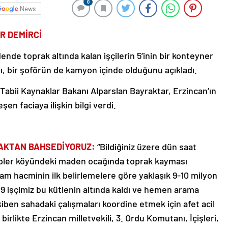
0
News
R DEMİRCİ
adende toprak altında kalan işçilerin 5’inin bir konteyner
ını, bir şoförün de kamyon içinde olduğunu açıkladı.
e Tabii Kaynaklar Bakanı Alparslan Bayraktar, Erzincan’ın
şen faciaya ilişkin bilgi verdi.
RAKTAN BAHSEDİYORUZ:
“Bildiğiniz üzere dün saat
 Çöpler köyündeki maden ocağında toprak kayması
am hacminin ilk belirlemelere göre yaklaşık 9-10 milyon
 9 işçimiz bu kütlenin altında kaldı ve hemen arama
akiben sahadaki çalışmaları koordine etmek için afet acil
rlikte Erzincan milletvekili, 3. Ordu Komutanı, İçişleri,