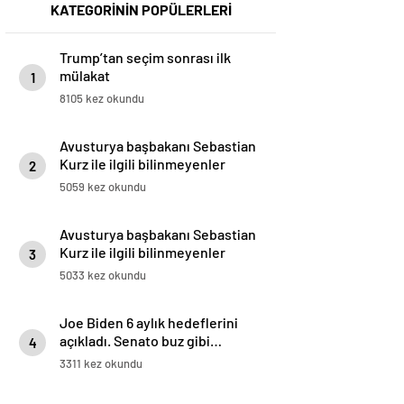
KATEGORİNİN POPÜLERLERİ
Trump’tan seçim sonrası ilk
mülakat
1
8105 kez okundu
Avusturya başbakanı Sebastian
Kurz ile ilgili bilinmeyenler
2
5059 kez okundu
Avusturya başbakanı Sebastian
Kurz ile ilgili bilinmeyenler
3
5033 kez okundu
Joe Biden 6 aylık hedeflerini
açıkladı. Senato buz gibi…
4
3311 kez okundu