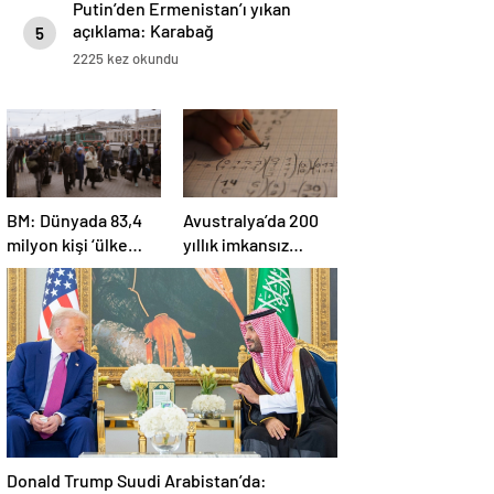
Putin’den Ermenistan’ı yıkan
açıklama: Karabağ
5
Azerbaycan’ın ayrılmaz bir
2225 kez okundu
parçasıdır!
BM: Dünyada 83,4
Avustralya’da 200
milyon kişi ‘ülke
yıllık imkansız
içinde yerinden
matematik
edilmiş’ olarak
problemi çözüldü
yaşıyor
Donald Trump Suudi Arabistan’da: