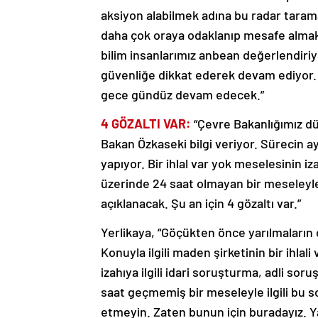
aksiyon alabilmek adına bu radar taramala
daha çok oraya odaklanıp mesafe almak 
bilim insanlarımız anbean değerlendir
güvenliğe dikkat ederek devam ediyor. 
gece gündüz devam edecek.”
4 GÖZALTI VAR
:
“Çevre Bakanlığımız dü
Bakan Özkaseki bilgi veriyor. Sürecin ayd
yapıyor. Bir ihlal var yok meselesinin iz
üzerinde 24 saat olmayan bir meseleyle i
açıklanacak. Şu an için 4 gözaltı var.”
Yerlikaya, “Göçükten önce yarılmaların old
Konuyla ilgili maden şirketinin bir ihlal
izahıya ilgili idari soruşturma, adli s
saat geçmemiş bir meseleyle ilgili bu s
etmeyin. Zaten bunun için buradayız. Y