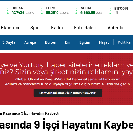
DOLAR
EURO
ALTIN
BITCOIN
47,7436
55,2510
6.660,55
%
0.18%
0.32%
2,59
Ekonomi
Spor
Kadın
Foto Galeri
Videolar
3.Sayfa
Avrupa
Bülten
Din
Eğitim
Hayat
Politika
en Kazasında 9 İşçi Hayatını Kaybetti
asında 9 İşçi Hayatını Kaybe