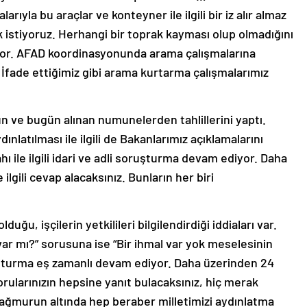
rıyla bu araçlar ve konteyner ile ilgili bir iz alır almaz
istiyoruz. Herhangi bir toprak kayması olup olmadığını
iyor. AFAD koordinasyonunda arama çalışmalarına
İfade ettiğimiz gibi arama kurtarma çalışmalarımız
n ve bugün alınan numunelerden tahlillerini yaptı.
ınlatılması ile ilgili de Bakanlarımız açıklamalarını
ahı ile ilgili idari ve adli soruşturma devam ediyor. Daha
lgili cevap alacaksınız. Bunların her biri
uğu, işçilerin yetkilileri bilgilendirdiği iddiaları var.
i var mı?” sorusuna ise “Bir ihmal var yok meselesinin
oruşturma eş zamanlı devam ediyor. Daha üzerinden 24
orularınızın hepsine yanıt bulacaksınız, hiç merak
ağmurun altında hep beraber milletimizi aydınlatma