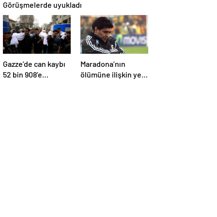
Görüşmelerde uyukladı
Gazze’de can kaybı
Maradona’nın
52 bin 908’e
ölümüne ilişkin yeni
yükseldi
belgeler ortaya çıktı