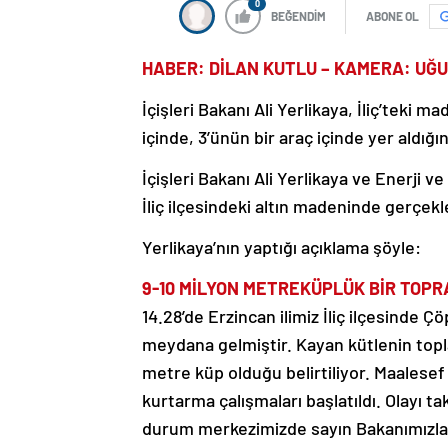
0
BEĞENDİM
ABONE OL
HABER: DİLAN KUTLU – KAMERA: UĞU
İçişleri Bakanı Ali Yerlikaya, İliç’teki m
içinde, 3’ünün bir araç içinde yer aldığ
İçişleri Bakanı Ali Yerlikaya ve Enerji v
İliç ilçesindeki altın madeninde gerçekle
Yerlikaya’nın yaptığı açıklama şöyle:
9-10 MİLYON METREKÜPLÜK BİR TOP
14.28’de Erzincan ilimiz İliç ilçesinde
meydana gelmiştir. Kayan kütlenin topl
metre küp olduğu belirtiliyor. Maalesef
kurtarma çalışmaları başlatıldı. Olayı t
durum merkezimizde sayın Bakanımızla bi