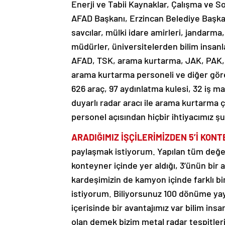
Enerji ve Tabii Kaynaklar, Çalışma ve So
AFAD Başkanı, Erzincan Belediye Başkan
savcılar, mülki idare amirleri, jandarma
müdürler, üniversitelerden bilim insanla
AFAD, TSK, arama kurtarma, JAK, PAK, m
arama kurtarma personeli ve diğer göre
626 araç, 97 aydınlatma kulesi, 32 iş m
duyarlı radar aracı ile arama kurtarma 
personel açısından hiçbir ihtiyacımız şu
ARADIĞIMIZ İŞÇİLERİMİZDEN 5’İ KON
paylaşmak istiyorum. Yapılan tüm değer
konteyner içinde yer aldığı, 3’ünün bir 
kardeşimizin de kamyon içinde farklı b
istiyorum. Biliyorsunuz 100 dönüme ya
içerisinde bir avantajımız var bilim insa
olan demek bizim metal radar tespitleri