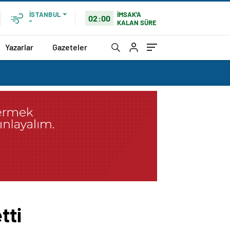
İMSAK'A
İSTANBUL
02:00
KALAN SÜRE
°
Yazarlar
Gazeteler
tti