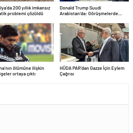
lya’da 200 yıllık imkansız
Donald Trump Suudi
tik problemi çözüldü
Arabistan’da: Görüşmelerde
uyukladı
a’nın ölümüne ilişkin
HÜDA PAR’dan Gazze İçin Eylem
lgeler ortaya çıktı
Çağrısı