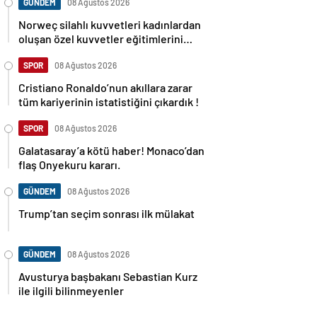
GÜNDEM
08 Ağustos 2026
Norweç silahlı kuvvetleri kadınlardan
oluşan özel kuvvetler eğitimlerini
başlattı.
SPOR
08 Ağustos 2026
Cristiano Ronaldo’nun akıllara zarar
tüm kariyerinin istatistiğini çıkardık !
SPOR
08 Ağustos 2026
Galatasaray’a kötü haber! Monaco’dan
flaş Onyekuru kararı.
GÜNDEM
08 Ağustos 2026
Trump’tan seçim sonrası ilk mülakat
GÜNDEM
08 Ağustos 2026
Avusturya başbakanı Sebastian Kurz
ile ilgili bilinmeyenler