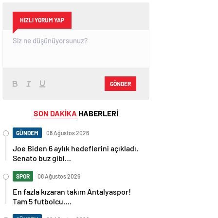
HIZLI YORUM YAP
GÖNDER
SON DAKİKA
HABERLERİ
GÜNDEM
08 Ağustos 2026
Joe Biden 6 aylık hedeflerini açıkladı.
Senato buz gibi…
SPOR
08 Ağustos 2026
En fazla kızaran takım Antalyaspor!
Tam 5 futbolcu….