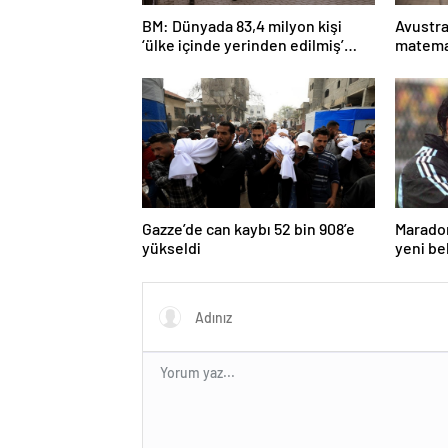
BM: Dünyada 83,4 milyon kişi
Avustra
‘ülke içinde yerinden edilmiş’
matema
olarak yaşıyor
Gazze’de can kaybı 52 bin 908’e
Maradon
yükseldi
yeni be