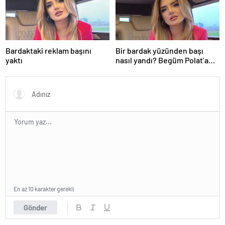
Bardaktaki reklam başını
Bir bardak yüzünden başı
yaktı
nasıl yandı? Begüm Polat’a
beklenmedik yasa dışı bahis
reklamı soruşturması…
En az 10 karakter gerekli
Gönder