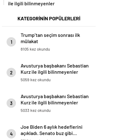
ile ilgili bilinmeyenler
KATEGORİNİN POPÜLERLERİ
Trump’tan seçim sonrası ilk
mülakat
1
8105 kez okundu
Avusturya başbakanı Sebastian
Kurz ile ilgili bilinmeyenler
2
5059 kez okundu
Avusturya başbakanı Sebastian
Kurz ile ilgili bilinmeyenler
3
5033 kez okundu
Joe Biden 6 aylık hedeflerini
açıkladı. Senato buz gibi…
4