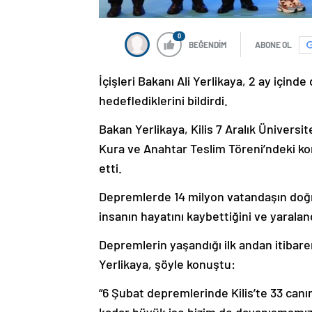
0
BEĞENDİM
ABONE OL
İçişleri Bakanı Ali Yerlikaya, 2 ay içi
hedeflediklerini bildirdi.
Bakan Yerlikaya, Kilis 7 Aralık Üniver
Kura ve Anahtar Teslim Töreni’ndeki k
etti.
Depremlerde 14 milyon vatandaşın doğru
insanın hayatını kaybettiğini ve yaralandı
Depremlerin yaşandığı ilk andan itibare
Yerlikaya, şöyle konuştu:
“6 Şubat depremlerinde Kilis’te 33 canımı