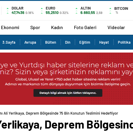
DOLAR
EURO
ALTIN
BITCOIN
47,7436
55,2510
6.660,55
%
0.18%
0.32%
2,59
Ekonomi
Spor
Kadın
Foto Galeri
Videolar
3.Sayfa
Avrupa
Bülten
Din
Eğitim
Hayat
Politika
anı Ali Yerlikaya, Deprem Bölgesinde 75 Bin Konutun Teslimini Hedefliyor
i Yerlikaya, Deprem Bölgesi