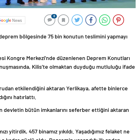
0
News
nde deprem bölgesinde 75 bin konutun teslimini yapmayı
sitesi Kongre Merkezi’nde düzenlenen Deprem Konutları
onuşmasında, Kilis’te olmaktan duyduğu mutluluğu ifade
dan etkilendiğini aktaran Yerlikaya, afette binlerce
ğını hatırlattı.
n devletin bütün imkanlarını seferber ettiğini aktaran
zı yitirdik, 457 binamız yıkıldı. Yaşadığımız felaket ne