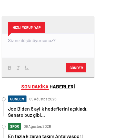
HIZLI YORUM YAP
GÖNDER
SON DAKİKA
HABERLERİ
GÜNDEM
09 Ağustos 2026
Joe Biden 6 aylık hedeflerini açıkladı.
Senato buz gibi…
SPOR
09 Ağustos 2026
En fazla kızaran takım Antalyaspor!