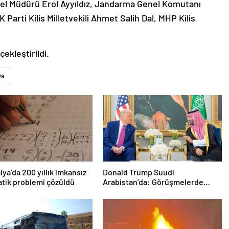
el Müdürü Erol Ayyıldız, Jandarma Genel Komutanı
K Parti Kilis Milletvekili Ahmet Salih Dal, MHP Kilis
ekleştirildi.
ya
lya’da 200 yıllık imkansız
Donald Trump Suudi
tik problemi çözüldü
Arabistan’da: Görüşmelerde
uyukladı