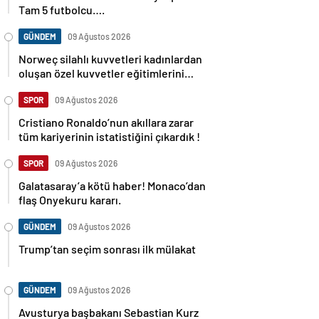
Tam 5 futbolcu….
GÜNDEM
09 Ağustos 2026
Norweç silahlı kuvvetleri kadınlardan
oluşan özel kuvvetler eğitimlerini
başlattı.
SPOR
09 Ağustos 2026
Cristiano Ronaldo’nun akıllara zarar
tüm kariyerinin istatistiğini çıkardık !
SPOR
09 Ağustos 2026
Galatasaray’a kötü haber! Monaco’dan
flaş Onyekuru kararı.
GÜNDEM
09 Ağustos 2026
Trump’tan seçim sonrası ilk mülakat
GÜNDEM
09 Ağustos 2026
Avusturya başbakanı Sebastian Kurz