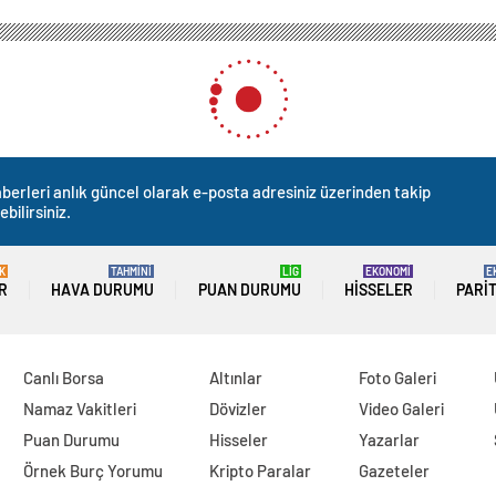
berleri anlık güncel olarak e-posta adresiniz üzerinden takip
ebilirsiniz.
K
TAHMİNİ
LİG
EKONOMİ
E
R
HAVA DURUMU
PUAN DURUMU
HISSELER
PARI
Canlı Borsa
Altınlar
Foto Galeri
Namaz Vakitleri
Dövizler
Video Galeri
Puan Durumu
Hisseler
Yazarlar
Örnek Burç Yorumu
Kripto Paralar
Gazeteler