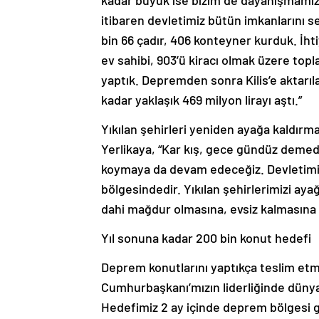
kadar büyük ise bizim de dayanışmamız 
itibaren devletimiz bütün imkanlarını se
bin 66 çadır, 406 konteyner kurduk. İh
ev sahibi, 903’ü kiracı olmak üzere topl
yaptık. Depremden sonra Kilis’e aktarı
kadar yaklaşık 469 milyon lirayı aştı.”
Yıkılan şehirleri yeniden ayağa kaldırm
Yerlikaya, “Kar kış, gece gündüz demede
koymaya da devam edeceğiz. Devletimiz
bölgesindedir. Yıkılan şehirlerimizi ay
dahi mağdur olmasına, evsiz kalmasına
Yıl sonuna kadar 200 bin konut hedefi
Deprem konutlarını yaptıkça teslim et
Cumhurbaşkanı’mızın liderliğinde dünya
Hedefimiz 2 ay içinde deprem bölgesi g