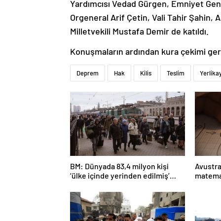
Yardımcısı Vedad Gürgen, Emniyet Gen
Orgeneral Arif Çetin, Vali Tahir Şahin, A
Milletvekili Mustafa Demir de katıldı.
Konuşmaların ardından kura çekimi gerç
Deprem
Hak
Kilis
Teslim
Yerlika
BM: Dünyada 83,4 milyon kişi
Avustra
‘ülke içinde yerinden edilmiş’
matema
olarak yaşıyor