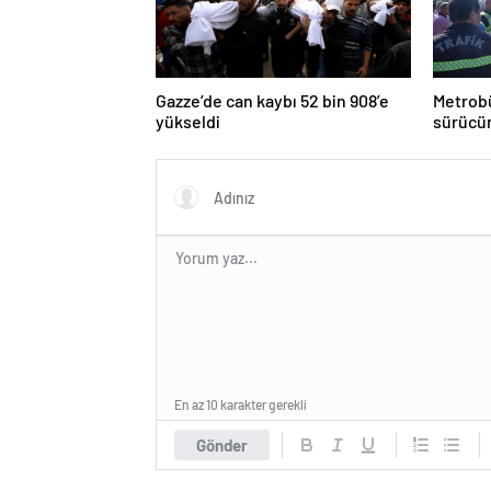
Gazze’de can kaybı 52 bin 908’e
Metrobü
yükseldi
sürücün
En az 10 karakter gerekli
Gönder