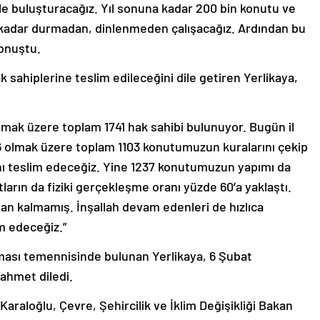
yle buluşturacağız. Yıl sonuna kadar 200 bin konutu ve
e kadar durmadan, dinlenmeden çalışacağız. Ardından bu
konuştu.
ak sahiplerine teslim edileceğini dile getiren Yerlikaya,
r olmak üzere toplam 1741 hak sahibi bulunuyor. Bugün il
36 olmak üzere toplam 1103 konutumuzun kuralarını çekip
ını teslim edeceğiz. Yine 1237 konutumuzun yapımı da
ların da fiziki gerçekleşme oranı yüzde 60’a yaklaştı.
n kalmamış. İnşallah devam edenleri de hızlıca
im edeceğiz.”
ması temennisinde bulunan Yerlikaya, 6 Şubat
ahmet diledi.
Karaloğlu, Çevre, Şehircilik ve İklim Değişikliği Bakan