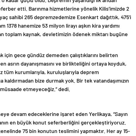
o kadar güçlü oldu. Depremin yaşandığı ilk andan
ferber etti. Barınma hizmetlerine yönelik Kilis’imizde 2
tiyaç sahibi 265 depremzedemize Esenkart dağıttık, 475’i
am 1378 hanemize 53 milyon lirayı aşkın kira yardımı
lan toplam kaynak, devletimizin ödenek miktarı bugüne
ak için gece gündüz demeden çalıştıklarını belirten
n asrın dayanışmasını ve birlikteliğini ortaya koyduk,
 tüm kurumlarıyla, kuruluşlarıyla deprem
ağa kaldırmadan bize durmak yok. Bir tek vatandaşımızın
 müsaade etmeyeceğiz.” dedi.
meye devam edeceklerine işaret eden Yerlikaya, “Sayın
nın en büyük konut seferberliğini gerçekleştiriyoruz.
enelinde 75 bin konutun teslimini yapmaktır. Her ay 15-