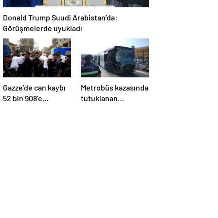
Donald Trump Suudi Arabistan’da:
Görüşmelerde uyukladı
Gazze’de can kaybı
Metrobüs kazasında
52 bin 908’e
tutuklanan
yükseldi
sürücünün
ifadesine ulaşıldı