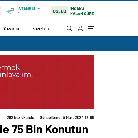
İMSAK'A
İSTANBUL
02:00
KALAN SÜRE
°
Yazarlar
Gazeteler
262 kez okundu
|
Güncelleme: 5 Mart 2024 12:06
nde 75 Bin Konutun