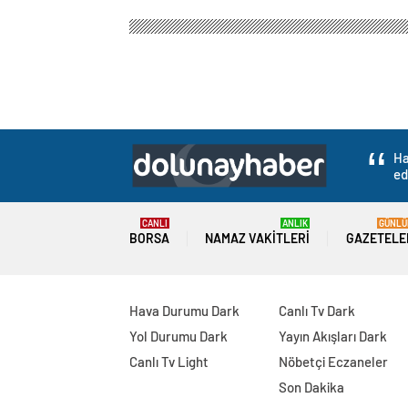
Ha
ed
CANLI
ANLIK
GÜNLÜ
BORSA
NAMAZ VAKITLERI
GAZETELE
Hava Durumu Dark
Canlı Tv Dark
Yol Durumu Dark
Yayın Akışları Dark
Canlı Tv Light
Nöbetçi Eczaneler
Son Dakika