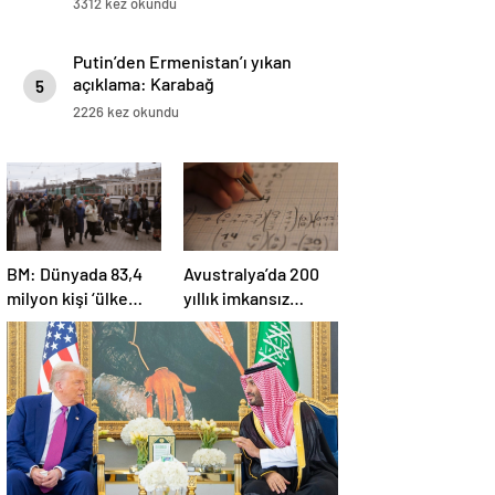
3312 kez okundu
Putin’den Ermenistan’ı yıkan
açıklama: Karabağ
5
Azerbaycan’ın ayrılmaz bir
2226 kez okundu
parçasıdır!
BM: Dünyada 83,4
Avustralya’da 200
milyon kişi ‘ülke
yıllık imkansız
içinde yerinden
matematik
edilmiş’ olarak
problemi çözüldü
yaşıyor