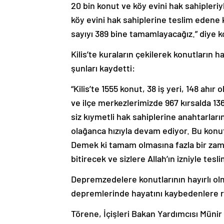
20 bin konut ve köy evini hak sahipleri
köy evini hak sahiplerine teslim eden
sayıyı 389 bine tamamlayacağız.” diye 
Kilis’te kuraların çekilerek konutların h
şunları kaydetti:
“Kilis’te 1555 konut, 38 iş yeri, 148 ahı
ve ilçe merkezlerimizde 967 kırsalda 1
siz kıymetli hak sahiplerine anahtarlar
olağanca hızıyla devam ediyor. Bu konut
Demek ki tamam olmasına fazla bir zama
bitirecek ve sizlere Allah’ın izniyle tesl
Depremzedelere konutlarının hayırlı ol
depremlerinde hayatını kaybedenlere r
Törene, İçişleri Bakan Yardımcısı Münir 