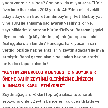
yazısı var mıdır elinde? Son on yılda milyarlarca TL’nin
üzerinde ihale alan, 2018 yılında AKP’den milletvekili
aday adayı olan Bedrettin Binbay’ın şirketi Binbay yapı
yine TOKİ ile anlaşma sağlayarak yeşilimizi griye,
zeytinliklerimizi betona büründürüyor. Bakanın işgalci
diye tanımladığı köylülerin çoğunluğu tapu sahibidir.
Asıl işgalci olan kimdir? Hancağız halkı yasanın izin
verdiği ölçüde hazine arazilerini zeytin ağaçları ile ihya
etmiştir. Bahsi geçen alanın ne kadarı hazine arazisi,
ne kadarı tapulu alandır?
“KENTİMİZİN EKOLOJİK DENGESİ İÇİN BÜYÜK BİR
ÖNEME SAHİP ZEYTİNLİKLERİMİZİN ELİMİZDEN
ALINMASINI KABUL ETMİYORUZ”
Zeytin ağaçları, kökleri toprağa sıkıca tutunarak
erozyonu önler. Zeytin bahçeleri, çok çeşitli bitki ve
hayvan türlerine de ev sahipliği yapar. Bu alanlar,