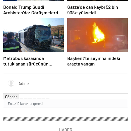
Donald Trump Suudi
Gazze’de can kaybı 52 bin
Arabistan’da: Görüşmelerde
908’e yükseldi
uyukladı
Metrobüs kazasında
Başkent’te seyir halindeki
tutuklanan sürücünün
araçta yangın
ifadesine ulaşıldı
Gönder
En az 10 karakter gerekli
HABER