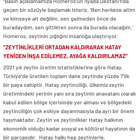
“Basın açıklamamıza Homeros’un İlyada Destanı’nda
geçen bir sözüyle başlamak isteriz. ‘Ben herkese aitim
ve kimseye ait değilim, sen gelmeden önce de
buradaydım, sen gittikten sonra da burada olacağım.’
Homeros, zeytinin çığlığını insanlığa ulaştırıyor.
“ZEYTİNLİKLERİ ORTADAN KALDIRARAK HATAY
YENİDEN İNŞA EDİLEMEZ, AYAĞA KALDIRILAMAZ”
2021 yılı zeytin üretim istatistiklerine göre Hatay,
Türkiye’de üretilen toplam dane zeytinde yüzde 7’lik
bir paya sahiptir. Hatay zeytinciliği, ülkemiz zeytin
üretimindeki yerinin yanı sıra zeytinin anavatanı olarak
kabul edilen bölge içerisinde yer alması ve bölgedeki
zeytinciliğin çok eskiye dayanmasıyla da ayrı bir önem
taşımaktadır. Zeytin ve zeytinlikler Hatay halkının
ekonomik olduğu kadar sosyal ve kültürel hayatının da
bir parçasıdır. Hatay halkı hep zeytinlerle,