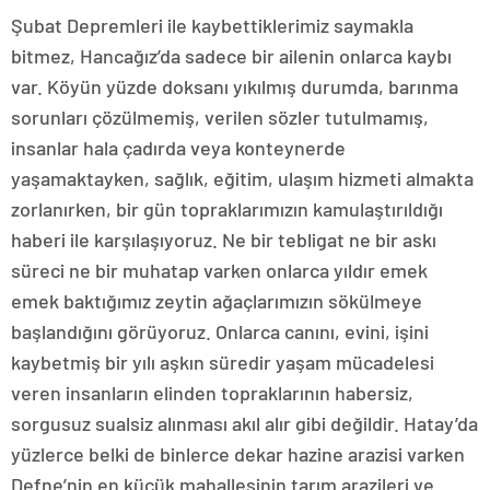
Şubat Depremleri ile kaybettiklerimiz saymakla
bitmez, Hancağız’da sadece bir ailenin onlarca kaybı
var. Köyün yüzde doksanı yıkılmış durumda, barınma
sorunları çözülmemiş, verilen sözler tutulmamış,
insanlar hala çadırda veya konteynerde
yaşamaktayken, sağlık, eğitim, ulaşım hizmeti almakta
zorlanırken, bir gün topraklarımızın kamulaştırıldığı
haberi ile karşılaşıyoruz. Ne bir tebligat ne bir askı
süreci ne bir muhatap varken onlarca yıldır emek
emek baktığımız zeytin ağaçlarımızın sökülmeye
başlandığını görüyoruz. Onlarca canını, evini, işini
kaybetmiş bir yılı aşkın süredir yaşam mücadelesi
veren insanların elinden topraklarının habersiz,
sorgusuz sualsiz alınması akıl alır gibi değildir. Hatay’da
yüzlerce belki de binlerce dekar hazine arazisi varken
Defne’nin en küçük mahallesinin tarım arazileri ve