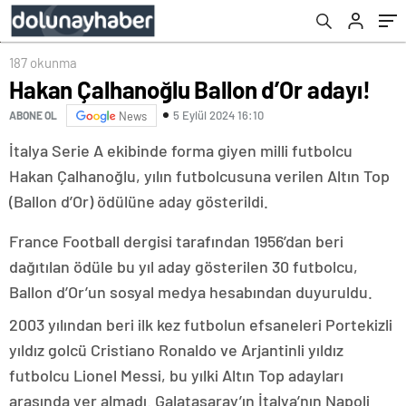
187 okunma
Hakan Çalhanoğlu Ballon d’Or adayı!
5 Eylül 2024 16:10
ABONE OL
News
İtalya Serie A ekibinde forma giyen milli futbolcu
Hakan Çalhanoğlu, yılın futbolcusuna verilen Altın Top
(Ballon d’Or) ödülüne aday gösterildi.
France Football dergisi tarafından 1956’dan beri
dağıtılan ödüle bu yıl aday gösterilen 30 futbolcu,
Ballon d’Or’un sosyal medya hesabından duyuruldu.
2003 yılından beri ilk kez futbolun efsaneleri Portekizli
yıldız golcü Cristiano Ronaldo ve Arjantinli yıldız
futbolcu Lionel Messi, bu yılki Altın Top adayları
arasında yer almadı. Galatasaray’ın İtalya’nın Napoli