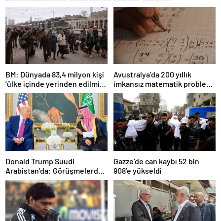
BM: Dünyada 83,4 milyon kişi
Avustralya’da 200 yıllık
‘ülke içinde yerinden edilmiş’
imkansız matematik problemi
olarak yaşıyor
çözüldü
Donald Trump Suudi
Gazze’de can kaybı 52 bin
Arabistan’da: Görüşmelerde
908’e yükseldi
uyukladı