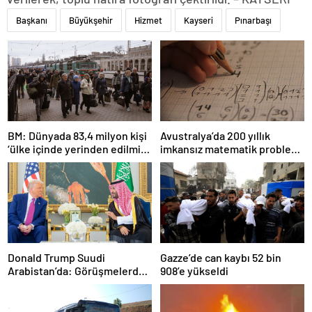
Başkanı
Büyükşehir
Hizmet
Kayseri
Pınarbaşı
BM: Dünyada 83,4 milyon kişi
Avustralya’da 200 yıllık
‘ülke içinde yerinden edilmiş’
imkansız matematik problemi
olarak yaşıyor
çözüldü
Donald Trump Suudi
Gazze’de can kaybı 52 bin
Arabistan’da: Görüşmelerde
908’e yükseldi
uyukladı