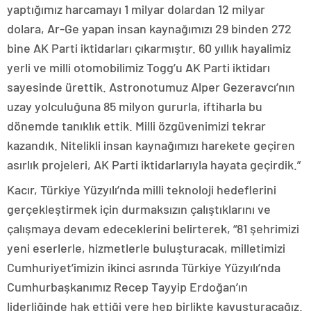
yaptığımız harcamayı 1 milyar dolardan 12 milyar
dolara, Ar-Ge yapan insan kaynağımızı 29 binden 272
bine AK Parti iktidarları çıkarmıştır. 60 yıllık hayalimiz
yerli ve milli otomobilimiz Togg’u AK Parti iktidarı
sayesinde ürettik. Astronotumuz Alper Gezeravcı’nın
uzay yolculuğuna 85 milyon gururla, iftiharla bu
dönemde tanıklık ettik. Milli özgüvenimizi tekrar
kazandık. Nitelikli insan kaynağımızı harekete geçiren
asırlık projeleri, AK Parti iktidarlarıyla hayata geçirdik.”
Kacır, Türkiye Yüzyılı’nda milli teknoloji hedeflerini
gerçekleştirmek için durmaksızın çalıştıklarını ve
çalışmaya devam edeceklerini belirterek, “81 şehrimizi
yeni eserlerle, hizmetlerle buluşturacak, milletimizi
Cumhuriyet’imizin ikinci asrında Türkiye Yüzyılı’nda
Cumhurbaşkanımız Recep Tayyip Erdoğan’ın
liderliğinde hak ettiği yere hep birlikte kavuşturacağız.