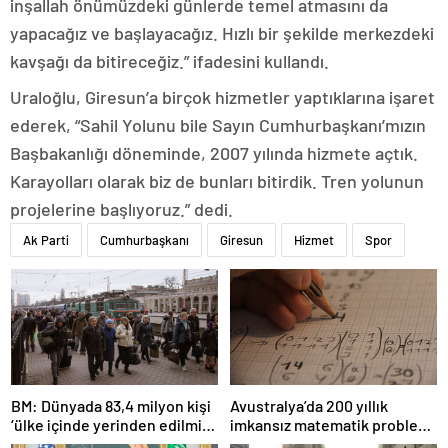
inşallah önümüzdeki günlerde temel atmasını da
yapacağız ve başlayacağız. Hızlı bir şekilde merkezdeki
kavşağı da bitireceğiz.” ifadesini kullandı.
Uraloğlu, Giresun’a birçok hizmetler yaptıklarına işaret
ederek, “Sahil Yolunu bile Sayın Cumhurbaşkanı’mızın
Başbakanlığı döneminde, 2007 yılında hizmete açtık.
Karayolları olarak biz de bunları bitirdik. Tren yolunun
projelerine başlıyoruz.” dedi.
Ak Parti
Cumhurbaşkanı
Giresun
Hizmet
Spor
BM: Dünyada 83,4 milyon kişi
Avustralya’da 200 yıllık
‘ülke içinde yerinden edilmiş’
imkansız matematik problemi
olarak yaşıyor
çözüldü