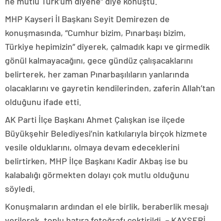
ne mutlu Türk’üm diyene” diye konuştu.
MHP Kayseri İl Başkanı Seyit Demirezen de
konuşmasında, “Cumhur bizim, Pınarbaşı bizim,
Türkiye hepimizin” diyerek, çalmadık kapı ve girmedik
gönül kalmayacağını, gece gündüz çalışacaklarını
belirterek, her zaman Pınarbaşılıların yanlarında
olacaklarını ve gayretin kendilerinden, zaferin Allah’tan
olduğunu ifade etti.
AK Parti İlçe Başkanı Ahmet Çalışkan ise ilçede
Büyükşehir Belediyesi’nin katkılarıyla birçok hizmete
vesile olduklarını, olmaya devam edeceklerini
belirtirken, MHP İlçe Başkanı Kadir Akbaş ise bu
kalabalığı görmekten dolayı çok mutlu olduğunu
söyledi.
Konuşmaların ardından el ele birlik, beraberlik mesajı
verilerek, toplu hatıra fotoğrafı çektirildi. – KAYSERİ