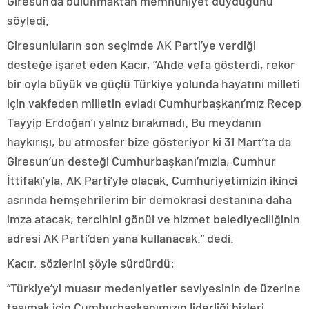
Giresun’da bulunmaktan memnuniyet duyduğunu
söyledi.
Giresunluların son seçimde AK Parti’ye verdiği
desteğe işaret eden Kacır, “Ahde vefa gösterdi, rekor
bir oyla büyük ve güçlü Türkiye yolunda hayatını milleti
için vakfeden milletin evladı Cumhurbaşkanı’mız Recep
Tayyip Erdoğan’ı yalnız bırakmadı. Bu meydanın
haykırışı, bu atmosfer bize gösteriyor ki 31 Mart’ta da
Giresun’un desteği Cumhurbaşkanı’mızla, Cumhur
İttifakı’yla, AK Parti’yle olacak. Cumhuriyetimizin ikinci
asrında hemşehrilerim bir demokrasi destanına daha
imza atacak, tercihini gönül ve hizmet belediyeciliğinin
adresi AK Parti’den yana kullanacak.” dedi.
Kacır, sözlerini şöyle sürdürdü:
“Türkiye’yi muasır medeniyetler seviyesinin de üzerine
taşımak için Cumhurbaşkanımızın liderliği bizleri