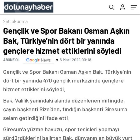
ettiklerini söyledi
Pınarbaşı Aday Tanıtım Toplantısı’na katıldı
256 okunma
Gençlik ve Spor Bakanı Osman Aşkın
Bak, Türkiye’nin dört bir yanında
gençlere hizmet ettiklerini söyledi
6 Mart 2024 00:18
ABONE OL
News
Gençlik ve Spor Bakanı Osman Aşkın Bak, Türkiye’nin
dört bir yanında 470 gençlik merkezinde gençlere
hizmet ettiklerini söyledi.
Bak, Valilik yanındaki alanda düzenlenen mitingde,
çayın başkenti Rize’den, fındığın başkenti Giresun’a
selam getirdiğini ifade etti.
Giresun’a yüzme havuzu, spor tesisleri yapmayı
sürdürdüklerini belirten Bak, dünyanın en büyük yurt