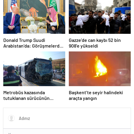
Donald Trump Suudi
Gazze’de can kaybı 52 bin
Arabistan’da: Görüşmelerde
908’e yükseldi
uyukladı
Metrobüs kazasında
Başkent’te seyir halindeki
tutuklanan sürücünün
araçta yangın
ifadesine ulaşıldı