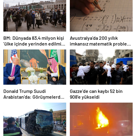
BM: Dünyada 83,4 milyon kişi
Avustralya’da 200 yıllık
‘ülke içinde yerinden edilmiş’
imkansız matematik problemi
olarak yaşıyor
çözüldü
Donald Trump Suudi
Gazze’de can kaybı 52 bin
Arabistan’da: Görüşmelerde
908’e yükseldi
uyukladı