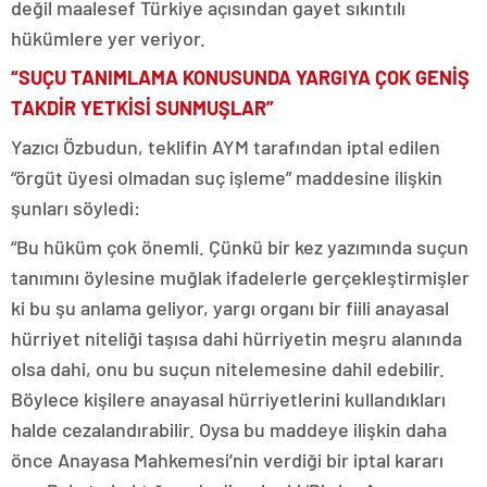
değil maalesef Türkiye açısından gayet sıkıntılı
hükümlere yer veriyor.
“SUÇU TANIMLAMA KONUSUNDA YARGIYA ÇOK GENİŞ
TAKDİR YETKİSİ SUNMUŞLAR”
Yazıcı Özbudun, teklifin AYM tarafından iptal edilen
“örgüt üyesi olmadan suç işleme” maddesine ilişkin
şunları söyledi:
“Bu hüküm çok önemli. Çünkü bir kez yazımında suçun
tanımını öylesine muğlak ifadelerle gerçekleştirmişler
ki bu şu anlama geliyor, yargı organı bir fiili anayasal
hürriyet niteliği taşısa dahi hürriyetin meşru alanında
olsa dahi, onu bu suçun nitelemesine dahil edebilir.
Böylece kişilere anayasal hürriyetlerini kullandıkları
halde cezalandırabilir. Oysa bu maddeye ilişkin daha
önce Anayasa Mahkemesi’nin verdiği bir iptal kararı