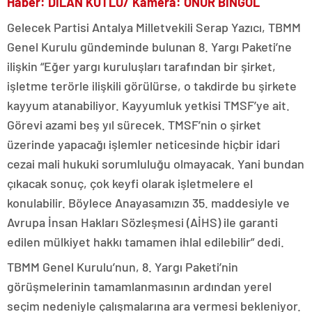
Haber: DİLAN KUTLU/ Kamera: ONUR BİNGÖL
Gelecek Partisi Antalya Milletvekili Serap Yazıcı, TBMM
Genel Kurulu gündeminde bulunan 8. Yargı Paketi’ne
ilişkin “Eğer yargı kuruluşları tarafından bir şirket,
işletme terörle ilişkili görülürse, o takdirde bu şirkete
kayyum atanabiliyor. Kayyumluk yetkisi TMSF’ye ait.
Görevi azami beş yıl sürecek. TMSF’nin o şirket
üzerinde yapacağı işlemler neticesinde hiçbir idari
cezai mali hukuki sorumluluğu olmayacak. Yani bundan
çıkacak sonuç, çok keyfi olarak işletmelere el
konulabilir. Böylece Anayasamızın 35. maddesiyle ve
Avrupa İnsan Hakları Sözleşmesi (AİHS) ile garanti
edilen mülkiyet hakkı tamamen ihlal edilebilir” dedi.
TBMM Genel Kurulu’nun, 8. Yargı Paketi’nin
görüşmelerinin tamamlanmasının ardından yerel
seçim nedeniyle çalışmalarına ara vermesi bekleniyor.