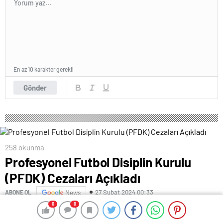
En az 10 karakter gerekli
Gönder
258 okunma
Profesyonel Futbol Disiplin Kurulu
(PFDK) Cezaları Açıkladı
27 Şubat 2024 00:33
ABONE OL
News
0
0
0
0
Profesyonel Futbol Disiplin Kurulu (PFDK), bugün