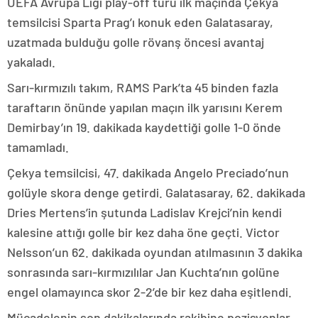
UEFA Avrupa Ligi play-off turu ilk maçında Çekya
temsilcisi Sparta Prag’ı konuk eden Galatasaray,
uzatmada bulduğu golle rövanş öncesi avantaj
yakaladı.
Sarı-kırmızılı takım, RAMS Park’ta 45 binden fazla
taraftarın önünde yapılan maçın ilk yarısını Kerem
Demirbay’ın 19. dakikada kaydettiği golle 1-0 önde
tamamladı.
Çekya temsilcisi, 47. dakikada Angelo Preciado’nun
golüyle skora denge getirdi. Galatasaray, 62. dakikada
Dries Mertens’in şutunda Ladislav Krejci’nin kendi
kalesine attığı golle bir kez daha öne geçti. Victor
Nelsson’un 62. dakikada oyundan atılmasının 3 dakika
sonrasında sarı-kırmızılılar Jan Kuchta’nın golüne
engel olamayınca skor 2-2’de bir kez daha eşitlendi.
Mücadelenin son dakikalarında rakibine pozisyonlar