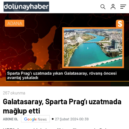
267 okunma
Galatasaray, Sparta Prag’ı uzatmada
mağlup etti
27 Şubat 2024 00:39
ABONE OL
News