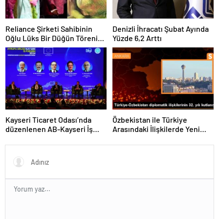
Reliance Şirketi Sahibinin
Denizli İhracatı Şubat Ayında
Oğlu Lüks Bir Düğün Töreni
Yüzde 6,2 Arttı
Düzenledi
Kayseri Ticaret Odası’nda
Özbekistan ile Türkiye
düzenlenen AB-Kayseri İş
Arasındaki İlişkilerde Yeni
Forumu’nda yeşil dönüşüm
Dönem
ve dijitalleşme vurgusu
yapıldı