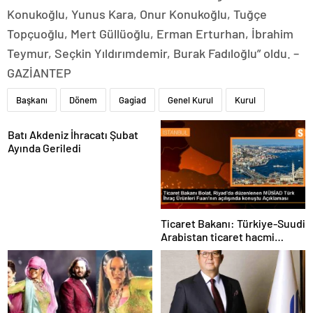
Konukoğlu, Yunus Kara, Onur Konukoğlu, Tuğçe
Topçuoğlu, Mert Güllüoğlu, Erman Erturhan, İbrahim
Teymur, Seçkin Yıldırımdemir, Burak Fadıloğlu” oldu. –
GAZİANTEP
Başkanı
Dönem
Gagiad
Genel Kurul
Kurul
Batı Akdeniz İhracatı Şubat
Ayında Geriledi
Ticaret Bakanı: Türkiye-Suudi
Arabistan ticaret hacmi
artacak