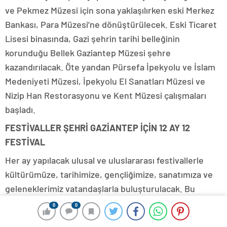
ve Pekmez Müzesi için sona yaklaşılırken eski Merkez
Bankası, Para Müzesi’ne dönüştürülecek. Eski Ticaret
Lisesi binasında, Gazi şehrin tarihi belleğinin
korunduğu Bellek Gaziantep Müzesi şehre
kazandırılacak. Öte yandan Pürsefa İpekyolu ve İslam
Medeniyeti Müzesi, İpekyolu El Sanatları Müzesi ve
Nizip Han Restorasyonu ve Kent Müzesi çalışmaları
başladı.
FESTİVALLER ŞEHRİ GAZİANTEP İÇİN 12 AY 12
FESTİVAL
Her ay yapılacak ulusal ve uluslararası festivallerle
kültürümüze, tarihimize, gençliğimize, sanatımıza ve
geleneklerimiz vatandaşlarla buluşturulacak. Bu
kapsamda gastronomi, gençlik, hemşehri, opera bale,
0
0
0
0
film, tiyatro, Rumkale su sporları, spor festivalleri,