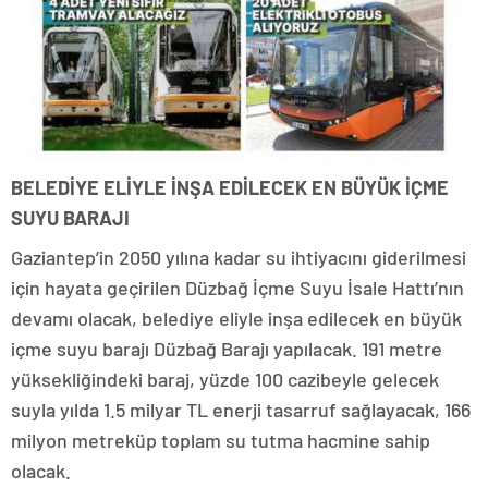
BELEDİYE ELİYLE İNŞA EDİLECEK EN BÜYÜK İÇME
SUYU BARAJI
Gaziantep’in 2050 yılına kadar su ihtiyacını giderilmesi
için hayata geçirilen Düzbağ İçme Suyu İsale Hattı’nın
devamı olacak, belediye eliyle inşa edilecek en büyük
içme suyu barajı Düzbağ Barajı yapılacak. 191 metre
yüksekliğindeki baraj, yüzde 100 cazibeyle gelecek
suyla yılda 1.5 milyar TL enerji tasarruf sağlayacak, 166
milyon metreküp toplam su tutma hacmine sahip
olacak.