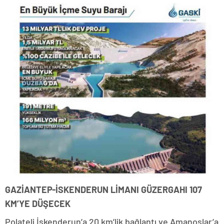
GAZİANTEP-İSKENDERUN LİMANI GÜZERGAHI 107
KM’YE DÜŞECEK
Polateli İskenderun’a 20 km’lik bağlantı ve Amanoslar’a