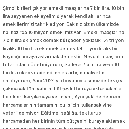
Şimdi birileri çıkıyor emekli maaşlarına 7 bin lira, 10 bin
lira seyyanen ekleyelim diyerek kendi akıllarınca
emeklilerimizi tahrik ediyor. Bakınız bizim ülkemizde
halihazırda 16 milyon emeklimiz var. Emekli maaşlarına
7 bin lira eklemek demek bütçeden yaklaşık 1,4 trilyon
liralık, 10 bin lira eklemek demek 1,9 trilyon liralık bir
kaynağı buraya aktarmak demektir. Mevcut maaşların
tutarından söz etmiyorum. Sadece 7 bin lira veya 10
bin lira olarak ifade edilen ek artışın maliyetini
anlatıyorum. Yani 2024 yılı boyunca ülkemizde tek çivi
çakmasak tüm yatırım bütçesini buraya aktarsak bile
bu gideri karşılamaya yetmiyor. Aynı şekilde deprem
harcamalarının tamamını bu iş için kullansak yine
yeterli gelmiyor. Eğitime, sağlığa, tek kuruş
harcamadan her birinin tüm bütçesini buraya aktarsak
ucu ucuna ya kurtarıyor ya kurtarmıyor. Askeriyle,