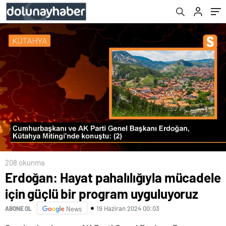
208 okunma
Erdoğan: Hayat pahalılığıyla mücadele
için güçlü bir program uyguluyoruz
19 Haziran 2024 00:03
ABONE OL
News