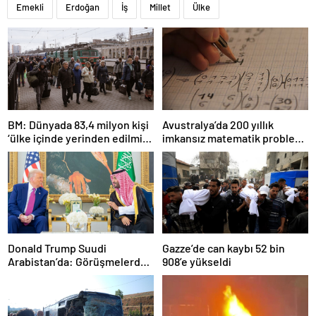
Emekli
Erdoğan
İş
Millet
Ülke
BM: Dünyada 83,4 milyon kişi
Avustralya’da 200 yıllık
‘ülke içinde yerinden edilmiş’
imkansız matematik problemi
olarak yaşıyor
çözüldü
Donald Trump Suudi
Gazze’de can kaybı 52 bin
Arabistan’da: Görüşmelerde
908’e yükseldi
uyukladı