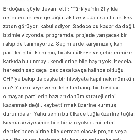
Erdoğan, şöyle devam etti: “Türkiye’nin 21 yılda
nereden nereye geldiğini akıl ve vicdan sahibi herkes
zaten görüyor, kabul ediyor. Sadece bu kadar da değil,
bizimle vizyonda, programda, projede yarışacak bir
rakip de tanımıyoruz. Seçimlerde karşımıza çıkan
partilerin bir kısmının, bırakın ülkeye ve şehirlerimize
katkıda bulunmayı, kendilerine bile hayrı yok. Mesela,
herkesin saç saça, baş başa kavga halinde olduğu
CHP’ye bakıp da başka bir hissiyata kapılmak mümkün
mü? Yine ülkeye ve millete herhangi bir faydası
olmayan partilerin bazıları da tüm stratejilerini
kazanmak değil, kaybettirmek üzerine kurmuş
durumdalar. Yahu senin bu ülkede tuğla üzerine tuğla
koyma seviyesinde bile bir izin yoksa, milletin
dertlerinden birine bile derman olacak projen veya
teklifin yoksa, herhangi bir konuda geleceğe ışık