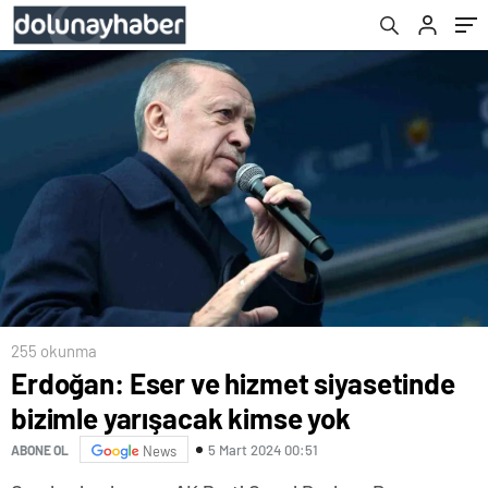
255 okunma
Erdoğan: Eser ve hizmet siyasetinde
bizimle yarışacak kimse yok
5 Mart 2024 00:51
ABONE OL
News