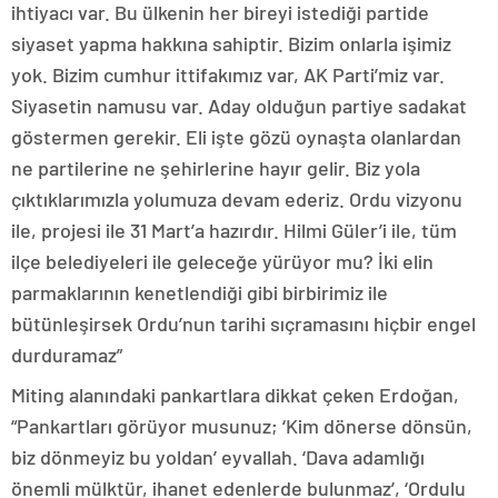
ihtiyacı var. Bu ülkenin her bireyi istediği partide
siyaset yapma hakkına sahiptir. Bizim onlarla işimiz
yok. Bizim cumhur ittifakımız var, AK Parti’miz var.
Siyasetin namusu var. Aday olduğun partiye sadakat
göstermen gerekir. Eli işte gözü oynaşta olanlardan
ne partilerine ne şehirlerine hayır gelir. Biz yola
çıktıklarımızla yolumuza devam ederiz. Ordu vizyonu
ile, projesi ile 31 Mart’a hazırdır. Hilmi Güler’i ile, tüm
ilçe belediyeleri ile geleceğe yürüyor mu? İki elin
parmaklarının kenetlendiği gibi birbirimiz ile
bütünleşirsek Ordu’nun tarihi sıçramasını hiçbir engel
durduramaz”
Miting alanındaki pankartlara dikkat çeken Erdoğan,
“Pankartları görüyor musunuz; ‘Kim dönerse dönsün,
biz dönmeyiz bu yoldan’ eyvallah. ‘Dava adamlığı
önemli mülktür, ihanet edenlerde bulunmaz’, ‘Ordulu