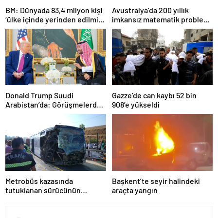
BM: Dünyada 83,4 milyon kişi
Avustralya’da 200 yıllık
‘ülke içinde yerinden edilmiş’
imkansız matematik problemi
olarak yaşıyor
çözüldü
Donald Trump Suudi
Gazze’de can kaybı 52 bin
Arabistan’da: Görüşmelerde
908’e yükseldi
uyukladı
Metrobüs kazasında
Başkent’te seyir halindeki
tutuklanan sürücünün
araçta yangın
ifadesine ulaşıldı