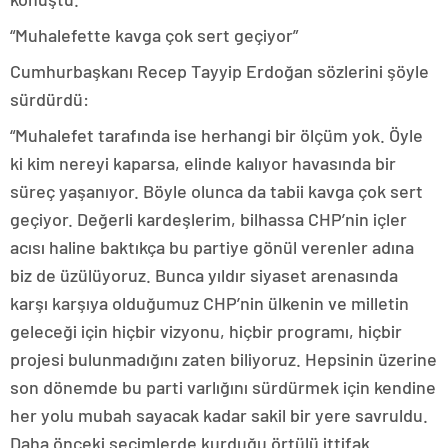
“Muhalefette kavga çok sert geçiyor”
Cumhurbaşkanı Recep Tayyip Erdoğan sözlerini şöyle
sürdürdü:
“Muhalefet tarafında ise herhangi bir ölçüm yok. Öyle
ki kim nereyi kaparsa, elinde kalıyor havasında bir
süreç yaşanıyor. Böyle olunca da tabii kavga çok sert
geçiyor. Değerli kardeşlerim, bilhassa CHP’nin içler
acısı haline baktıkça bu partiye gönül verenler adına
biz de üzülüyoruz. Bunca yıldır siyaset arenasında
karşı karşıya olduğumuz CHP’nin ülkenin ve milletin
geleceği için hiçbir vizyonu, hiçbir programı, hiçbir
projesi bulunmadığını zaten biliyoruz. Hepsinin üzerine
son dönemde bu parti varlığını sürdürmek için kendine
her yolu mubah sayacak kadar sakil bir yere savruldu.
Daha önceki seçimlerde kurduğu örtülü ittifak