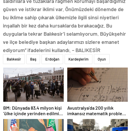
saldırılara ve tuzaklara rağmen korumayı başardığımız
güven ve istikrar iklimi var. Önümüzdeki dönemde de
bu iklime sahip çıkarak ülkemizle ilgili sinsi niyetleri
inşallah bir kez daha kursaklarda bırakacağız. Bu
duygularla tekrar Balıkesir’i selamlıyorum. Büyükşehir
ve ilçe belediye başkan adaylarımızı sizlere emanet
ediyorum” ifadelerini kullandı. – BALIKESİR
Balıkesir
Baş
Erdoğan
Kardeşlerim
Oyun
BM: Dünyada 83,4 milyon kişi
Avustralya’da 200 yıllık
‘ülke içinde yerinden edilmiş’
imkansız matematik problemi
olarak yaşıyor
çözüldü