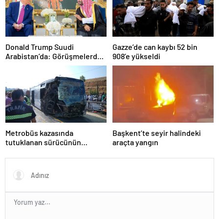
Donald Trump Suudi
Gazze’de can kaybı 52 bin
Arabistan’da: Görüşmelerde
908’e yükseldi
uyukladı
Metrobüs kazasında
Başkent’te seyir halindeki
tutuklanan sürücünün
araçta yangın
ifadesine ulaşıldı