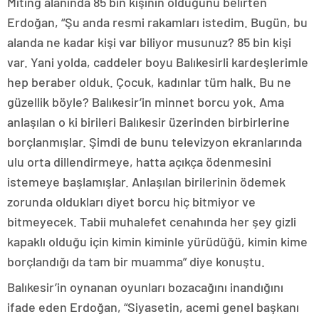
Miting alanında 85 bin kişinin olduğunu belirten
Erdoğan, “Şu anda resmi rakamları istedim. Bugün, bu
alanda ne kadar kişi var biliyor musunuz? 85 bin kişi
var. Yani yolda, caddeler boyu Balıkesirli kardeşlerimle
hep beraber olduk. Çocuk, kadınlar tüm halk. Bu ne
güzellik böyle? Balıkesir’in minnet borcu yok. Ama
anlaşılan o ki birileri Balıkesir üzerinden birbirlerine
borçlanmışlar. Şimdi de bunu televizyon ekranlarında
ulu orta dillendirmeye, hatta açıkça ödenmesini
istemeye başlamışlar. Anlaşılan birilerinin ödemek
zorunda oldukları diyet borcu hiç bitmiyor ve
bitmeyecek. Tabii muhalefet cenahında her şey gizli
kapaklı olduğu için kimin kiminle yürüdüğü, kimin kime
borçlandığı da tam bir muamma” diye konuştu.
Balıkesir’in oynanan oyunları bozacağını inandığını
ifade eden Erdoğan, “Siyasetin, acemi genel başkanı