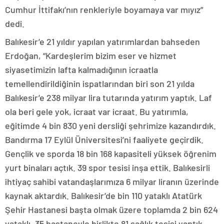
Cumhur İttifakı’nın renkleriyle boyamaya var mıyız”
dedi.
Balıkesir’e 21 yıldır yapılan yatırımlardan bahseden
Erdoğan, “Kardeşlerim bizim eser ve hizmet
siyasetimizin lafta kalmadığının icraatla
temellendirildiğinin ispatlarından biri son 21 yılda
Balıkesir’e 238 milyar lira tutarında yatırım yaptık. Laf
ola beri gele yok, icraat var icraat. Bu yatırımla,
eğitimde 4 bin 830 yeni dersliği şehrimize kazandırdık.
Bandırma 17 Eylül Üniversitesi’ni faaliyete geçirdik.
Gençlik ve sporda 18 bin 168 kapasiteli yüksek öğrenim
yurt binaları açtık. 39 spor tesisi inşa ettik. Balıkesirli
ihtiyaç sahibi vatandaşlarımıza 6 milyar liranın üzerinde
kaynak aktardık. Balıkesir’de bin 110 yataklı Atatürk
Şehir Hastanesi başta olmak üzere toplamda 2 bin 624
yataklı, 35 hastaneyle birlikte 81 sağlık tesisi yaptık.