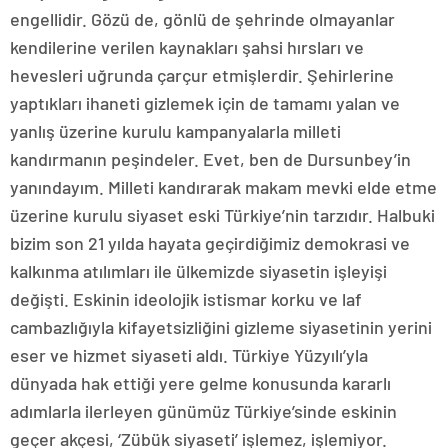
engellidir. Gözü de, gönlü de şehrinde olmayanlar
kendilerine verilen kaynakları şahsi hırsları ve
hevesleri uğrunda çarçur etmişlerdir. Şehirlerine
yaptıkları ihaneti gizlemek için de tamamı yalan ve
yanlış üzerine kurulu kampanyalarla milleti
kandırmanın peşindeler. Evet, ben de Dursunbey’in
yanındayım. Milleti kandırarak makam mevki elde etme
üzerine kurulu siyaset eski Türkiye’nin tarzıdır. Halbuki
bizim son 21 yılda hayata geçirdiğimiz demokrasi ve
kalkınma atılımları ile ülkemizde siyasetin işleyişi
değişti. Eskinin ideolojik istismar korku ve laf
cambazlığıyla kifayetsizliğini gizleme siyasetinin yerini
eser ve hizmet siyaseti aldı. Türkiye Yüzyılı’yla
dünyada hak ettiği yere gelme konusunda kararlı
adımlarla ilerleyen günümüz Türkiye’sinde eskinin
geçer akçesi, ‘Zübük siyaseti’ işlemez, işlemiyor.