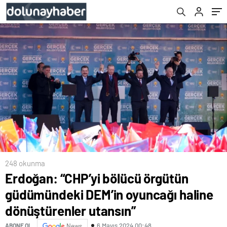
dönüştürenler utansın”
248 okunma
Erdoğan: “CHP’yi bölücü örgütün
güdümündeki DEM’in oyuncağı haline
dönüştürenler utansın”
6 Mayıs 2024 00:48
ABONE OL
News