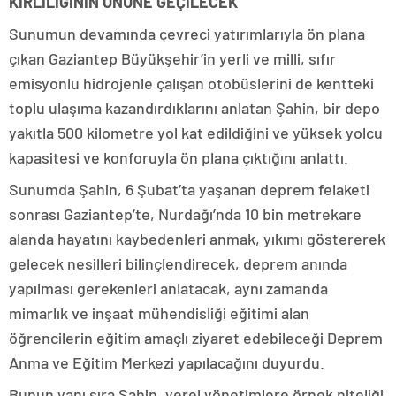
KİRLİLİĞİNİN ÖNÜNE GEÇİLECEK
Sunumun devamında çevreci yatırımlarıyla ön plana
çıkan Gaziantep Büyükşehir’in yerli ve milli, sıfır
emisyonlu hidrojenle çalışan otobüslerini de kentteki
toplu ulaşıma kazandırdıklarını anlatan Şahin, bir depo
yakıtla 500 kilometre yol kat edildiğini ve yüksek yolcu
kapasitesi ve konforuyla ön plana çıktığını anlattı.
Sunumda Şahin, 6 Şubat’ta yaşanan deprem felaketi
sonrası Gaziantep’te, Nurdağı’nda 10 bin metrekare
alanda hayatını kaybedenleri anmak, yıkımı göstererek
gelecek nesilleri bilinçlendirecek, deprem anında
yapılması gerekenleri anlatacak, aynı zamanda
mimarlık ve inşaat mühendisliği eğitimi alan
öğrencilerin eğitim amaçlı ziyaret edebileceği Deprem
Anma ve Eğitim Merkezi yapılacağını duyurdu.
Bunun yanı sıra Şahin, yerel yönetimlere örnek niteliği