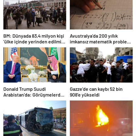
BM: Dünyada 83,4 milyon kişi
Avustralya’da 200 yıllık
‘ülke içinde yerinden edilmiş’
imkansız matematik problemi
olarak yaşıyor
çözüldü
Donald Trump Suudi
Gazze’de can kaybı 52 bin
Arabistan’da: Görüşmelerde
908’e yükseldi
uyukladı