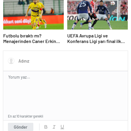
Futbolu bıraktı mı?
UEFA Avrupa Ligi ve
Menajerinden Caner Erkin
Konferans Ligi yarı final ilk
açıklaması
maçları tamamlandı
En az 10 karakter gerekli
Gönder