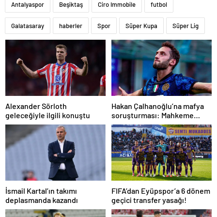
Antalyaspor
Beşiktaş
Ciro Immobile
futbol
Galatasaray
haberler
Spor
Süper Kupa
Süper Lig
Alexander Sörloth
Hakan Çalhanoğlu’na mafya
geleceğiyle ilgili konuştu
soruşturması: Mahkeme
cezasını açıkladı
İsmail Kartal’ın takımı
FIFA’dan Eyüpspor’a 6 dönem
deplasmanda kazandı
geçici transfer yasağı!