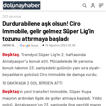
başladı
203 okunma
Durdurabilene aşk olsun! Ciro
Immobile, gelir gelmez Süper Lig’in
tozunu attırmaya başladı
19 Ağustos 2024 03:56
ABONE OL
News
Beşiktaş
, Trendyol Süper Lig’in 2. haftasında
Antalyaspor’u konuk etti. Mücadelede ilk yarısına
konuk takımın 23. saniyedeki golünün yanı sıra siyah-
beyazlıların golcüsü Ciro Immobile de damga vurdu.
10 DAKİKADA 2 GOL BİRDEN ATTI
Beşiktaş
‘ın yeni transferi Immobile, Süper Kupa
maçının ardından ligde de goller atmaya başladı. Yıldız
golcü, Antalyaspor’un 23. saniyede öne geçtiği maçın