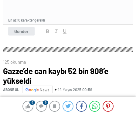
En az 10 karakter gerekli
Gönder
125 okunma
Gazze’de can kaybı 52 bin 908’e
yükseldi
14 Mayıs 2025 00:59
ABONE OL
News
0
0
0
0
Gazze’de soykırım son bulmuyor…
Katil İsrail ordusu, masum sivilleri katletmeye devam
ediyor.