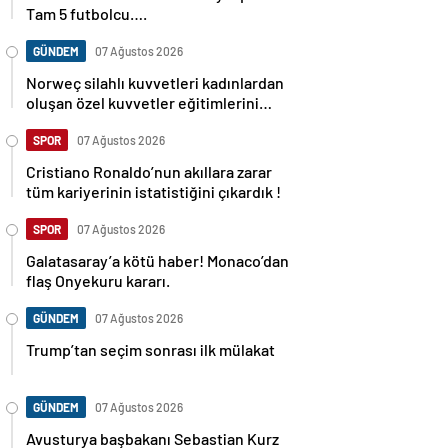
Tam 5 futbolcu….
GÜNDEM
07 Ağustos 2026
Norweç silahlı kuvvetleri kadınlardan
oluşan özel kuvvetler eğitimlerini
başlattı.
SPOR
07 Ağustos 2026
Cristiano Ronaldo’nun akıllara zarar
tüm kariyerinin istatistiğini çıkardık !
SPOR
07 Ağustos 2026
Galatasaray’a kötü haber! Monaco’dan
flaş Onyekuru kararı.
GÜNDEM
07 Ağustos 2026
Trump’tan seçim sonrası ilk mülakat
GÜNDEM
07 Ağustos 2026
Avusturya başbakanı Sebastian Kurz