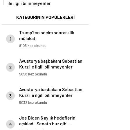
ile ilgili bilinmeyenler
KATEGORİNİN POPÜLERLERİ
Trump’tan seçim sonrası ilk
mülakat
1
8105 kez okundu
Avusturya başbakanı Sebastian
Kurz ile ilgili bilinmeyenler
2
5058 kez okundu
Avusturya başbakanı Sebastian
Kurz ile ilgili bilinmeyenler
3
5032 kez okundu
Joe Biden 6 aylık hedeflerini
açıkladı. Senato buz gibi…
4