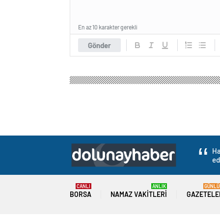
En az 10 karakter gerekli
Gönder
Ha
ed
CANLI
ANLIK
GÜNLÜ
BORSA
NAMAZ VAKITLERI
GAZETELE