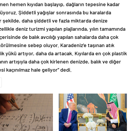
emen hemen kıyıdan başlayıp, dağların tepesine kadar
örüyoruz. Şiddetli yağışlar sonrasında bu karalarda
ir şekilde, daha şiddetli ve fazla miktarda denize
ellikle deniz turizmi yapılan plajlarında, yılın tamamında
 içerisinde de balık avcılığı yapılan sahalarda daha çok
n görülmesine sebep oluyor. Karadeniz’e taşınan atık
ilik yükü artıyor, daha da artacak. Kıyılarda en çok plastik
manın artışıyla daha çok kirlenen denizde, balık ve diğer
i kaçınılmaz hale geliyor” dedi.