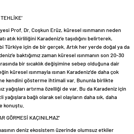
 TEHLİKE’
Üyesi Prof. Dr. Coşkun Erüz, küresel ısınmanın neden
atı atık kirliliğini Karadeniz’e taşıdığını belirterek,
 Türkiye için de bir gerçek. Artık her yerde doğal ya da
deniz’e baktığımız zaman küresel ısınmanın son 20-30
e arasında bir sıcaklık değişimine sebep olduğuna dair
eğin küresel ısınmayla ısınan Karadeniz’de daha çok
ne kendini gösterme ihtimali var. Bununla birlikte
ız yağışları artırma özelliği de var. Bu da Karadeniz için
tli yağışlara bağlı olarak sel olayların daha sık, daha
ye konuştu.
AR GÖRMESİ KAÇINILMAZ’
tmasının deniz ekosistem üzerinde olumsuz etkiler