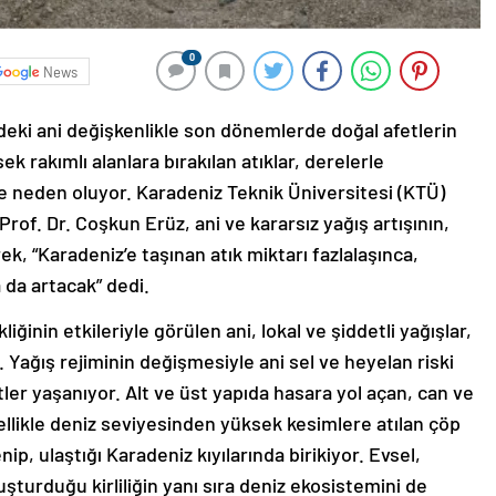
0
News
eki ani değişkenlikle son dönemlerde doğal afetlerin
ek rakımlı alanlara bırakılan atıklar, derelerle
iğe neden oluyor. Karadeniz Teknik Üniversitesi (KTÜ)
Prof. Dr. Coşkun Erüz, ani ve kararsız yağış artışının,
ek, “Karadeniz’e taşınan atık miktarı fazlalaşınca,
a da artacak” dedi.
iğinin etkileriyle görülen ani, lokal ve şiddetli yağışlar,
 Yağış rejiminin değişmesiyle ani sel ve heyelan riski
er yaşanıyor. Alt ve üst yapıda hasara yol açan, can ve
ellikle deniz seviyesinden yüksek kesimlere atılan çöp
nip, ulaştığı Karadeniz kıyılarında birikiyor. Evsel,
luşturduğu kirliliğin yanı sıra deniz ekosistemini de