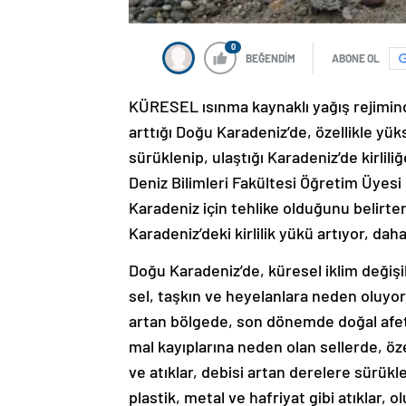
0
BEĞENDİM
ABONE OL
KÜRESEL ısınma kaynaklı yağış rejimind
arttığı Doğu Karadeniz’de, özellikle yüks
sürüklenip, ulaştığı Karadeniz’de kirlil
Deniz Bilimleri Fakültesi Öğretim Üyesi 
Karadeniz için tehlike olduğunu belirter
Karadeniz’deki kirlilik yükü artıyor, dah
Doğu Karadeniz’de, küresel iklim değişikl
sel, taşkın ve heyelanlara neden oluyor.
artan bölgede, son dönemde doğal afetl
mal kayıplarına neden olan sellerde, öz
ve atıklar, debisi artan derelere sürükle
plastik, metal ve hafriyat gibi atıklar, o