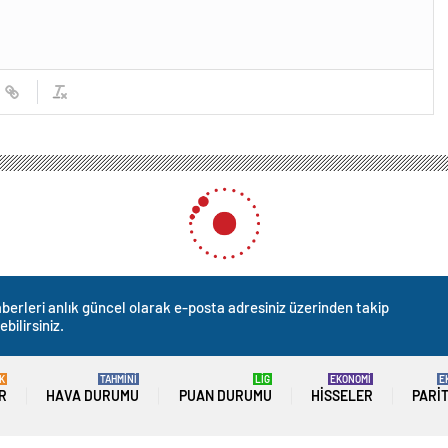
berleri anlık güncel olarak e-posta adresiniz üzerinden takip
ebilirsiniz.
K
TAHMİNİ
LİG
EKONOMİ
E
R
HAVA DURUMU
PUAN DURUMU
HISSELER
PARI