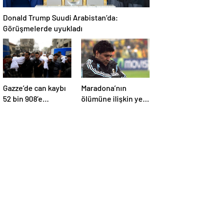
Donald Trump Suudi Arabistan’da:
Görüşmelerde uyukladı
Gazze’de can kaybı
Maradona’nın
52 bin 908’e
ölümüne ilişkin yeni
yükseldi
belgeler ortaya çıktı