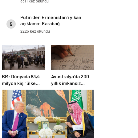
3311 kez okundu
Putin’den Ermenistan’ı yıkan
açıklama: Karabağ
5
Azerbaycan’ın ayrılmaz bir
2225 kez okundu
parçasıdır!
BM: Dünyada 83,4
Avustralya’da 200
milyon kişi ‘ülke
yıllık imkansız
içinde yerinden
matematik
edilmiş’ olarak
problemi çözüldü
yaşıyor