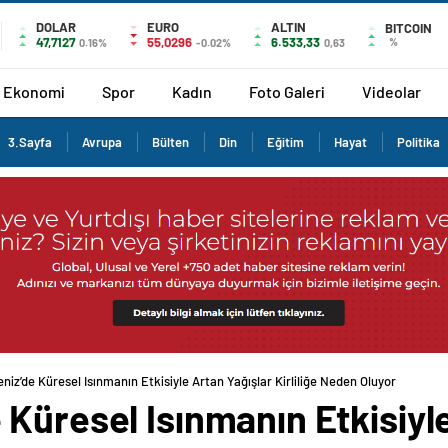
DOLAR
EURO
ALTIN
BITCOIN
47,7127
55,0296
6.533,33
%
0.16%
-0.02%
0,63
Ekonomi
Spor
Kadın
Foto Galeri
Videolar
3.Sayfa
Avrupa
Bülten
Din
Eğitim
Hayat
Politika
iz’de Küresel Isınmanın Etkisiyle Artan Yağışlar Kirliliğe Neden Oluyor
Küresel Isınmanın Etkisiyle