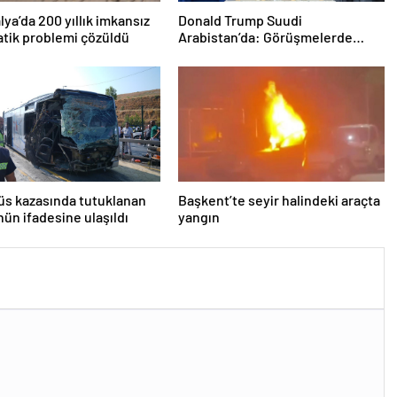
lya’da 200 yıllık imkansız
Donald Trump Suudi
tik problemi çözüldü
Arabistan’da: Görüşmelerde
uyukladı
s kazasında tutuklanan
Başkent’te seyir halindeki araçta
ün ifadesine ulaşıldı
yangın