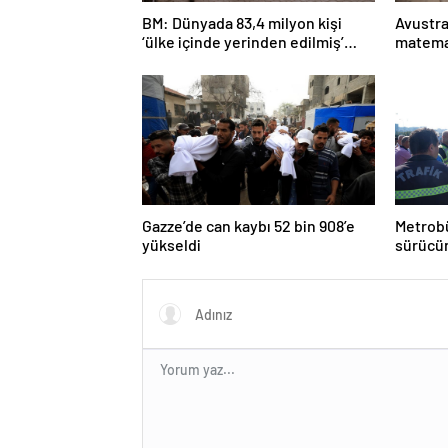
BM: Dünyada 83,4 milyon kişi
Avustra
‘ülke içinde yerinden edilmiş’
matema
olarak yaşıyor
Gazze’de can kaybı 52 bin 908’e
Metrobü
yükseldi
sürücün