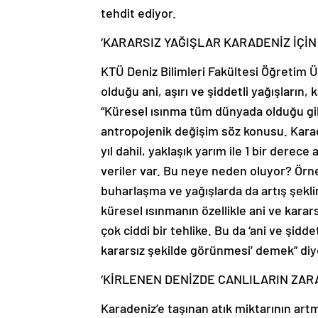
tehdit ediyor.
‘KARARSIZ YAĞIŞLAR KARADENİZ İÇİN
KTÜ Deniz Bilimleri Fakültesi Öğretim 
olduğu ani, aşırı ve şiddetli yağışların, k
“Küresel ısınma tüm dünyada olduğu gibi
antropojenik değişim söz konusu. Kara
yıl dahil, yaklaşık yarım ile 1 bir derec
veriler var. Bu neye neden oluyor? Örn
buharlaşma ve yağışlarda da artış şekli
küresel ısınmanın özellikle ani ve karars
çok ciddi bir tehlike. Bu da ‘ani ve şidde
kararsız şekilde görünmesi’ demek” di
‘KİRLENEN DENİZDE CANLILARIN ZAR
Karadeniz’e taşınan atık miktarının ar