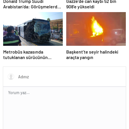
Donald Trump Suudi
Gazze’de can kaybı 52 bin
Arabistan’da: Görüşmelerde
908’e yükseldi
uyukladı
Metrobüs kazasında
Başkent’te seyir halindeki
tutuklanan sürücünün
araçta yangın
ifadesine ulaşıldı