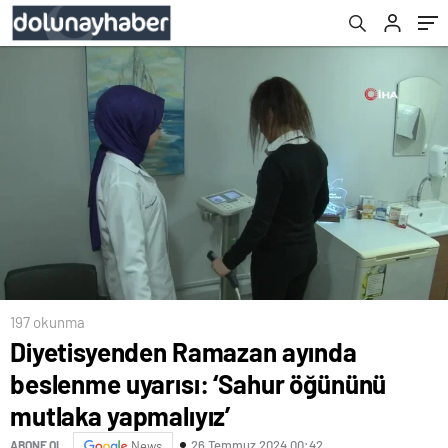
197 okunma
Diyetisyenden Ramazan ayında
beslenme uyarısı: ‘Sahur öğününü
mutlaka yapmalıyız’
26 Temmuz 2024 00:42
ABONE OL
News