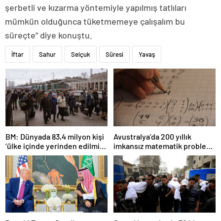
şerbetli ve kızarma yöntemiyle yapılmış tatlıları
mümkün olduğunca tüketmemeye çalışalım bu
süreçte” diye konuştu.
İftar
Sahur
Selçuk
Süresi
Yavaş
BM: Dünyada 83,4 milyon kişi
Avustralya’da 200 yıllık
‘ülke içinde yerinden edilmiş’
imkansız matematik problemi
olarak yaşıyor
çözüldü