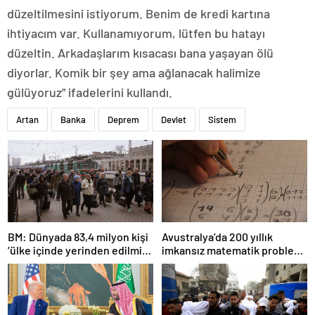
düzeltilmesini istiyorum. Benim de kredi kartına
ihtiyacım var. Kullanamıyorum, lütfen bu hatayı
düzeltin. Arkadaşlarım kısacası bana yaşayan ölü
diyorlar. Komik bir şey ama ağlanacak halimize
gülüyoruz” ifadelerini kullandı.
Artan
Banka
Deprem
Devlet
Sistem
BM: Dünyada 83,4 milyon kişi
Avustralya’da 200 yıllık
‘ülke içinde yerinden edilmiş’
imkansız matematik problemi
olarak yaşıyor
çözüldü