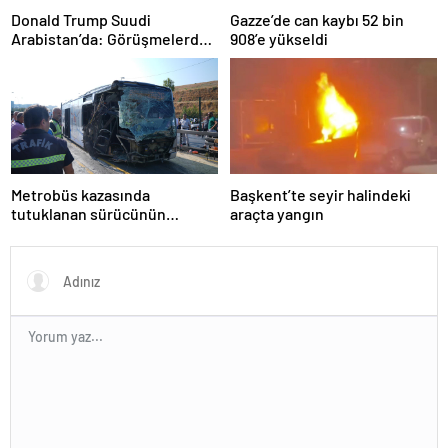
Donald Trump Suudi
Gazze’de can kaybı 52 bin
Arabistan’da: Görüşmelerde
908’e yükseldi
uyukladı
Metrobüs kazasında
Başkent’te seyir halindeki
tutuklanan sürücünün
araçta yangın
ifadesine ulaşıldı