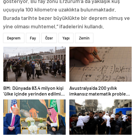
gösteriyor. Bu fay zonu Erzurum’a da yaklaşık kuş
uçuşuyla 100 kilometre uzaklıkta bulunmaktadır.
Burada tarihte bezer büyüklükte bir deprem olmuş ve
yine olması muhtemel.” ifadelerini kullandı.
Deprem
Fay
Özer
Yapı
Zemin
BM: Dünyada 83,4 milyon kişi
Avustralya’da 200 yıllık
‘ülke içinde yerinden edilmiş’
imkansız matematik problemi
olarak yaşıyor
çözüldü