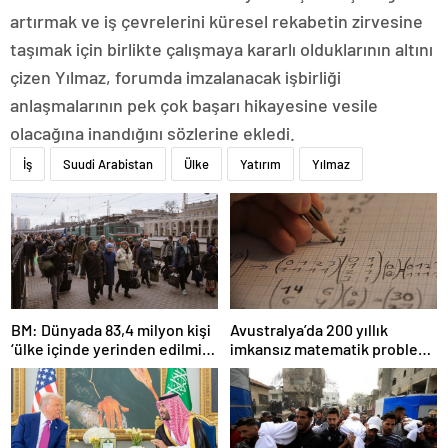
artırmak ve iş çevrelerini küresel rekabetin zirvesine
taşımak için birlikte çalışmaya kararlı olduklarının altını
çizen Yılmaz, forumda imzalanacak işbirliği
anlaşmalarının pek çok başarı hikayesine vesile
olacağına inandığını sözlerine ekledi.
İş
Suudi Arabistan
Ülke
Yatırım
Yılmaz
BM: Dünyada 83,4 milyon kişi
Avustralya’da 200 yıllık
‘ülke içinde yerinden edilmiş’
imkansız matematik problemi
olarak yaşıyor
çözüldü