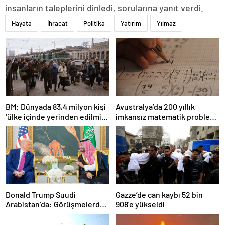
insanların taleplerini dinledi, sorularına yanıt verdi.
Hayata
İhracat
Politika
Yatırım
Yılmaz
BM: Dünyada 83,4 milyon kişi
Avustralya’da 200 yıllık
‘ülke içinde yerinden edilmiş’
imkansız matematik problemi
olarak yaşıyor
çözüldü
Donald Trump Suudi
Gazze’de can kaybı 52 bin
Arabistan’da: Görüşmelerde
908’e yükseldi
uyukladı