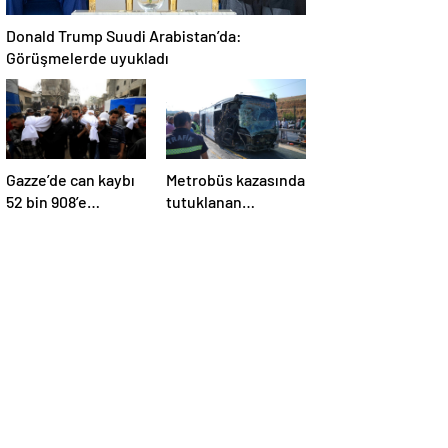
Donald Trump Suudi Arabistan’da:
Görüşmelerde uyukladı
Gazze’de can kaybı
Metrobüs kazasında
52 bin 908’e
tutuklanan
yükseldi
sürücünün
ifadesine ulaşıldı