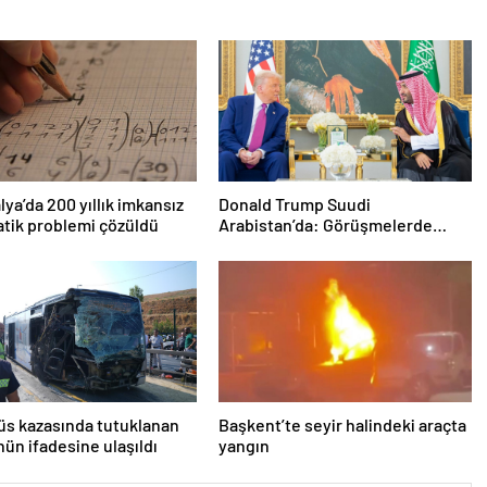
lya’da 200 yıllık imkansız
Donald Trump Suudi
tik problemi çözüldü
Arabistan’da: Görüşmelerde
uyukladı
s kazasında tutuklanan
Başkent’te seyir halindeki araçta
ün ifadesine ulaşıldı
yangın