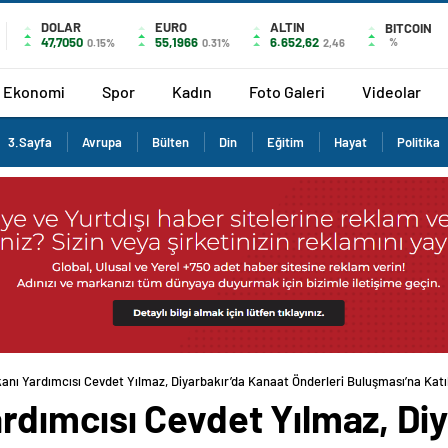
DOLAR
EURO
ALTIN
BITCOIN
47,7050
55,1966
6.652,62
%
0.15%
0.31%
2,46
Ekonomi
Spor
Kadın
Foto Galeri
Videolar
3.Sayfa
Avrupa
Bülten
Din
Eğitim
Hayat
Politika
ı Yardımcısı Cevdet Yılmaz, Diyarbakır’da Kanaat Önderleri Buluşması’na Katı
dımcısı Cevdet Yılmaz, Diy