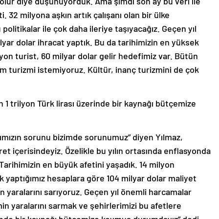
1 olur diye düşünüyorduk. Ama şimdi son ay bu veri ile
i. 32 milyona aşkın artık çalışanı olan bir ülke
litikalar ile çok daha ileriye taşıyacağız. Geçen yıl
ilyar dolar ihracat yaptık. Bu da tarihimizin en yüksek
yon turist, 60 milyar dolar gelir hedefimiz var. Bütün
um turizmi istemiyoruz. Kültür, inanç turizmini de çok
n 1 trilyon Türk lirası üzerinde bir kaynağı bütçemize
ımızın sorunu bizimde sorunumuz” diyen Yılmaz,
et içerisindeyiz. Özelikle bu yılın ortasında enflasyonda
 Tarihimizin en büyük afetini yaşadık. 14 milyon
 İlk yaptığımız hesaplara göre 104 milyar dolar maliyet
 yaralarını sarıyoruz. Geçen yıl önemli harcamalar
 yaralarını sarmak ve şehirlerimizi bu afetlere