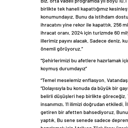
Biz, orta vadeli programda yıl boyu 10.
birlikte tek haneli kapattığımız kesinleşt
konumundayız. Bunu da istihdam dostu po
ihracatını yine rekor ile kapattık. 256 m
ihracat oranı. 2024 için turizmde 60 mil
illerimiz payını alacak. Sadece deniz, k
önemli görüyoruz.”
“Şehirlerimizi bu afetlere hazırlamak içi
koymuş durumdayız”
“Temel meselemiz enflasyon. Vatandaş
“Dolayısıyla bu konuda da büyük bir gayr
belirli düşüşleri hep birlikte göreceğiz.
insanımızı, 11 ilimizi doğrudan etkiledi.
getiren bir afetten bahsediyoruz. Bunun
yaptık. Bu sene senede sadece depremin