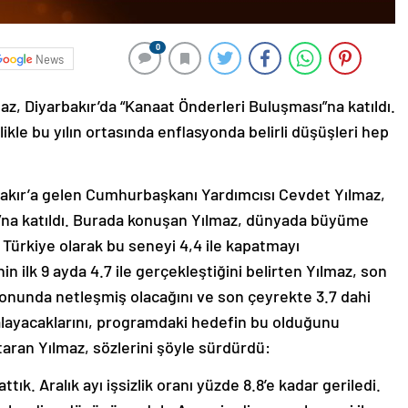
0
News
, Diyarbakır’da “Kanaat Önderleri Buluşması”na katıldı.
kle bu yılın ortasında enflasyonda belirli düşüşleri hep
bakır’a gelen Cumhurbaşkanı Yardımcısı Cevdet Yılmaz,
ı”na katıldı. Burada konuşan Yılmaz, dünyada büyüme
Türkiye olarak bu seneyi 4,4 ile kapatmayı
n ilk 9 ayda 4.7 ile gerçekleştiğini belirten Yılmaz, son
sonunda netleşmiş olacağını ve son çeyrekte 3.7 dahi
layacaklarını, programdaki hedefin bu olduğunu
ktaran Yılmaz, sözlerini şöyle sürdürdü:
tık. Aralık ayı işsizlik oranı yüzde 8.8’e kadar geriledi.