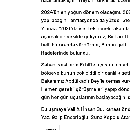
hazırlamak için 1 trilyon Türk lirası ü
2024’ün en yoğun dönem olacağını, 202
yapılacağını, enflasyonda da yüzde 15’le
Yılmaz, “2026’da ise, tek haneli rakaml
aşamalı bir şekilde gidiyoruz. Bir tara
belli bir oranda sürdürme. Bunun getird
ifadelerinde bulundu.
Sabah, vekillerin Erbil’le uçuşun olmadı
bölgeye bunun çok ciddi bir canlılık get
Bakanımız Abdülkadir Bey’le temas ku
Hemen gerekli görüşmeleri yapıp dönd
gün her gün uçuşlarının başlayacağını sö
Buluşmaya Vali Ali İhsan Su, kanaat önde
Yaz, Galip Ensarioğlu, Suna Kepolu Atam
Yılmaz