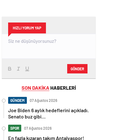
HIZLI YORUM YAP
GÖNDER
SON DAKİKA
HABERLERİ
GÜNDEM
07 Ağustos 2026
Joe Biden 6 aylık hedeflerini açıkladı.
Senato buz gibi…
SPOR
07 Ağustos 2026
En fazla kızaran takım Antalyaspor!