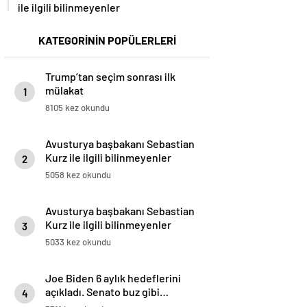
ile ilgili bilinmeyenler
KATEGORİNİN POPÜLERLERİ
Trump’tan seçim sonrası ilk
mülakat
1
8105 kez okundu
Avusturya başbakanı Sebastian
Kurz ile ilgili bilinmeyenler
2
5058 kez okundu
Avusturya başbakanı Sebastian
Kurz ile ilgili bilinmeyenler
3
5033 kez okundu
Joe Biden 6 aylık hedeflerini
açıkladı. Senato buz gibi…
4