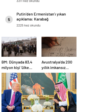
3311 kez okundu
Putin’den Ermenistan’ı yıkan
açıklama: Karabağ
5
Azerbaycan’ın ayrılmaz bir
2225 kez okundu
parçasıdır!
BM: Dünyada 83,4
Avustralya’da 200
milyon kişi ‘ülke
yıllık imkansız
içinde yerinden
matematik
edilmiş’ olarak
problemi çözüldü
yaşıyor