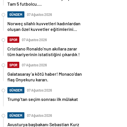
Tam 5 futbolcu….
GÜNDEM
07 Ağustos 2026
Norweç silahlı kuvvetleri kadınlardan
oluşan özel kuvvetler eğitimlerini
başlattı.
SPOR
07 Ağustos 2026
Cristiano Ronaldo’nun akıllara zarar
tüm kariyerinin istatistiğini çıkardık !
SPOR
07 Ağustos 2026
Galatasaray’a kötü haber! Monaco’dan
flaş Onyekuru kararı.
GÜNDEM
07 Ağustos 2026
Trump’tan seçim sonrası ilk mülakat
GÜNDEM
07 Ağustos 2026
Avusturya başbakanı Sebastian Kurz