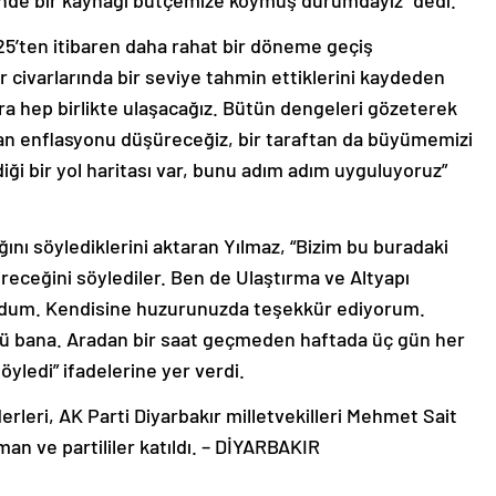
zerinde bir kaynağı bütçemize koymuş durumdayız” dedi.
5’ten itibaren daha rahat bir döneme geçiş
r civarlarında bir seviye tahmin ettiklerini kaydeden
ara hep birlikte ulaşacağız. Bütün dengeleri gözeterek
ftan enflasyonu düşüreceğiz, bir taraftan da büyümemizi
iği bir yol haritası var, bunu adım adım uyguluyoruz”
ğını söylediklerini aktaran Yılmaz, “Bizim bu buradaki
ireceğini söylediler. Ben de Ulaştırma ve Altyapı
rdum. Kendisine huzurunuzda teşekkür ediyorum.
ü bana. Aradan bir saat geçmeden haftada üç gün her
yledi” ifadelerine yer verdi.
rleri, AK Parti Diyarbakır milletvekilleri Mehmet Sait
an ve partililer katıldı. – DİYARBAKIR