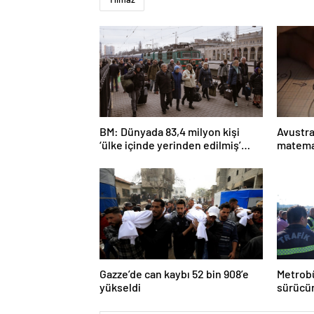
BM: Dünyada 83,4 milyon kişi
Avustra
‘ülke içinde yerinden edilmiş’
matema
olarak yaşıyor
Gazze’de can kaybı 52 bin 908’e
Metrobü
yükseldi
sürücün