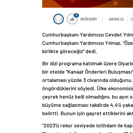
0
BEĞENDİM
ABONE OL
Cumhurbaşkanı Yardımcısı Cevdet Yılmaz
Cumhurbaşkanı Yardımcısı Yılmaz, “Özeli
birlikte göreceğiz” dedi.
Bir dizi programa katılmak üzere Diyar
bir otelde “Kanaat Önderleri Buluşmas
ortalaması yüzde 3 civarında olduğunu, 
öngördüklerini söyledi. Ülke ekonomisini
çeyrek henüz belli olmadığını, bu ayın 
büyüme sağlanması takdirde 4.4’ü yaka
belirtti. Bunun için gayret ettiklerini a
“2023’ü rekor seviyede istihdam ile kapat