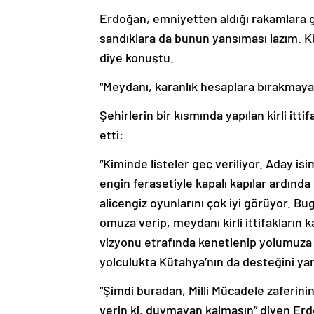
Erdoğan, emniyetten aldığı rakamlara gör
sandıklara da bunun yansıması lazım. Kü
diye konuştu.
“Meydanı, karanlık hesaplara bırakmaya
Şehirlerin bir kısmında yapılan kirli itti
etti:
“Kiminde listeler geç veriliyor. Aday is
engin ferasetiyle kapalı kapılar ardında 
alicengiz oyunlarını çok iyi görüyor. Bu
omuza verip, meydanı kirli ittifakların 
vizyonu etrafında kenetlenip yolumuz
yolculukta Kütahya’nın da desteğini y
“Şimdi buradan, Milli Mücadele zaferinin 
verin ki, duymayan kalmasın” diyen Erdoğ