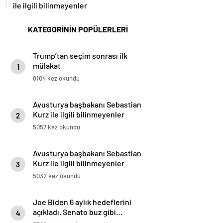
ile ilgili bilinmeyenler
KATEGORİNİN POPÜLERLERİ
Trump’tan seçim sonrası ilk
mülakat
1
8104 kez okundu
Avusturya başbakanı Sebastian
Kurz ile ilgili bilinmeyenler
2
5057 kez okundu
Avusturya başbakanı Sebastian
Kurz ile ilgili bilinmeyenler
3
5032 kez okundu
Joe Biden 6 aylık hedeflerini
açıkladı. Senato buz gibi…
4