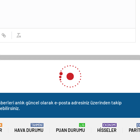
berleri anlık güncel olarak e-posta adresiniz üzerinden takip
ebilirsiniz.
K
TAHMİNİ
LİG
EKONOMİ
E
R
HAVA DURUMU
PUAN DURUMU
HISSELER
PARI