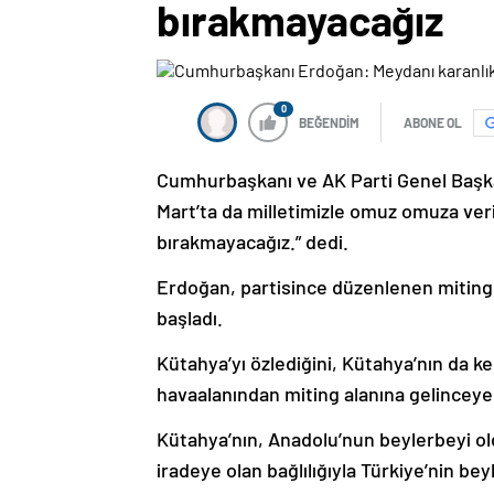
bırakmayacağız
0
BEĞENDİM
ABONE OL
Cumhurbaşkanı ve AK Parti Genel Başka
Mart’ta da milletimizle omuz omuza verip
bırakmayacağız.” dedi.
Erdoğan, partisince düzenlenen miting
başladı.
Kütahya’yı özlediğini, Kütahya’nın da k
havaalanından miting alanına gelinceye k
Kütahya’nın, Anadolu’nun beylerbeyi o
iradeye olan bağlılığıyla Türkiye’nin bey