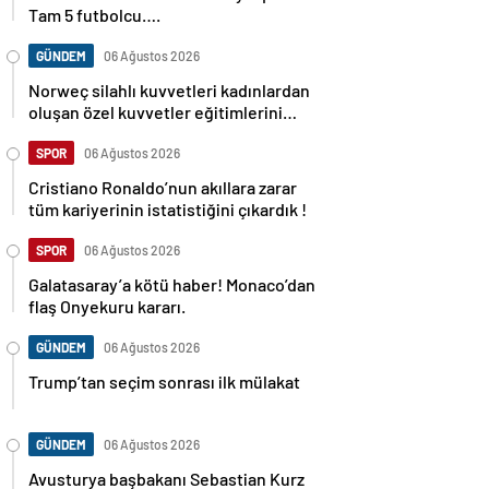
Tam 5 futbolcu….
GÜNDEM
06 Ağustos 2026
Norweç silahlı kuvvetleri kadınlardan
oluşan özel kuvvetler eğitimlerini
başlattı.
SPOR
06 Ağustos 2026
Cristiano Ronaldo’nun akıllara zarar
tüm kariyerinin istatistiğini çıkardık !
SPOR
06 Ağustos 2026
Galatasaray’a kötü haber! Monaco’dan
flaş Onyekuru kararı.
GÜNDEM
06 Ağustos 2026
Trump’tan seçim sonrası ilk mülakat
GÜNDEM
06 Ağustos 2026
Avusturya başbakanı Sebastian Kurz