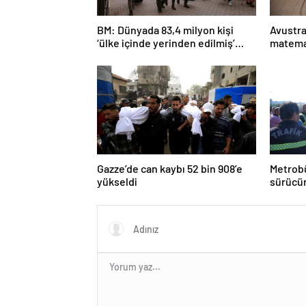
BM: Dünyada 83,4 milyon kişi
Avustra
‘ülke içinde yerinden edilmiş’
matema
olarak yaşıyor
Gazze’de can kaybı 52 bin 908’e
Metrobü
yükseldi
sürücün