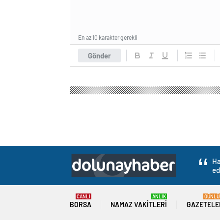
En az 10 karakter gerekli
Gönder
Ha
ed
CANLI
ANLIK
GÜNLÜ
BORSA
NAMAZ VAKITLERI
GAZETELE