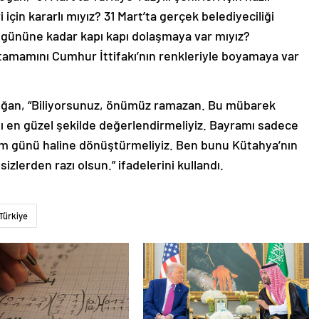
i için kararlı mıyız? 31 Mart’ta gerçek belediyeciliği
 gününe kadar kapı kapı dolaşmaya var mıyız?
n tamamını Cumhur İttifakı’nın renkleriyle boyamaya var
rdoğan, “Biliyorsunuz, önümüz ramazan. Bu mübarek
ı en güzel şekilde değerlendirmeliyiz. Bayramı sadece
ram günü haline dönüştürmeliyiz. Ben bunu Kütahya’nın
zlerden razı olsun.” ifadelerini kullandı.
Türkiye