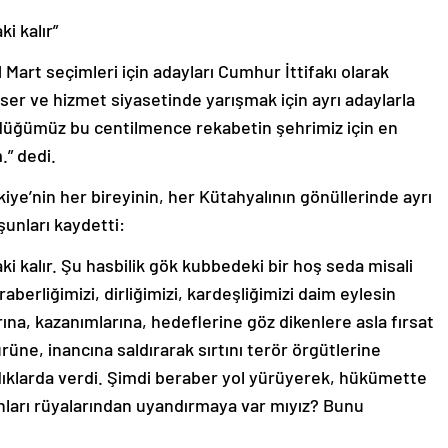
i kalır”
art seçimleri için adayları Cumhur İttifakı olarak
Eser ve hizmet siyasetinde yarışmak için ayrı adaylarla
rdüğümüz bu centilmence rekabetin şehrimiz için en
.” dedi.
ye’nin her bireyinin, her Kütahyalının gönüllerinde ayrı
şunları kaydetti:
 kalır. Şu hasbilik gök kubbedeki bir hoş seda misali
aberliğimizi, dirliğimizi, kardeşliğimizi daim eylesin
ına, kazanımlarına, hedeflerine göz dikenlere asla fırsat
rüne, inancına saldırarak sırtını terör örgütlerine
dıklarda verdi. Şimdi beraber yol yürüyerek, hükümette
anları rüyalarından uyandırmaya var mıyız? Bunu