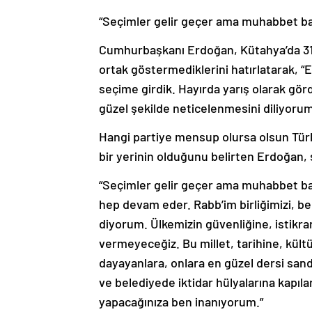
“Seçimler gelir geçer ama muhabbet bak
Cumhurbaşkanı Erdoğan, Kütahya’da 31 M
ortak göstermediklerini hatırlatarak, “
seçime girdik. Hayırda yarış olarak gö
güzel şekilde neticelenmesini diliyorum
Hangi partiye mensup olursa olsun Türki
bir yerinin olduğunu belirten Erdoğan, 
“Seçimler gelir geçer ama muhabbet baki
hep devam eder. Rabb’im birliğimizi, ber
diyorum. Ülkemizin güvenliğine, istikrar
vermeyeceğiz. Bu millet, tarihine, kültü
dayayanlara, onlara en güzel dersi san
ve belediyede iktidar hülyalarına kapıl
yapacağınıza ben inanıyorum.”