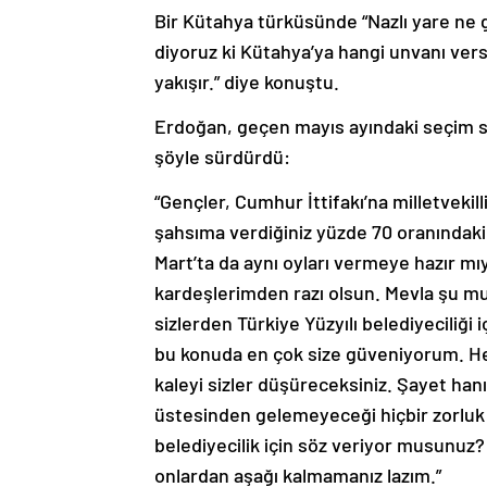
Bir Kütahya türküsünde “Nazlı yare ne 
diyoruz ki Kütahya’ya hangi unvanı ver
yakışır.” diye konuştu.
Erdoğan, geçen mayıs ayındaki seçim so
şöyle sürdürdü:
“Gençler, Cumhur İttifakı’na milletveki
şahsıma verdiğiniz yüzde 70 oranındaki
Mart’ta da aynı oyları vermeye hazır mı
kardeşlerimden razı olsun. Mevla şu m
sizlerden Türkiye Yüzyılı belediyeciliği 
bu konuda en çok size güveniyorum. Her
kaleyi sizler düşüreceksiniz. Şayet hanım
üstesinden gelemeyeceği hiçbir zorlu
belediyecilik için söz veriyor musunuz?
onlardan aşağı kalmamanız lazım.”