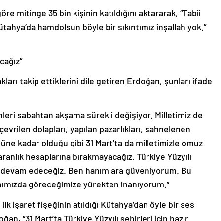
e mitinge 35 bin kişinin katıldığını aktararak, “Tabii
tahya’da hamdolsun böyle bir sıkıntımız inşallah yok.”
cağız”
fakları takip ettiklerini dile getiren Erdoğan, şunları ifade
imleri sabahtan akşama sürekli değişiyor. Milletimiz de
çevrilen dolapları, yapılan pazarlıkları, sahnelenen
güne kadar olduğu gibi 31 Mart’ta da milletimizle omuz
karanlık hesaplarına bırakmayacağız. Türkiye Yüzyılı
a devam edeceğiz. Ben hanımlara güveniyorum. Bu
anımızda göreceğimize yürekten inanıyorum.”
ilk işaret fişeğinin atıldığı Kütahya’dan öyle bir ses
an, “31 Mart’ta Türkiye Yüzyılı şehirleri için hazır