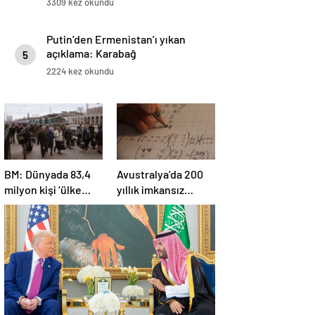
3309 kez okundu
Putin’den Ermenistan’ı yıkan
açıklama: Karabağ
5
Azerbaycan’ın ayrılmaz bir
2224 kez okundu
parçasıdır!
BM: Dünyada 83,4
Avustralya’da 200
milyon kişi ‘ülke
yıllık imkansız
içinde yerinden
matematik
edilmiş’ olarak
problemi çözüldü
yaşıyor