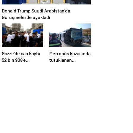
Donald Trump Suudi Arabistan’da:
Görüşmelerde uyukladı
Gazze’de can kaybı
Metrobüs kazasında
52 bin 908’e
tutuklanan
yükseldi
sürücünün
ifadesine ulaşıldı