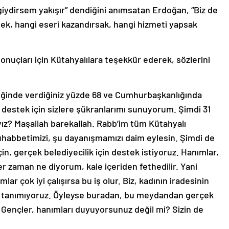
giydirsem yakışır” dendiğini anımsatan Erdoğan, “Biz de
sek, hangi eseri kazandırsak, hangi hizmeti yapsak
nuçları için Kütahyalılara teşekkür ederek, sözlerini
lliğinde verdiğiniz yüzde 68 ve Cumhurbaşkanlığında
 destek için sizlere şükranlarımı sunuyorum. Şimdi 31
yız? Maşallah barekallah. Rabb’im tüm Kütahyalı
uhabbetimizi, şu dayanışmamızı daim eylesin. Şimdi de
için, gerçek belediyecilik için destek istiyoruz. Hanımlar,
 zaman ne diyorum, kale içeriden fethedilir. Yani
lar çok iyi çalışırsa bu iş olur. Biz, kadının iradesinin
k tanımıyoruz. Öyleyse buradan, bu meydandan gerçek
 Gençler, hanımları duyuyorsunuz değil mi? Sizin de