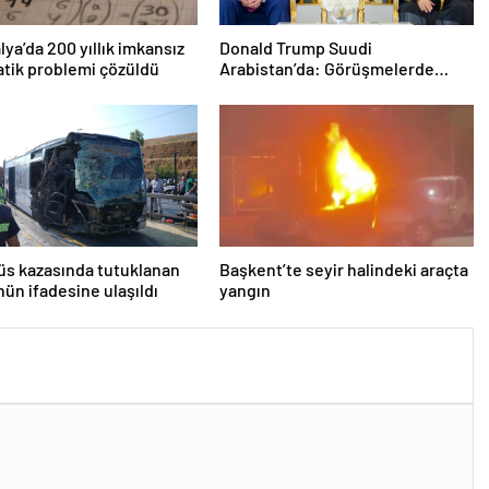
lya’da 200 yıllık imkansız
Donald Trump Suudi
tik problemi çözüldü
Arabistan’da: Görüşmelerde
uyukladı
s kazasında tutuklanan
Başkent’te seyir halindeki araçta
ün ifadesine ulaşıldı
yangın