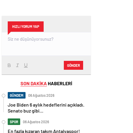
HIZLI YORUM YAP
GÖNDER
SON DAKİKA
HABERLERİ
GÜNDEM
06 Ağustos 2026
Joe Biden 6 aylık hedeflerini açıkladı.
Senato buz gibi…
SPOR
06 Ağustos 2026
En fazla kızaran takım Antalyaspor!