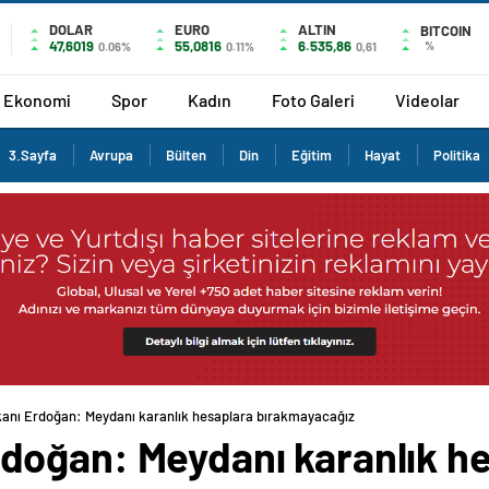
DOLAR
EURO
ALTIN
BITCOIN
47,6019
55,0816
6.535,86
%
0.06%
0.11%
0,61
Ekonomi
Spor
Kadın
Foto Galeri
Videolar
3.Sayfa
Avrupa
Bülten
Din
Eğitim
Hayat
Politika
nı Erdoğan: Meydanı karanlık hesaplara bırakmayacağız
oğan: Meydanı karanlık h