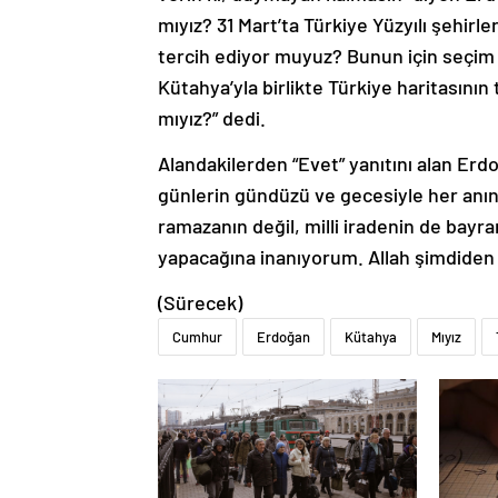
mıyız? 31 Mart’ta Türkiye Yüzyılı şehirler
tercih ediyor muyuz? Bunun için seçim
Kütahya’yla birlikte Türkiye haritasını
mıyız?” dedi.
Alandakilerden “Evet” yanıtını alan E
günlerin gündüzü ve gecesiyle her anın
ramazanın değil, milli iradenin de bay
yapacağına inanıyorum. Allah şimdiden si
(Sürecek)
Cumhur
Erdoğan
Kütahya
Mıyız