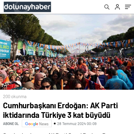
200 okunma
Cumhurbaşkanı Erdoğan: AK Parti
iktidarında Türkiye 3 kat büyüdü
28 Temmuz 2024 00:09
ABONE OL
News