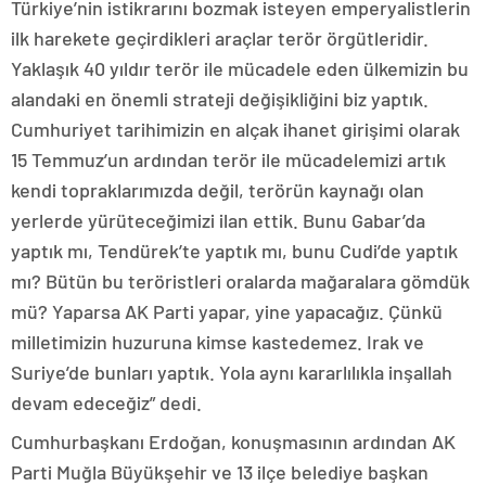
Türkiye’nin istikrarını bozmak isteyen emperyalistlerin
ilk harekete geçirdikleri araçlar terör örgütleridir.
Yaklaşık 40 yıldır terör ile mücadele eden ülkemizin bu
alandaki en önemli strateji değişikliğini biz yaptık.
Cumhuriyet tarihimizin en alçak ihanet girişimi olarak
15 Temmuz’un ardından terör ile mücadelemizi artık
kendi topraklarımızda değil, terörün kaynağı olan
yerlerde yürüteceğimizi ilan ettik. Bunu Gabar’da
yaptık mı, Tendürek’te yaptık mı, bunu Cudi’de yaptık
mı? Bütün bu teröristleri oralarda mağaralara gömdük
mü? Yaparsa AK Parti yapar, yine yapacağız. Çünkü
milletimizin huzuruna kimse kastedemez. Irak ve
Suriye’de bunları yaptık. Yola aynı kararlılıkla inşallah
devam edeceğiz” dedi.
Cumhurbaşkanı Erdoğan, konuşmasının ardından AK
Parti Muğla Büyükşehir ve 13 ilçe belediye başkan