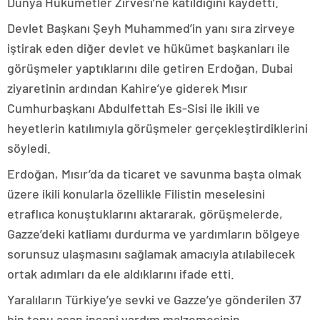
Dünya Hükümetler Zirvesi’ne katıldığını kaydetti.
Devlet Başkanı Şeyh Muhammed’in yanı sıra zirveye
iştirak eden diğer devlet ve hükümet başkanları ile
görüşmeler yaptıklarını dile getiren Erdoğan, Dubai
ziyaretinin ardından Kahire’ye giderek Mısır
Cumhurbaşkanı Abdulfettah Es-Sisi ile ikili ve
heyetlerin katılımıyla görüşmeler gerçekleştirdiklerini
söyledi.
Erdoğan, Mısır’da da ticaret ve savunma başta olmak
üzere ikili konularla özellikle Filistin meselesini
etraflıca konuştuklarını aktararak, görüşmelerde,
Gazze’deki katliamı durdurma ve yardımların bölgeye
sorunsuz ulaşmasını sağlamak amacıyla atılabilecek
ortak adımları da ele aldıklarını ifade etti.
Yaralıların Türkiye’ye sevki ve Gazze’ye gönderilen 37
bin tonu aşan insani yardım malzemesinin