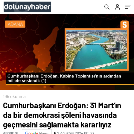
sağlamakta kararlıyız
195 okunma
Cumhurbaşkanı Erdoğan: 31 Mart’ın
da bir demokrasi şöleni havasında
geçmesini sağlamakta kararlıyız
2 Ağustos 2024 00:33
ABONE OL
News