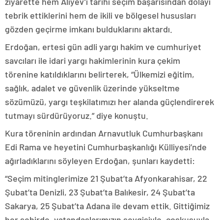
ziyarette hem Aliyev’i tarihi seçim başarısından dolayı
tebrik ettiklerini hem de ikili ve bölgesel hususları
gözden geçirme imkanı bulduklarını aktardı.
Erdoğan, ertesi gün adli yargı hakim ve cumhuriyet
savcıları ile idari yargı hakimlerinin kura çekim
törenine katıldıklarını belirterek, “Ülkemizi eğitim,
sağlık, adalet ve güvenlik üzerinde yükseltme
sözümüzü, yargı teşkilatımızı her alanda güçlendirerek
tutmayı sürdürüyoruz.” diye konuştu.
Kura töreninin ardından Arnavutluk Cumhurbaşkanı
Edi Rama ve heyetini Cumhurbaşkanlığı Külliyesi’nde
ağırladıklarını söyleyen Erdoğan, şunları kaydetti:
“Seçim mitinglerimize 21 Şubat’ta Afyonkarahisar, 22
Şubat’ta Denizli, 23 Şubat’ta Balıkesir, 24 Şubat’ta
Sakarya, 25 Şubat’ta Adana ile devam ettik. Gittiğimiz
her şehirde, vatandaşlarımızın sevgisiyle, coşkusuyla,