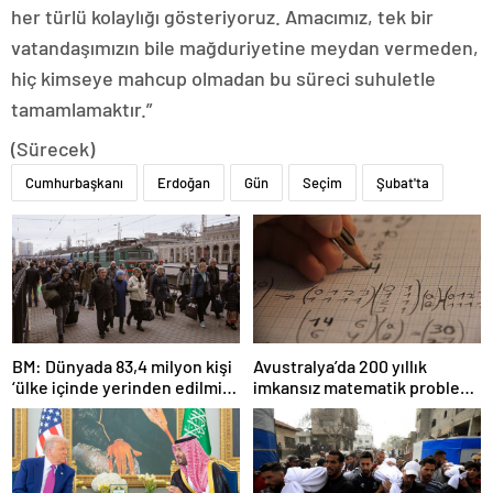
her türlü kolaylığı gösteriyoruz. Amacımız, tek bir
vatandaşımızın bile mağduriyetine meydan vermeden,
hiç kimseye mahcup olmadan bu süreci suhuletle
tamamlamaktır.”
(Sürecek)
Cumhurbaşkanı
Erdoğan
Gün
Seçim
Şubat'ta
BM: Dünyada 83,4 milyon kişi
Avustralya’da 200 yıllık
‘ülke içinde yerinden edilmiş’
imkansız matematik problemi
olarak yaşıyor
çözüldü