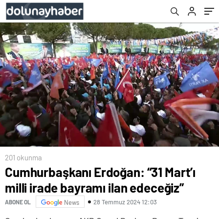
201 okunma
Cumhurbaşkanı Erdoğan: “31 Mart’ı
milli irade bayramı ilan edeceğiz”
28 Temmuz 2024 12:03
ABONE OL
News