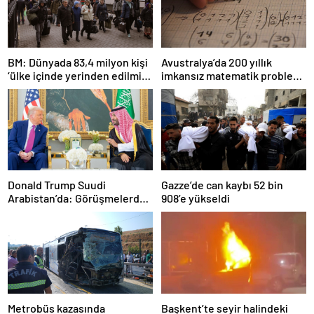
BM: Dünyada 83,4 milyon kişi
Avustralya’da 200 yıllık
‘ülke içinde yerinden edilmiş’
imkansız matematik problemi
olarak yaşıyor
çözüldü
Donald Trump Suudi
Gazze’de can kaybı 52 bin
Arabistan’da: Görüşmelerde
908’e yükseldi
uyukladı
Metrobüs kazasında
Başkent’te seyir halindeki