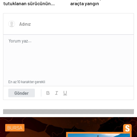
tutuklanan sürücünün
araçta yangın
ifadesine ulaşıldı
En az 10 karakter gerekli
Gönder