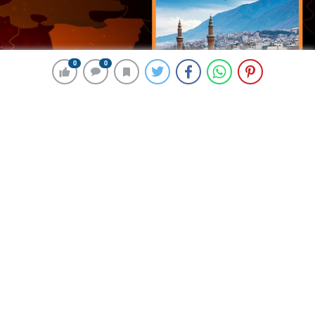
0
0
0
0
195 okunma
Nuri Paşa’nın vefatının 75. yılı anma
programı düzenlendi
28 Temmuz 2024 12:00
ABONE OL
News
Azerbaycan’ın başkenti Bakü’de, 1918’de Kafkas İslam
Ordusu’nun başına geçerek Bakü’yü kurtaran,
Cumhuriyet döneminde ise kurduğu fabrikalarla Türk
savunma sanayisinin öncüleri arasında yer alan Nuri