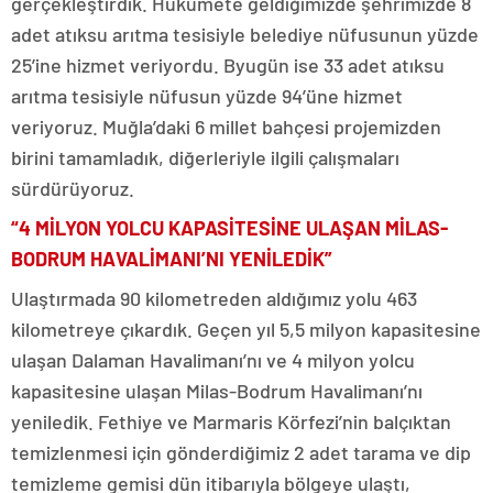
gerçekleştirdik. Hükümete geldiğimizde şehrimizde 8
adet atıksu arıtma tesisiyle belediye nüfusunun yüzde
25’ine hizmet veriyordu. Byugün ise 33 adet atıksu
arıtma tesisiyle nüfusun yüzde 94’üne hizmet
veriyoruz. Muğla’daki 6 millet bahçesi projemizden
birini tamamladık, diğerleriyle ilgili çalışmaları
sürdürüyoruz.
“4 MİLYON YOLCU KAPASİTESİNE ULAŞAN MİLAS-
BODRUM HAVALİMANI’NI YENİLEDİK”
Ulaştırmada 90 kilometreden aldığımız yolu 463
kilometreye çıkardık. Geçen yıl 5,5 milyon kapasitesine
ulaşan Dalaman Havalimanı’nı ve 4 milyon yolcu
kapasitesine ulaşan Milas-Bodrum Havalimanı’nı
yeniledik. Fethiye ve Marmaris Körfezi’nin balçıktan
temizlenmesi için gönderdiğimiz 2 adet tarama ve dip
temizleme gemisi dün itibarıyla bölgeye ulaştı,