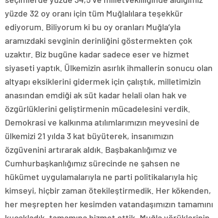
yüzde 32 oy oranı için tüm Muğlalılara teşekkür
ediyorum. Biliyorum ki bu oy oranları Muğla’yla
aramızdaki sevginin derinliğini göstermekten çok
uzaktır. Biz bugüne kadar sadece eser ve hizmet
siyaseti yaptık. Ülkemizin asırlık ihmallerin sonucu olan
altyapı eksiklerini gidermek için çalıştık, milletimizin
anasından emdiği ak süt kadar helali olan hak ve
özgürlüklerini geliştirmenin mücadelesini verdik.
Demokrasi ve kalkınma atılımlarımızın meyvesini de
ülkemizi 21 yılda 3 kat büyüterek, insanımızın
özgüvenini artırarak aldık. Başbakanlığımız ve
Cumhurbaşkanlığımız sürecinde ne şahsen ne
hükümet uygulamalarıyla ne parti politikalarıyla hiç
kimseyi, hiçbir zaman ötekileştirmedik. Her kökenden,
her meşrepten her kesimden vatandaşımızın tamamını
kucakladık, tamamına hizmet ettik. Muğla yörüklerinin