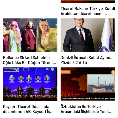
Ticaret Bakanı: Türkiye-Suudi
Arabistan ticaret hacmi
artacak
Reliance Şirketi Sahibinin
Denizli İhracatı Şubat Ayında
Oğlu Lüks Bir Düğün Töreni
Yüzde 6,2 Arttı
Düzenledi
Kayseri Ticaret Odası’nda
Özbekistan ile Türkiye
düzenlenen AB-Kayseri İş
Arasındaki İlişkilerde Yeni
Forumu’nda yeşil dönüşüm
Dönem