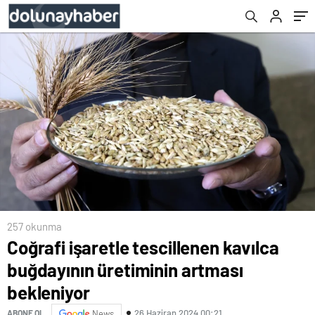
257 okunma
Coğrafi işaretle tescillenen kavılca
buğdayının üretiminin artması
bekleniyor
26 Haziran 2024 00:21
ABONE OL
News