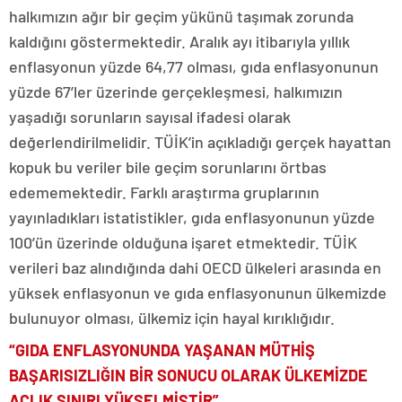
halkımızın ağır bir geçim yükünü taşımak zorunda
kaldığını göstermektedir. Aralık ayı itibarıyla yıllık
enflasyonun yüzde 64,77 olması, gıda enflasyonunun
yüzde 67’ler üzerinde gerçekleşmesi, halkımızın
yaşadığı sorunların sayısal ifadesi olarak
değerlendirilmelidir. TÜİK’in açıkladığı gerçek hayattan
kopuk bu veriler bile geçim sorunlarını örtbas
edememektedir. Farklı araştırma gruplarının
yayınladıkları istatistikler, gıda enflasyonunun yüzde
100’ün üzerinde olduğuna işaret etmektedir. TÜİK
verileri baz alındığında dahi OECD ülkeleri arasında en
yüksek enflasyonun ve gıda enflasyonunun ülkemizde
bulunuyor olması, ülkemiz için hayal kırıklığıdır.
“GIDA ENFLASYONUNDA YAŞANAN MÜTHİŞ
BAŞARISIZLIĞIN BİR SONUCU OLARAK ÜLKEMİZDE
AÇLIK SINIRI YÜKSELMİŞTİR”