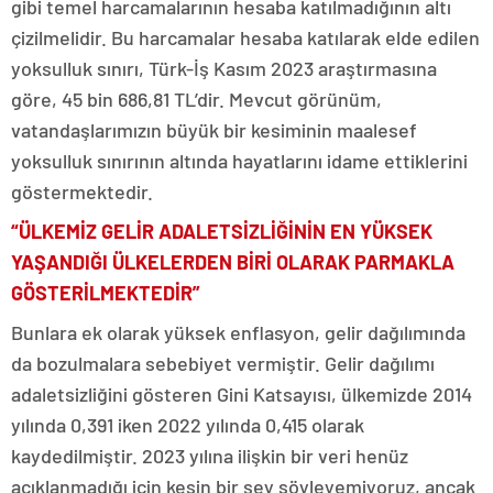
gibi temel harcamalarının hesaba katılmadığının altı
çizilmelidir. Bu harcamalar hesaba katılarak elde edilen
yoksulluk sınırı, Türk-İş Kasım 2023 araştırmasına
göre, 45 bin 686,81 TL’dir. Mevcut görünüm,
vatandaşlarımızın büyük bir kesiminin maalesef
yoksulluk sınırının altında hayatlarını idame ettiklerini
göstermektedir.
“ÜLKEMİZ GELİR ADALETSİZLİĞİNİN EN YÜKSEK
YAŞANDIĞI ÜLKELERDEN BİRİ OLARAK PARMAKLA
GÖSTERİLMEKTEDİR”
Bunlara ek olarak yüksek enflasyon, gelir dağılımında
da bozulmalara sebebiyet vermiştir. Gelir dağılımı
adaletsizliğini gösteren Gini Katsayısı, ülkemizde 2014
yılında 0,391 iken 2022 yılında 0,415 olarak
kaydedilmiştir. 2023 yılına ilişkin bir veri henüz
açıklanmadığı için kesin bir şey söyleyemiyoruz, ancak