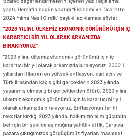
ticaret değerlendirmelerini içeren yazılı açıklama
yaptı. Demir’in bugün yaptığı “Ekonomi ve Ticarette
2024 Yılına Nasıl Girdik” başlıklı açıklaması şöyle:
“2023 YILINI, ÜLKEMİZ EKONOMİK GÖRÜNÜMÜ İÇİN İÇ
KARARTICI BİR YIL OLARAK ARKAMIZDA
BIRAKIYORUZ”
“2023 yılını, ülkemiz ekonomik görünümü için iç
karartıcı bir yıl olarak arkamızda bırakıyoruz. 2000’li
yıllardan itibaren en yüksek enflasyon, cari açık ve
Türk lirasından kaçış gibi gerçeklerin 2023 yılında
yaşanmış olması gibi gerçeklerden ötürü, 2023 yılını
ülkemiz ekonomik görünümü için iç karartıcı bir yıl
olarak arkamızda bırakıyoruz. Enflasyonun tarihi
rekorlar kırdığı 2023 yılında, halkımızın alım gücünün
belirgin bir şekilde aşındığına şahitlik ettik. Çarşıya
pazara çıktığımızda gördüğümüz fiyatlar, maalesef