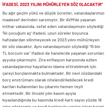
İFADESİ, 2023 YILINI MÜHÜRLEYEN SÖZ OLACAKTIR”
Bu ağır geçim yükü ve düşük ücretler, vatandaşlarımızı
maalesef derinden sarsmıştır. Bir AVM’de yaşanan
intihar vakasında, vefat eden vatandaşımızın söylediği
‘İki çocuğum aç’ ifadesi, uzun süreler boyunca
hafızalardan silinmeyecek ve 2023 yılını mühürleyen
bir söz olacaktır. Aynı vatandaşımızın söylediği ’15 bin
TL borcum var’ ifadesi de hanelerde yaşanan sorunları
ayyuka çıkarmıştır. Zira enflasyon karşısında ezilen
vatandaşlarımız hayatlarını idame ettirebilmek için
çareyi borçlanmakta bulmaktadır. Bir nevi cüzdandaki
borç enstrümanı olarak nitelendirilebilecek kredi
kartları kullanımları bu çıkarımı hemen teyit
etmektedir. Bir önceki yılın kasım ayıyla
kıyaslandığında bu kasımda kredi kartı sayısı yüzde 18
artış göstermiş ve kredi kartlarıyla yapılan işlem hacmi