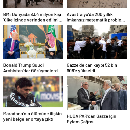
BM: Dünyada 83,4 milyon kişi
Avustralya’da 200 yıllık
‘ülke içinde yerinden edilmiş’
imkansız matematik problemi
olarak yaşıyor
çözüldü
Donald Trump Suudi
Gazze’de can kaybı 52 bin
Arabistan’da: Görüşmelerde
908’e yükseldi
uyukladı
Maradona’nın ölümüne ilişkin
HÜDA PAR’dan Gazze İçin
yeni belgeler ortaya çıktı
Eylem Çağrısı