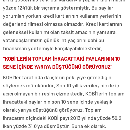
yüzde 124’lük bir sıçrama göstermiştir. Bu sayılar
yorumlanıyorken kredi kartlarının kullanım yerlerinin
değerlendirilmesi olmazsa olmazdır. Kredi kartlarının
geleneksel kullanımı olan taksit amacının yanı sıra,
vatandaşlarımızın günlük ihtiyaçlarını dahi bu
finansman yöntemiyle karşılayabilmektedir.
“KOBİ’LERİN TOPLAM İHRACATTAKİ PAYLARININ 10
SENE İÇİNDE YARIYA DÜŞTÜĞÜNÜ GÖRÜYORUZ”
KOBİ’ler tarafında da işlerin pek iyiye gitmediğini
söylemek mümkündür. Son 10 yıllık veriler, hiç de iç
açıcı olmayan bir resim çizmektedir. KOBİ’lerin toplam
ihracattaki paylarının son 10 sene içinde yaklaşık
olarak yarıya düştüğünü görüyoruz. Toplam
ihracatımız içindeki KOBİ payı 2013 yılında yüzde 59,2
iken yüzde 31,6’ya düşmüştür. Buna ek olarak,