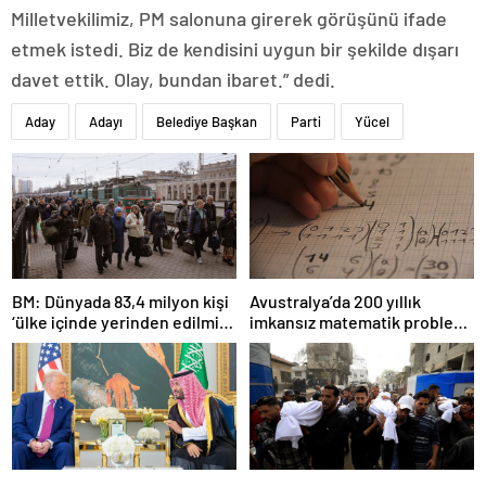
Milletvekilimiz, PM salonuna girerek görüşünü ifade
etmek istedi. Biz de kendisini uygun bir şekilde dışarı
davet ettik. Olay, bundan ibaret.” dedi.
Aday
Adayı
Belediye Başkan
Parti
Yücel
BM: Dünyada 83,4 milyon kişi
Avustralya’da 200 yıllık
‘ülke içinde yerinden edilmiş’
imkansız matematik problemi
olarak yaşıyor
çözüldü