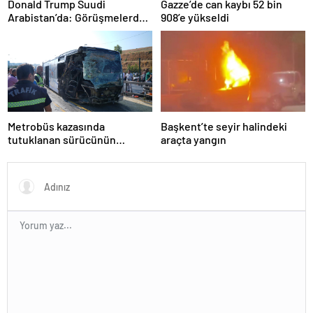
Donald Trump Suudi
Gazze’de can kaybı 52 bin
Arabistan’da: Görüşmelerde
908’e yükseldi
uyukladı
Metrobüs kazasında
Başkent’te seyir halindeki
tutuklanan sürücünün
araçta yangın
ifadesine ulaşıldı