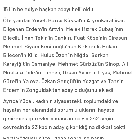
15 ilin belediye başkan adayı belli oldu
Öte yandan Yücel, Burcu Köksal’ın Afyonkarahisar,
Bilgehan Erdem’in Artvin, Melek Mızrak Subaşı’nın
Bilecik, İlhan Tekin’in Çankırı, Fuat Köse’nin Giresun,
Mehmet Siyam Kesimoğlu’nun Kırklareli, Hakan
Bilecen’in Kilis, Hulus Özen’in Niğde, Serkan
Karayiğit’in Osmaniye, Mehmet Gürbüz’ün Sinop, Ali
Mustafa Çelik’in Tunceli, Özkan Yalım’ın Uşak, Mehmet
Gürel’in Yalova, Özkan Şengül’ün Yozgat ve Tahsin
Erdem’in Zonguldak’tan aday olduğunu ekledi.
Ayrıca Yücel, kadının siyasetteki, toplumdaki ve
hayatın her alanındaki sorumluluklarını hayata
geçirecek görevler alması amacıyla 242 seçim
çevresinde 23 kadın aday çıkarıldığına dikkati çekti.
Parti Sözcüsü Yücel, daha sonra ise basın