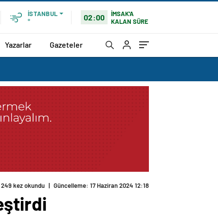
İMSAK'A
İSTANBUL
02:00
KALAN SÜRE
°
Yazarlar
Gazeteler
249 kez okundu
|
Güncelleme: 17 Haziran 2024 12:18
eştirdi