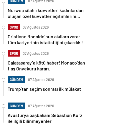
GÜNDEM
07 Ağustos 2026
Norweç silahlı kuvvetleri kadınlardan
oluşan özel kuvvetler eğitimlerini
başlattı.
SPOR
07 Ağustos 2026
Cristiano Ronaldo’nun akıllara zarar
tüm kariyerinin istatistiğini çıkardık !
SPOR
07 Ağustos 2026
Galatasaray’a kötü haber! Monaco’dan
flaş Onyekuru kararı.
GÜNDEM
07 Ağustos 2026
Trump’tan seçim sonrası ilk mülakat
GÜNDEM
07 Ağustos 2026
Avusturya başbakanı Sebastian Kurz
ile ilgili bilinmeyenler