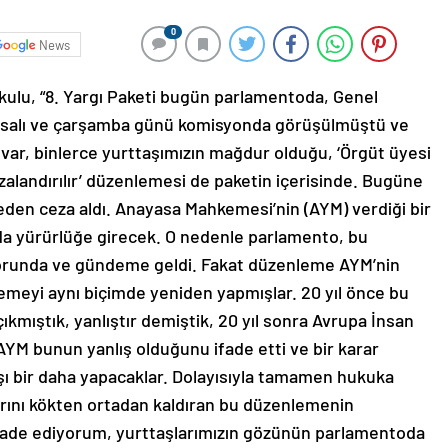
0
News
ıkulu, “8. Yargı Paketi bugün parlamentoda, Genel
a salı ve çarşamba günü komisyonda görüşülmüştü ve
 var, binlerce yurttaşımızın mağdur olduğu, ‘Örgüt üyesi
alandırılır’ düzenlemesi de paketin içerisinde. Bugüne
den ceza aldı. Anayasa Mahkemesi’nin (AYM) verdiği bir
an’da yürürlüğe girecek. O nedenle parlamento, bu
orunda ve gündeme geldi. Fakat düzenleme AYM’nin
lemeyi aynı biçimde yeniden yapmışlar. 20 yıl önce bu
ıkmıştık, yanlıştır demiştik, 20 yıl sonra Avrupa İnsan
YM bunun yanlış olduğunu ifade etti ve bir karar
ışı bir daha yapacaklar. Dolayısıyla tamamen hukuka
larını kökten ortadan kaldıran bu düzenlemenin
fade ediyorum, yurttaşlarımızın gözünün parlamentoda