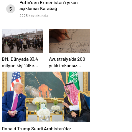
Putin’den Ermenistan’ı yıkan
açıklama: Karabağ
5
Azerbaycan’ın ayrılmaz bir
2225 kez okundu
parçasıdır!
BM: Dünyada 83,4
Avustralya’da 200
milyon kişi ‘ülke
yıllık imkansız
içinde yerinden
matematik
edilmiş’ olarak
problemi çözüldü
yaşıyor
Donald Trump Suudi Arabistan’da: