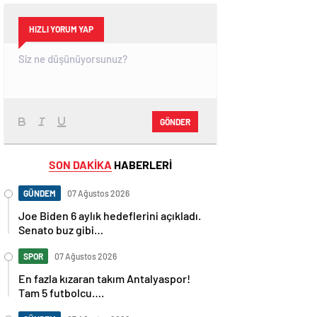
HIZLI YORUM YAP
GÖNDER
SON DAKİKA
HABERLERİ
GÜNDEM
07 Ağustos 2026
Joe Biden 6 aylık hedeflerini açıkladı.
Senato buz gibi…
SPOR
07 Ağustos 2026
En fazla kızaran takım Antalyaspor!
Tam 5 futbolcu….