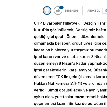
0
BEĞENDİM
ABONE OL
CHP Diyarbakır Milletvekili Sezgin Tanr
Kurul’da görüşülecek. Geçtiğimiz haft
geldiği gibi geçti. Önemli düzenlemeler
olmamakla beraber, örgüt üyesi gibi cez
kadar on binlerce yurttaşımız bu madde
iptal kararı var ve o iptal kararı 8 Nis
düzenlemeyi 8 Nisan’a kadar yapmak z
iptal gerekçelerini karşılamıyor. Düzen
düzenleme TCK ile geldiği zaman karşı ç
Hakları Mahkemesi (AİHM) ve ardından A
verildi. Şimdi görüşülecek ve aynı yanl
aykırı olan, yurttaşlarımızın temel hak
geçmemesi lazım. Bir kez de buradan i