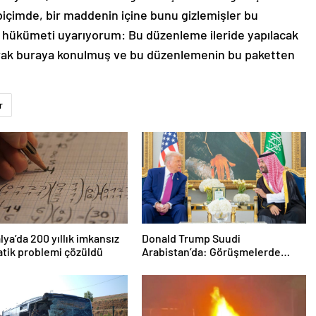
 biçimde, bir maddenin içine bunu gizlemişler bu
 hükümeti uyarıyorum: Bu düzenleme ileride yapılacak
rak buraya konulmuş ve bu düzenlemenin bu paketten
r
lya’da 200 yıllık imkansız
Donald Trump Suudi
tik problemi çözüldü
Arabistan’da: Görüşmelerde
uyukladı