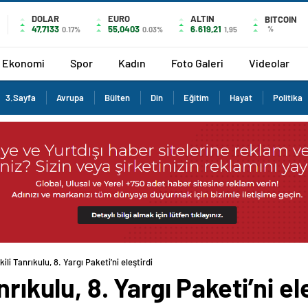
DOLAR
EURO
ALTIN
BITCOIN
47,7133
55,0403
6.619,21
%
0.17%
0.03%
1,95
Ekonomi
Spor
Kadın
Foto Galeri
Videolar
3.Sayfa
Avrupa
Bülten
Din
Eğitim
Hayat
Politika
ili Tanrıkulu, 8. Yargı Paketi’ni eleştirdi
rıkulu, 8. Yargı Paketi’ni el