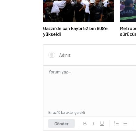
Gazze’de can kaybı 52 bin 908’e
Metrobü
yükseldi
sürücün
En az 10 karakter gerekli
Gönder