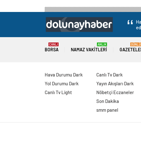
Ha
ed
CANLI
ANLIK
GÜNLÜ
BORSA
NAMAZ VAKITLERI
GAZETELE
Hava Durumu Dark
Canlı Tv Dark
Yol Durumu Dark
Yayın Akışları Dark
Canlı Tv Light
Nöbetçi Eczaneler
Son Dakika
smm panel