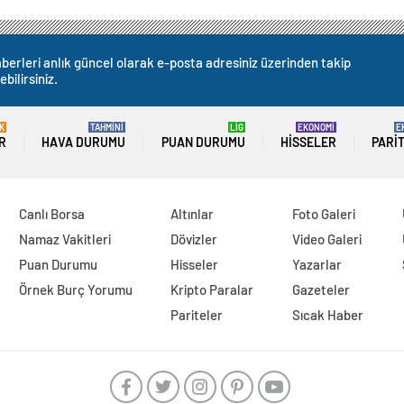
berleri anlık güncel olarak e-posta adresiniz üzerinden takip
ebilirsiniz.
K
TAHMİNİ
LİG
EKONOMİ
E
R
HAVA DURUMU
PUAN DURUMU
HISSELER
PARI
Canlı Borsa
Altınlar
Foto Galeri
Namaz Vakitleri
Dövizler
Video Galeri
Puan Durumu
Hisseler
Yazarlar
Örnek Burç Yorumu
Kripto Paralar
Gazeteler
Pariteler
Sıcak Haber