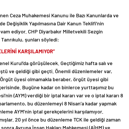
ilinen Ceza Muhakemesi Kanunu ile Bazı Kanunlarda ve
Değişiklik Yapılmasına Dair Kanun Teklifi’nin
am ediyor. CHP Diyarbakır Milletvekili Sezgin
 Tanrıkulu, şunları söyledi:
LERİNİ KARŞILAMIYOR”
nel Kurul’da görüşülecek. Geçtiğimiz hafta salı ve
 ve geldiği gibi geçti. Önemli düzenlemeler var,
‘Örgüt üyesi olmamakla beraber, örgüt üyesi gibi
içerisinde. Bugüne kadar on binlerce yurttaşımız bu
n (AYM) verdiği bir iptal kararı var ve o iptal kararı 8
 parlamento, bu düzenlemeyi 8 Nisan’a kadar yapmak
eme AYM’nin iptal gerekçelerini karşılamıyor.
ışlar. 20 yıl önce bu düzenleme TCK ile geldiği zaman
 yıl sonra Avrupa İnsan Hakları Mahkemesi (AİHM) ve