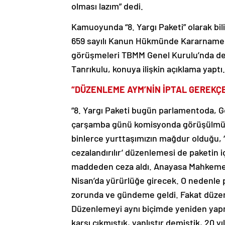
olması lazım” dedi.
Kamuoyunda “8. Yargı Paketi” olarak b
659 sayılı Kanun Hükmünde Kararnamede 
görüşmeleri TBMM Genel Kurulu’nda dev
Tanrıkulu, konuya ilişkin açıklama yaptı.
“DÜZENLEME AYM’NİN İPTAL GEREKÇE
“8. Yargı Paketi bugün parlamentoda, Ge
çarşamba günü komisyonda görüşülmüştü
binlerce yurttaşımızın mağdur olduğu, 
cezalandırılır’ düzenlemesi de paketin 
maddeden ceza aldı. Anayasa Mahkemesi’ni
Nisan’da yürürlüğe girecek. O nedenle
zorunda ve gündeme geldi. Fakat düzenl
Düzenlemeyi aynı biçimde yeniden yapm
karşı çıkmıştık, yanlıştır demiştik, 20