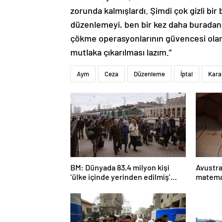
zorunda kalmışlardı. Şimdi çok gizli bir
düzenlemeyi, ben bir kez daha buradan
çökme operasyonlarının güvencesi ola
mutlaka çıkarılması lazım.”
Aym
Ceza
Düzenleme
İptal
Kara
BM: Dünyada 83,4 milyon kişi
Avustra
‘ülke içinde yerinden edilmiş’
matema
olarak yaşıyor