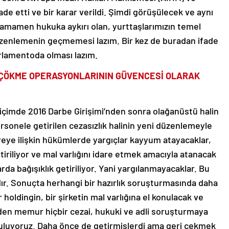
e etti ve bir karar verildi. Şimdi görüşülecek ve aynı
a tamamen hukuka aykırı olan, yurttaşlarımızın temel
düzenlemenin geçmemesi lazım. Bir kez de buradan ifade
rlamentoda olması lazım.
 ÇÖKME OPERASYONLARININ GÜVENCESİ OLARAK
 biçimde 2016 Darbe Girişimi’nden sonra olağanüstü halin
personele getirilen cezasızlık halinin yeni düzenlemeyle
eye ilişkin hükümlerde yargıçlar kayyum atayacaklar,
riliyor ve mal varlığını idare etmek amacıyla atanacak
rda bağışıklık getiriliyor. Yani yargılanmayacaklar. Bu
. Sonuçta herhangi bir hazırlık soruşturmasında daha
holdingin, bir şirketin mal varlığına el konulacak ve
den memur hiçbir cezai, hukuki ve adli soruşturmaya
uluyoruz. Daha önce de getirmişlerdi ama geri çekmek