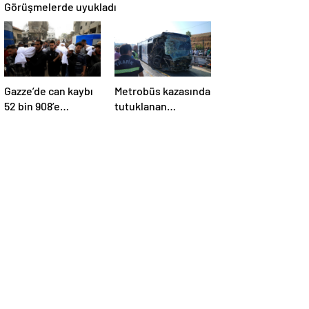
Görüşmelerde uyukladı
Gazze’de can kaybı
Metrobüs kazasında
52 bin 908’e
tutuklanan
yükseldi
sürücünün
ifadesine ulaşıldı