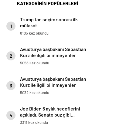
KATEGORİNİN POPÜLERLERİ
Trump’tan seçim sonrası ilk
mülakat
1
8105 kez okundu
Avusturya başbakanı Sebastian
Kurz ile ilgili bilinmeyenler
2
5058 kez okundu
Avusturya başbakanı Sebastian
Kurz ile ilgili bilinmeyenler
3
5032 kez okundu
Joe Biden 6 aylık hedeflerini
açıkladı. Senato buz gibi…
4
3311 kez okundu