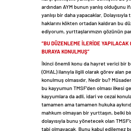
ardından AYM bunun yanlış olduğunu ifad
yanlışı bir daha yapacaklar. Dolayısıyl
haklarını kökten ortadan kaldıran bu 
ediyorum, yurttaşlarımızın gözünün pa
“BU DÜZENLEME İLERİDE YAPILACAK
BURAYA KONULMUŞ”
İkinci önemli konu da hayret verici bir
(OHAL) ilanıyla ilgili olarak görev alan 
konulmuş olmasıdır. Nedir bu? Müsader
bu kayyumun TMSF’den olması ilkesi geti
kayyumlara da adli, idari ve cezai konula
tamamen ama tamamen hukuka aykırıdır
mahkum olmayan bir yurttaşın, belki bir 
dolayısıyla bunu yönetecek olan TMSF’
tabi olmayacak. Bunu kabul edilemez b