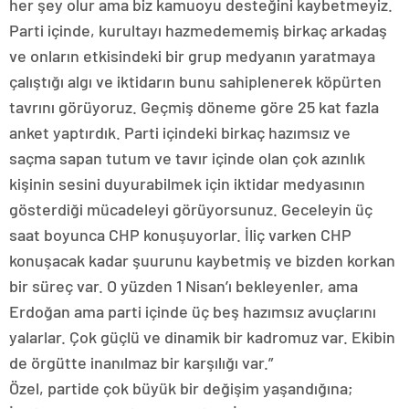
her şey olur ama biz kamuoyu desteğini kaybetmeyiz.
Parti içinde, kurultayı hazmedememiş birkaç arkadaş
ve onların etkisindeki bir grup medyanın yaratmaya
çalıştığı algı ve iktidarın bunu sahiplenerek köpürten
tavrını görüyoruz. Geçmiş döneme göre 25 kat fazla
anket yaptırdık. Parti içindeki birkaç hazımsız ve
saçma sapan tutum ve tavır içinde olan çok azınlık
kişinin sesini duyurabilmek için iktidar medyasının
gösterdiği mücadeleyi görüyorsunuz. Geceleyin üç
saat boyunca CHP konuşuyorlar. İliç varken CHP
konuşacak kadar şuurunu kaybetmiş ve bizden korkan
bir süreç var. O yüzden 1 Nisan’ı bekleyenler, ama
Erdoğan ama parti içinde üç beş hazımsız avuçlarını
yalarlar. Çok güçlü ve dinamik bir kadromuz var. Ekibin
de örgütte inanılmaz bir karşılığı var.”
Özel, partide çok büyük bir değişim yaşandığına;