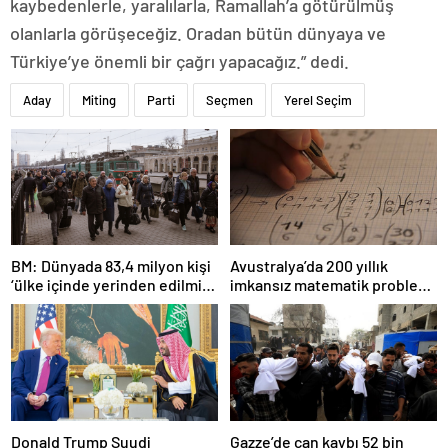
kaybedenlerle, yaralılarla, Ramallah’a götürülmüş
olanlarla görüşeceğiz. Oradan bütün dünyaya ve
Türkiye’ye önemli bir çağrı yapacağız.” dedi.
Aday
Miting
Parti
Seçmen
Yerel Seçim
BM: Dünyada 83,4 milyon kişi
Avustralya’da 200 yıllık
‘ülke içinde yerinden edilmiş’
imkansız matematik problemi
olarak yaşıyor
çözüldü
Donald Trump Suudi
Gazze’de can kaybı 52 bin