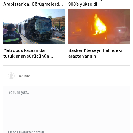
Arabistan’da: Görüşmelerde
908’e yükseldi
uyukladı
Metrobüs kazasında
Başkent’te seyir halindeki
tutuklanan sürücünün
araçta yangın
ifadesine ulaşıldı
En az 10 karakter gerekli