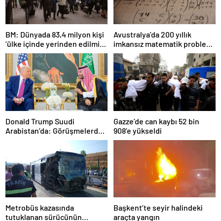
BM: Dünyada 83,4 milyon kişi
Avustralya’da 200 yıllık
‘ülke içinde yerinden edilmiş’
imkansız matematik problemi
olarak yaşıyor
çözüldü
Donald Trump Suudi
Gazze’de can kaybı 52 bin
Arabistan’da: Görüşmelerde
908’e yükseldi
uyukladı
Metrobüs kazasında
Başkent’te seyir halindeki
tutuklanan sürücünün
araçta yangın