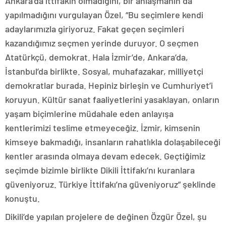
Ankara’da ittifakın olmadığını, bir anlaşmanın da
yapılmadığını vurgulayan Özel, “Bu seçimlere kendi
adaylarımızla giriyoruz. Fakat geçen seçimleri
kazandığımız seçmen yerinde duruyor. O seçmen
Atatürkçü, demokrat. Hala İzmir’de, Ankara’da,
İstanbul’da birlikte. Sosyal, muhafazakar, milliyetçi
demokratlar burada. Hepiniz birleşin ve Cumhuriyet’i
koruyun. Kültür sanat faaliyetlerini yasaklayan, onların
yaşam biçimlerine müdahale eden anlayışa
kentlerimizi teslime etmeyeceğiz. İzmir, kimsenin
kimseye bakmadığı, insanların rahatlıkla dolaşabileceği
kentler arasında olmaya devam edecek. Geçtiğimiz
seçimde bizimle birlikte Dikili İttifakı’nı kuranlara
güveniyoruz. Türkiye İttifakı’na güveniyoruz” şeklinde
konuştu.
Dikili’de yapılan projelere de değinen Özgür Özel, şu