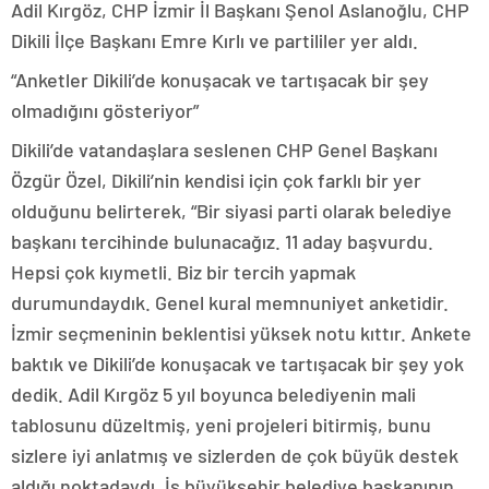
Adil Kırgöz, CHP İzmir İl Başkanı Şenol Aslanoğlu, CHP
Dikili İlçe Başkanı Emre Kırlı ve partililer yer aldı.
“Anketler Dikili’de konuşacak ve tartışacak bir şey
olmadığını gösteriyor”
Dikili’de vatandaşlara seslenen CHP Genel Başkanı
Özgür Özel, Dikili’nin kendisi için çok farklı bir yer
olduğunu belirterek, “Bir siyasi parti olarak belediye
başkanı tercihinde bulunacağız. 11 aday başvurdu.
Hepsi çok kıymetli. Biz bir tercih yapmak
durumundaydık. Genel kural memnuniyet anketidir.
İzmir seçmeninin beklentisi yüksek notu kıttır. Ankete
baktık ve Dikili’de konuşacak ve tartışacak bir şey yok
dedik. Adil Kırgöz 5 yıl boyunca belediyenin mali
tablosunu düzeltmiş, yeni projeleri bitirmiş, bunu
sizlere iyi anlatmış ve sizlerden de çok büyük destek
aldığı noktadaydı. İş büyükşehir belediye başkanının