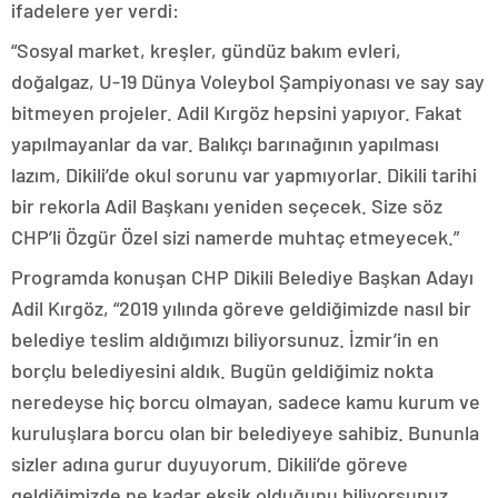
ifadelere yer verdi:
“Sosyal market, kreşler, gündüz bakım evleri,
doğalgaz, U-19 Dünya Voleybol Şampiyonası ve say say
bitmeyen projeler. Adil Kırgöz hepsini yapıyor. Fakat
yapılmayanlar da var. Balıkçı barınağının yapılması
lazım, Dikili’de okul sorunu var yapmıyorlar. Dikili tarihi
bir rekorla Adil Başkanı yeniden seçecek. Size söz
CHP’li Özgür Özel sizi namerde muhtaç etmeyecek.”
Programda konuşan CHP Dikili Belediye Başkan Adayı
Adil Kırgöz, “2019 yılında göreve geldiğimizde nasıl bir
belediye teslim aldığımızı biliyorsunuz. İzmir’in en
borçlu belediyesini aldık. Bugün geldiğimiz nokta
neredeyse hiç borcu olmayan, sadece kamu kurum ve
kuruluşlara borcu olan bir belediyeye sahibiz. Bununla
sizler adına gurur duyuyorum. Dikili’de göreve
geldiğimizde ne kadar eksik olduğunu biliyorsunuz.