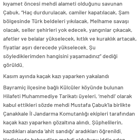
kıyamet öncesi mehdi alameti olduğunu savunan
Çabuk, “Haç durdurulacak, camiler kapatılacak, Şam
bölgesinde Türk beldeleri yıkılacak, Melhame savaşı
olacak, seller şehirleri yok edecek, yangınlar çıkacak,
afetler ve belalar yükselecek, kıtlık ve kuraklık artacak,
fiyatlar aşırı derecede yükselecek. Şu
söylediklerimden hangisini yaşamadınız” dediği
görüldü.
Kasım ayında kaçak kazı yaparken yakalandı
Bayramiç ilçesine bağlı Külcüler köyünde bulunan
Hilafeti Muhammediye Tarikatı üyeleri, ‘mehdi’ olarak
kabul ettikleri sözde mehdi Mustafa Çabuk’la birlikte
Çanakkale İl Jandarma Komutanlığı ekipleri tarafından
kaçak kazı yaparken gözaltına alındı. Şüphelilerin,
kazdıkları alanda ‘ahit sandığı’ aradıkları öğrenildi.
Hadislerde bahsedilen mehdi olduğunu iddia eden