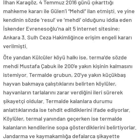
İlhan Karagöz, 4 Temmuz 2016 günü çıkarttığı
mahkeme kararı ile Gülen’i “Mehdi” ilan etmişti. ve yine
kendinin sözde ‘resul’ ve ‘mehdi’ olduğunu iddia eden
İskender Evrenesoğlu’na ait 5 internet sitesine;
Ankara 3. Sulh Ceza Hakimliğince erişim engeli kararı
verilmişti.
Öte yandan Külcüler köyü halkı ise, terma’de sözde
mehdi Mustafa Çabuk ile 200’e yakın kişinin kalmasını
istemiyor. Termalde grubun, 20’ye yakın küçükbaş
hayvan bakmaya çalıştıklarını belirten köylüler,
hayvanların tarlalarını zarar verdiğini ileri sürerek
şikayetçi oldular. Termalde kalanlara durumu
anlattıklarında ise tehdit edildiklerini ifade ediyorlar.
Köylüler, termal yanından geçerken ise termalde
kalanların kendilerine sopa gösterdiklerini belirtiyorlar.
Jandarma ve kaymakamlığa defalarca şikayette