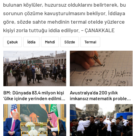
bulunan köylüler, huzursuz olduklarını belirterek, bu
sorunun çözüme kavuşturulmasını bekliyor. İddiaya
göre, sözde sahte mehdinin termal otelde yüzlerce
kişiyi zorla tuttuğu iddia ediliyor. – ÇANAKKALE
Çabuk
İddia
Mehdi
Sözde
Termal
BM: Dünyada 83,4 milyon kişi
Avustralya’da 200 yıllık
‘ülke içinde yerinden edilmiş’
imkansız matematik problemi
olarak yaşıyor
çözüldü