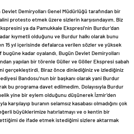
 Devlet Demiryolları Genel Müdürlüğü tarafından bir
alini protesto etmek üzere sizlerin karşısındayım. Biz
r Ekspresini ya da Pamukkale Ekspresi’nin Burdur’dan
 kadar kıymetli olduğunu ve Burdur halkı olarak bunu
n 15 yıl içerisinde defalarca verilen sözler ve yüksek
ef bugüne kadar oyalandı. Bugün Devlet Demiryolları
ndan yapılan bir törenle Güller ve Göller Ekspresi sabah
i gerçekleştirdi. Biraz önce dinlediğiniz ve izlediğiniz
ediyesi Bandosu’nun bir başkanı olarak yani Burdur
larak bu programa davet edilmedim. Dolayısıyla Burdur
nelik yine bir eylem olduğunu düşünerek İzmir’den
yla karşılayıp buranın selamsız kasabası olmadığını çok
ğerli büyüklerimize hatırlatmayı ve o kentin bir
 ettiğimi de ifade etmek istediğimi sizlere aktarmak