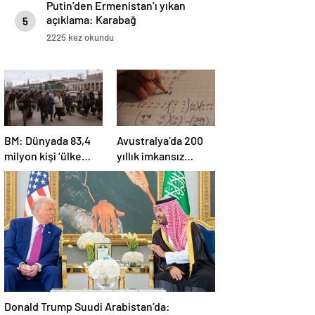
Putin’den Ermenistan’ı yıkan
açıklama: Karabağ
5
Azerbaycan’ın ayrılmaz bir
2225 kez okundu
parçasıdır!
BM: Dünyada 83,4
Avustralya’da 200
milyon kişi ‘ülke
yıllık imkansız
içinde yerinden
matematik
edilmiş’ olarak
problemi çözüldü
yaşıyor
Donald Trump Suudi Arabistan’da: