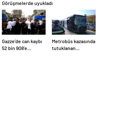
Görüşmelerde uyukladı
Gazze’de can kaybı
Metrobüs kazasında
52 bin 908’e
tutuklanan
yükseldi
sürücünün
ifadesine ulaşıldı