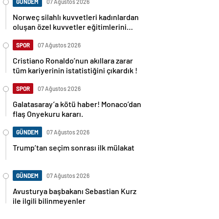
GÜNDEM
07 Ağustos 2026
Norweç silahlı kuvvetleri kadınlardan
oluşan özel kuvvetler eğitimlerini
başlattı.
SPOR
07 Ağustos 2026
Cristiano Ronaldo’nun akıllara zarar
tüm kariyerinin istatistiğini çıkardık !
SPOR
07 Ağustos 2026
Galatasaray’a kötü haber! Monaco’dan
flaş Onyekuru kararı.
GÜNDEM
07 Ağustos 2026
Trump’tan seçim sonrası ilk mülakat
GÜNDEM
07 Ağustos 2026
Avusturya başbakanı Sebastian Kurz
ile ilgili bilinmeyenler