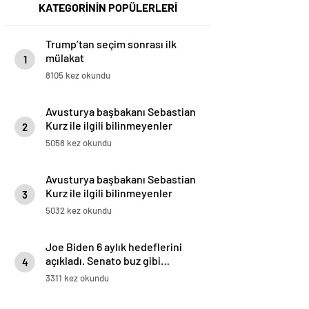
KATEGORİNİN POPÜLERLERİ
Trump’tan seçim sonrası ilk
mülakat
1
8105 kez okundu
Avusturya başbakanı Sebastian
Kurz ile ilgili bilinmeyenler
2
5058 kez okundu
Avusturya başbakanı Sebastian
Kurz ile ilgili bilinmeyenler
3
5032 kez okundu
Joe Biden 6 aylık hedeflerini
açıkladı. Senato buz gibi…
4
3311 kez okundu