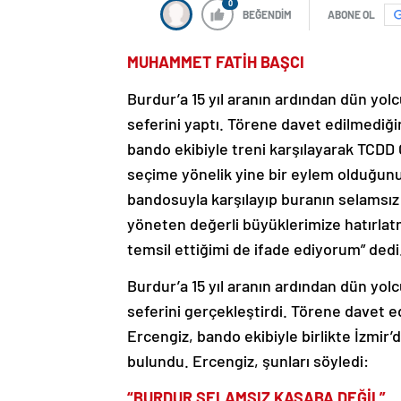
0
BEĞENDİM
ABONE OL
MUHAMMET FATİH BAŞCI
Burdur’a 15 yıl aranın ardından dün yolc
seferini yaptı. Törene davet edilmediği
bando ekibiyle treni karşılayarak TCDD
seçime yönelik yine bir eylem olduğunu
bandosuyla karşılayıp buranın selamsız 
yöneten değerli büyüklerimize hatırlatm
temsil ettiğimi de ifade ediyorum” dedi
Burdur’a 15 yıl aranın ardından dün yolc
seferini gerçekleştirdi. Törene davet e
Ercengiz, bando ekibiyle birlikte İzmir
bulundu. Ercengiz, şunları söyledi:
“BURDUR SELAMSIZ KASABA DEĞİL”