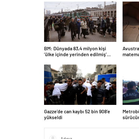
BM: Dünyada 83,4 milyon kişi
Avustra
‘ülke içinde yerinden edilmiş’
matema
olarak yaşıyor
Gazze’de can kaybı 52 bin 908’e
Metrobü
yükseldi
sürücün