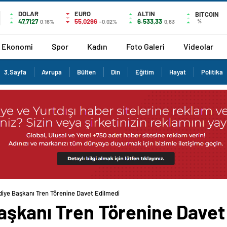
DOLAR
EURO
ALTIN
BITCOIN
47,7127
55,0296
6.533,33
%
0.16%
-0.02%
0,63
Ekonomi
Spor
Kadın
Foto Galeri
Videolar
3.Sayfa
Avrupa
Bülten
Din
Eğitim
Hayat
Politika
diye Başkanı Tren Törenine Davet Edilmedi
aşkanı Tren Törenine Davet