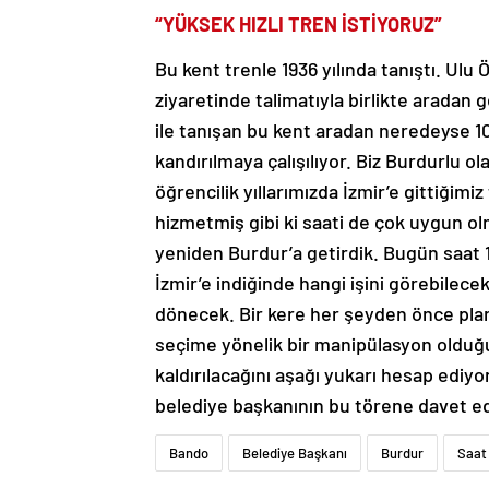
“YÜKSEK HIZLI TREN İSTİYORUZ”
Bu kent trenle 1936 yılında tanıştı. Ul
ziyaretinde talimatıyla birlikte aradan 
ile tanışan bu kent aradan neredeyse 
kandırılmaya çalışılıyor. Biz Burdurlu ola
öğrencilik yıllarımızda İzmir’e gittiğimi
hizmetmiş gibi ki saati de çok uygun olm
yeniden Burdur’a getirdik. Bugün saat 
İzmir’e indiğinde hangi işini görebilece
dönecek. Bir kere her şeyden önce pla
seçime yönelik bir manipülasyon olduğ
kaldırılacağını aşağı yukarı hesap ediy
belediye başkanının bu törene davet ed
Bando
Belediye Başkanı
Burdur
Saat