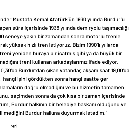
u Önder Mustafa Kemal Atatürk’ün 1930 yılında Burdur’u
geçen süre içerisinde 1936 yılında demiryolu taşımacılığı
100 seneye yakın bir zamandan sonra motorlu trenle
rak yüksek hızlı tren istiyoruz. Bizim 1990’lı yıllarda,
z treni yeniden buraya bir icatmış gibi ya da büyük bir
adığını treni kullanan arkadaşlarımız ifade ediyor,
10.30’da Burdur’dan çıkan vatandaş akşam saat 19.00’da
k, hangi işini gördükten sonra hangi saatte geri
nlamaların doğru olmadığını ve bu hizmetin tamamen
unu, seçimden sonra da çok kısa bir zaman içerisinde
orum. Burdur halkının bir belediye başkanı olduğunu ve
ilmediğini Burdur halkına duyurmak istedim.”
Treni