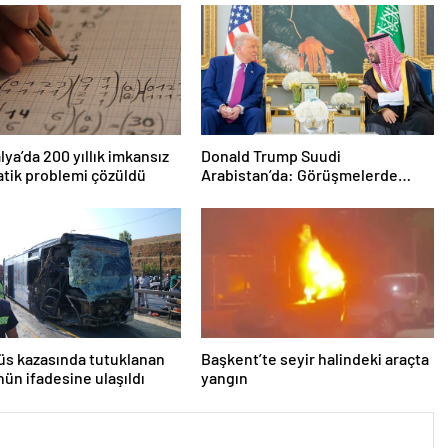
lya’da 200 yıllık imkansız
Donald Trump Suudi
tik problemi çözüldü
Arabistan’da: Görüşmelerde
uyukladı
s kazasında tutuklanan
Başkent’te seyir halindeki araçta
ün ifadesine ulaşıldı
yangın