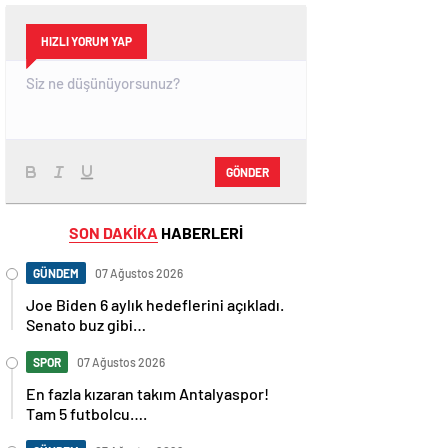
HIZLI YORUM YAP
GÖNDER
SON DAKİKA
HABERLERİ
GÜNDEM
07 Ağustos 2026
Joe Biden 6 aylık hedeflerini açıkladı.
Senato buz gibi…
SPOR
07 Ağustos 2026
En fazla kızaran takım Antalyaspor!
Tam 5 futbolcu….