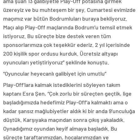
ama şuan 13 galibiyetle Play-Off potasına girmek
üzereyiz ve bu muhteşem bir şey. Cumartesi evimizde
maçımız var bütün Bodrumluları buraya bekliyoruz.
Maçı alıp Play-Off maçlarında Bodrum’u temsil etmek
istiyoruz. Bu süreçte bize destek veren tüm
sponsorlarımıza çok teşekkür ederiz. 2 yıl içerisinde
200 kişilik spor ordusu kurduk. Ücretsiz altyapı
oyuncuları yetiştiriyoruz” şeklinde konuştu.
“Oyuncular heyecanlı galibiyet için umutlu”
Play-Off’lara kalmak istediklerini söyleyen takım
kaptanı Esra Şen, “Çok zorlu bir süreçten geçtik, lige
başladığımızda hedefimiz Play-Off’a kalmaktı ama o
kadar şansız mağlubiyetler aldık ki bir anda 9’unculuğa
düştük. Karşıyaka maçından sonra çıkış yakaladık.
Oynadığımız oyundan keyif almaya başladık. Bu
süreçte taraftarımızdan, hocalarımızdan ve