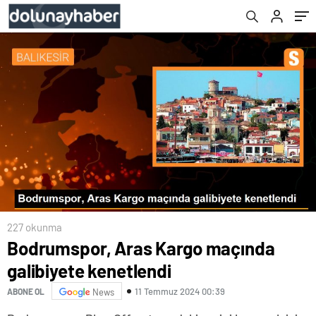
227 okunma
Bodrumspor, Aras Kargo maçında
galibiyete kenetlendi
11 Temmuz 2024 00:39
ABONE OL
News