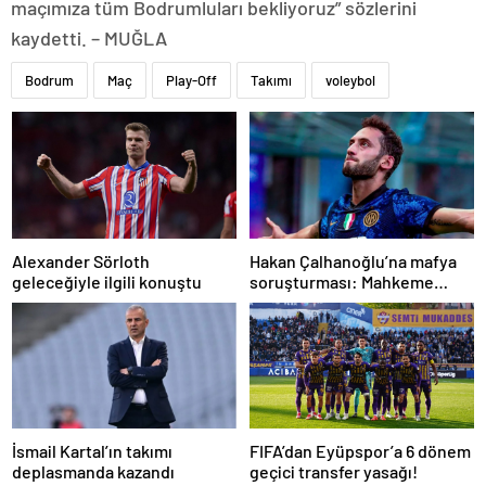
maçımıza tüm Bodrumluları bekliyoruz” sözlerini
kaydetti. – MUĞLA
Bodrum
Maç
Play-Off
Takımı
voleybol
Alexander Sörloth
Hakan Çalhanoğlu’na mafya
geleceğiyle ilgili konuştu
soruşturması: Mahkeme
cezasını açıkladı
İsmail Kartal’ın takımı
FIFA’dan Eyüpspor’a 6 dönem
deplasmanda kazandı
geçici transfer yasağı!