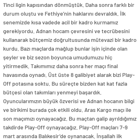
1’inci ligin kapısından dönmüştük. Daha sonra farklı bir
durum oluştu ve Fethiye’nin haklarını devraldık. İlk
senemizde kısa vadede acil bir kadro kurmamız
gerekiyordu. Adnan hocam çevresini ve tecrübesini
kullanarak bütçemiz doğrultusunda mütevazi bir kadro
kurdu. Bazı maçlarda mağlup bunlar işin içinde olan
şeyler ve biz sezon boyunca umudumuzu hiç
yitirmedik. Takımımız daha sonra her maçı final
havasında oynadı. Üst üste 8 galibiyet alarak bizi Play-
Off potasına soktu. Bu süreçte bizden kat kat fazla
bütçesi olan takımları yenmeyi başardık.
Oyuncularımızın büyük özverisi ve Adnan hocanın bilgi
ve birikimi burada çok etkili oldu. Aras Kargo maçı ile
son maçımızı oynayacağız. Bu maçtan galip ayrıldığımız
takdirde Play-Off oynayacağız. Play-Off maçları 7-9
mart arasında Balıkesir’de oynanacak. İnşallah ilk