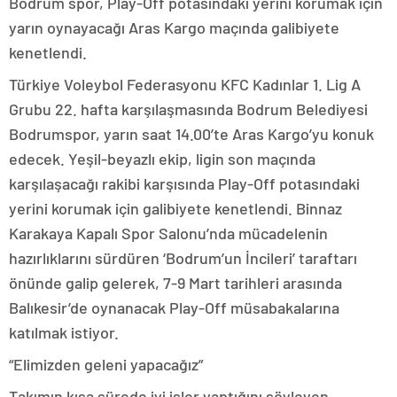
Bodrum spor, Play-Off potasındaki yerini korumak için
yarın oynayacağı Aras Kargo maçında galibiyete
kenetlendi.
Türkiye Voleybol Federasyonu KFC Kadınlar 1. Lig A
Grubu 22. hafta karşılaşmasında Bodrum Belediyesi
Bodrumspor, yarın saat 14.00’te Aras Kargo’yu konuk
edecek. Yeşil-beyazlı ekip, ligin son maçında
karşılaşacağı rakibi karşısında Play-Off potasındaki
yerini korumak için galibiyete kenetlendi. Binnaz
Karakaya Kapalı Spor Salonu’nda mücadelenin
hazırlıklarını sürdüren ‘Bodrum’un İncileri’ taraftarı
önünde galip gelerek, 7-9 Mart tarihleri arasında
Balıkesir’de oynanacak Play-Off müsabakalarına
katılmak istiyor.
“Elimizden geleni yapacağız”
Takımın kısa sürede iyi işler yaptığını söyleyen