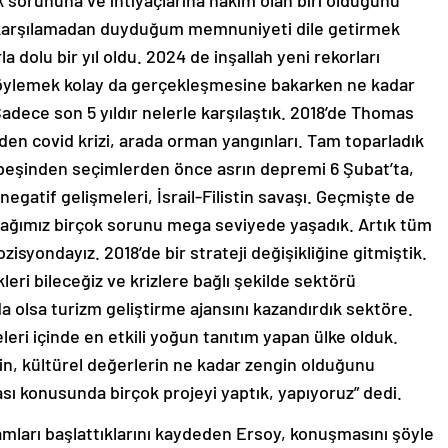
sorununa ve ihtiyaçlarına hakim olan biri olduğunu
k karşılamadan duyduğum memnuniyeti dile getirmek
 dolu bir yıl oldu. 2024 de inşallah yeni rekorları
 söylemek kolay da gerçekleşmesine bakarken ne kadar
Sadece son 5 yıldır nelerle karşılaştık. 2018’de Thomas
den covid krizi, arada orman yangınları. Tam toparladık
eşinden seçimlerden önce asrın depremi 6 Şubat’ta,
egatif gelişmeleri, İsrail-Filistin savaşı. Geçmişte de
ağımız birçok sorunu mega seviyede yaşadık. Artık tüm
isyondayız. 2018’de bir strateji değişikliğine gitmiştik.
ri bileceğiz ve krizlere bağlı şekilde sektörü
da olsa turizm geliştirme ajansını kazandırdık sektöre.
leri içinde en etkili yoğun tanıtım yapan ülke olduk.
in, kültürel değerlerin ne kadar zengin olduğunu
ası konusunda birçok projeyi yaptık, yapıyoruz” dedi.
amları başlattıklarını kaydeden Ersoy, konuşmasını şöyle