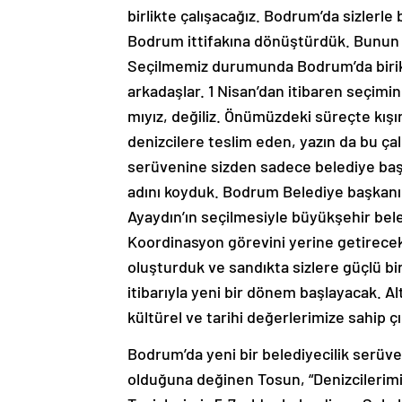
birlikte çalışacağız. Bodrum’da sizlerle b
Bodrum ittifakına dönüştürdük. Bunun iç
Seçilmemiz durumunda Bodrum’da birik
arkadaşlar. 1 Nisan’dan itibaren seçimi
mıyız, değiliz. Önümüzdeki süreçte kışın
denizcilere teslim eden, yazın da bu çal
serüvenine sizden sadece belediye başk
adını koyduk. Bodrum Belediye başkanı
Ayaydın’ın seçilmesiyle büyükşehir bele
Koordinasyon görevini yerine getirecek 
oluşturduk ve sandıkta sizlere güçlü bi
itibarıyla yeni bir dönem başlayacak. Al
kültürel ve tarihi değerlerimize sahip ç
Bodrum’da yeni bir belediyecilik serüv
olduğuna değinen Tosun, “Denizcilerimi