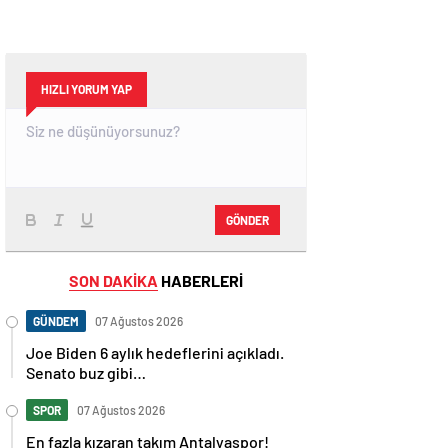
HIZLI YORUM YAP
GÖNDER
SON DAKİKA
HABERLERİ
GÜNDEM
07 Ağustos 2026
Joe Biden 6 aylık hedeflerini açıkladı.
Senato buz gibi…
SPOR
07 Ağustos 2026
En fazla kızaran takım Antalyaspor!