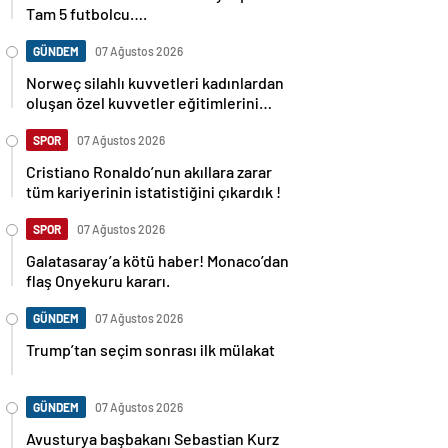
Tam 5 futbolcu….
GÜNDEM
07 Ağustos 2026
Norweç silahlı kuvvetleri kadınlardan
oluşan özel kuvvetler eğitimlerini
başlattı.
SPOR
07 Ağustos 2026
Cristiano Ronaldo’nun akıllara zarar
tüm kariyerinin istatistiğini çıkardık !
SPOR
07 Ağustos 2026
Galatasaray’a kötü haber! Monaco’dan
flaş Onyekuru kararı.
GÜNDEM
07 Ağustos 2026
Trump’tan seçim sonrası ilk mülakat
GÜNDEM
07 Ağustos 2026
Avusturya başbakanı Sebastian Kurz