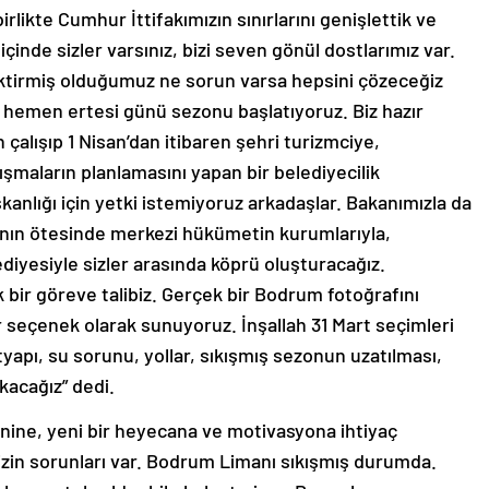
irlikte Cumhur İttifakımızın sınırlarını genişlettik ve
inde sizler varsınız, bizi seven gönül dostlarımız var.
tirmiş olduğumuz ne sorun varsa hepsini çözeceğiz
n hemen ertesi günü sezonu başlatıyoruz. Biz hazır
 çalışıp 1 Nisan’dan itibaren şehri turizmciye,
ışmaların planlamasını yapan bir belediyecilik
anlığı için yetki istemiyoruz arkadaşlar. Bakanımızla da
nın ötesinde merkezi hükümetin kurumlarıyla,
diyesiyle sizler arasında köprü oluşturacağız.
bir göreve talibiz. Gerçek bir Bodrum fotoğrafını
r seçenek olarak sunuyoruz. İnşallah 31 Mart seçimleri
tyapı, su sorunu, yollar, sıkışmış sezonun uzatılması,
ıkacağız” dedi.
enine, yeni bir heyecana ve motivasyona ihtiyaç
zin sorunları var. Bodrum Limanı sıkışmış durumda.