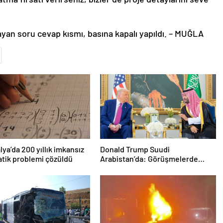
yan soru cevap kısmı, basına kapalı yapıldı. – MUĞLA
lya’da 200 yıllık imkansız
Donald Trump Suudi
tik problemi çözüldü
Arabistan’da: Görüşmelerde
uyukladı