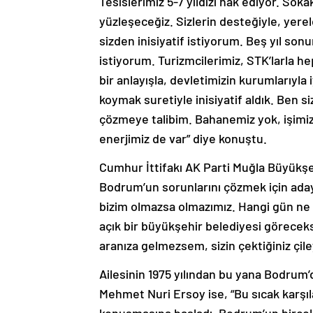
Tesislerimiz 5-7 yıldızı hak ediyor. Soka
yüzleşeceğiz. Sizlerin desteğiyle, yerel
sizden inisiyatif istiyorum. Beş yıl so
istiyorum. Turizmcilerimiz, STK’larla he
bir anlayışla, devletimizin kurumlarıyla i
koymak suretiyle inisiyatif aldık. Ben
çözmeye talibim. Bahanemiz yok, işimi
enerjimiz de var” diye konuştu.
Cumhur İttifakı AK Parti Muğla Büyükşe
Bodrum’un sorunlarını çözmek için aday
bizim olmazsa olmazımız. Hangi gün ne s
açık bir büyükşehir belediyesi görecek
aranıza gelmezsem, sizin çektiğiniz çil
Ailesinin 1975 yılından bu yana Bodrum’
Mehmet Nuri Ersoy ise, “Bu sıcak karşı