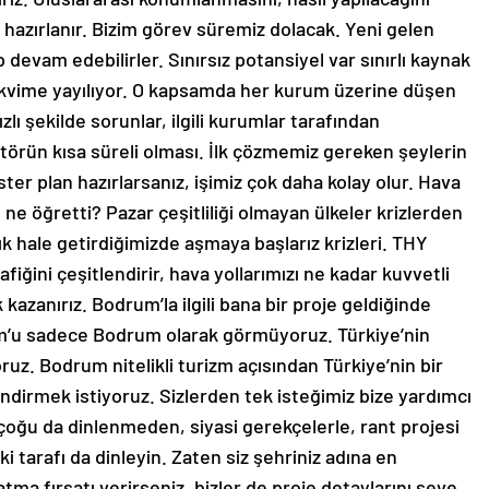
nde hazırlanır. Bizim görev süremiz dolacak. Yeni gelen
p devam edebilirler. Sınırsız potansiyel var sınırlı kaynak
 takvime yayılıyor. O kapsamda her kurum üzerine düşen
ızlı şekilde sorunlar, ilgili kurumlar tarafından
ktörün kısa süreli olması. İlk çözmemiz gereken şeylerin
ter plan hazırlarsanız, işimiz çok daha kolay olur. Hava
e ne öğretti? Pazar çeşitliliği olmayan ülkeler krizlerden
k hale getirdiğimizde aşmaya başlarız krizleri. THY
fiğini çeşitlendirir, hava yollarımızı ne kadar kuvvetli
k kazanırız. Bodrum’la ilgili bana bir proje geldiğinde
’u sadece Bodrum olarak görmüyoruz. Türkiye’nin
uz. Bodrum nitelikli turizm açısından Türkiye’nin bir
endirmek istiyoruz. Sizlerden tek isteğimiz bize yardımcı
irçoğu da dinlenmeden, siyasi gerekçelerle, rant projesi
ki tarafı da dinleyin. Zaten siz şehriniz adına en
ma fırsatı verirseniz, bizler de proje detaylarını seve