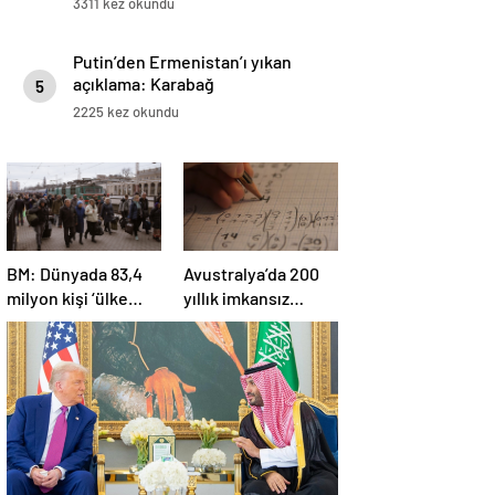
3311 kez okundu
Putin’den Ermenistan’ı yıkan
açıklama: Karabağ
5
Azerbaycan’ın ayrılmaz bir
2225 kez okundu
parçasıdır!
BM: Dünyada 83,4
Avustralya’da 200
milyon kişi ‘ülke
yıllık imkansız
içinde yerinden
matematik
edilmiş’ olarak
problemi çözüldü
yaşıyor