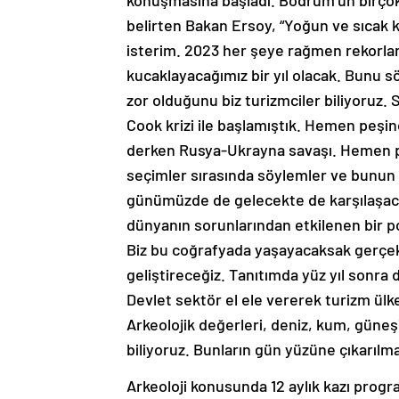
konuşmasına başladı. Bodrum’un birçok 
belirten Bakan Ersoy, “Yoğun ve sıca
isterim. 2023 her şeye rağmen rekorlarla
kucaklayacağımız bir yıl olacak. Bunu
zor olduğunu biz turizmciler biliyoruz. 
Cook krizi ile başlamıştık. Hemen peşin
derken Rusya-Ukrayna savaşı. Hemen p
seçimler sırasında söylemler ve bunun n
günümüzde de gelecekte de karşılaşac
dünyanın sorunlarından etkilenen bir poz
Biz bu coğrafyada yaşayacaksak gerçekle
geliştireceğiz. Tanıtımda yüz yıl sonra 
Devlet sektör el ele vererek turizm ülke
Arkeolojik değerleri, deniz, kum, güneş
biliyoruz. Bunların gün yüzüne çıkarılm
Arkeoloji konusunda 12 aylık kazı progr