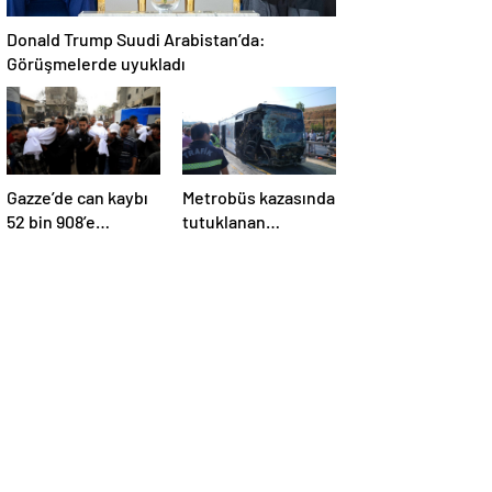
Donald Trump Suudi Arabistan’da:
Görüşmelerde uyukladı
Gazze’de can kaybı
Metrobüs kazasında
52 bin 908’e
tutuklanan
yükseldi
sürücünün
ifadesine ulaşıldı