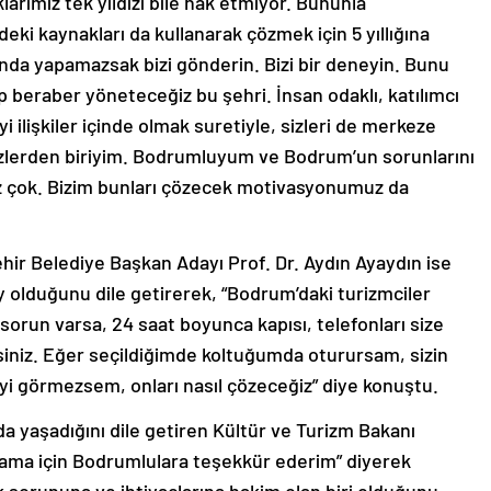
klarımız tek yıldızı bile hak etmiyor. Bununla
deki kaynakları da kullanarak çözmek için 5 yıllığına
nunda yapamazsak bizi gönderin. Bizi bir deneyin. Bunu
p beraber yöneteceğiz bu şehri. İnsan odaklı, katılımcı
yi ilişkiler içinde olmak suretiyle, sizleri de merkeze
 sizlerden biriyim. Bodrumluyum ve Bodrum’un sorunlarını
z çok. Bizim bunları çözecek motivasyonumuz da
hir Belediye Başkan Adayı Prof. Dr. Aydın Ayaydın ise
 olduğunu dile getirerek, “Bodrum’daki turizmciler
orun varsa, 24 saat boyunca kapısı, telefonları size
siniz. Eğer seçildiğimde koltuğumda oturursam, sizin
eyi görmezsem, onları nasıl çözeceğiz” diye konuştu.
da yaşadığını dile getiren Kültür ve Turizm Bakanı
lama için Bodrumlulara teşekkür ederim” diyerek