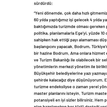
sürdürdü:
“Yeni dönemde, çok daha hızlı gitmemiz
60 yılda yaptığımız işi gelecek 4 yılda y
baktığımızda turizmde olması gereken 
politika, planlamalarla Ege’yi, yüzde 10
sahipken hak ettiği payı alamaması dü
başlangıcını yapacak. Bodrum, Türkiye’ni
bir hazine Bodrum. Ama onlara hizmet e
ve Turizm Bakanlığı ile olabilecek bir s
yönetimlerin merkezi yönetim ile birlik
Büyükşehir belediyelerine yazı yazmaya 
şehirde kalacağız diye düşünüyorum. Eğ
turizme endeksliyse o zaman yerel yön
master planlarını isteyin. Turizm mast
potansiyeli en iyi sizler bilirsiniz. He
plan hazırlanırken her türlü desteği ver