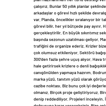
çalışırız. Bunlar 50 yıllık planlar şekli
arkadaşlar o görevi hızlı şekilde devralı
var. Planda, öncelikler sıralanıyor bir
görevi bilir, her yıl bütçede pay ayırır. H
gerçekleştirilir. En büyük sıkıntımız se
başında sezonun uzatılması geliyor. Mas
trafiğini de organize ederiz. Krizler biz
çok olumsuz etkileniyor. Sektörü bağışı
300’den fazla şehre uçuş alıyor. Hava tra
hale getirirsek krizlere o denli bağışıklı
canıgönülden yapmaya hazırım. Bodrum
marka yüzü, tanıtım yüzü olarak görüyor
cazibe noktası. Biz bunu çok iyi değerl
olmanız. Birçok proje geliştiriyoruz. B
denip reddediliyor. Projeleri inceleyin. İ
doğrusuna karar vereceksiniz. Bize anlat