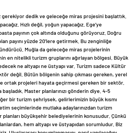
 gerekiyor dedik ve geleceğe miras projesini başlattık.
apacağız. Hızlı değil, yoğun yapacağız. Ege’ye
pasta payının çok altında olduğunu görüyoruz. Doğru
 olan payını yüzde 20’lere getirmek. Bu zenginliğe
şündürücü. Muğla da geleceğe miras projelerinin
n en nitelikli turizm gruplarını ağırlayan bölgesi. Büyük
decek ne altyapı ne üstyapı var. Turizm sadece Kültür
ektör değil. Bütün bölgenin sahip çıkması gereken, yerel
te ortak projeleri hayata geçirmesi gereken bir sektör.
başladık. Master planlarınızı gönderin diye. 4-5
er bir turizm şehriysek, gelirlerimizin büyük kısmı
etim seçimlerinde mutlaka adaylarınızdan turizm
er planları büyükşehir belediyelerinin konusudur. Çünkü
m planlardan, hem altyapı ve üstyapıdan sorumludur. Biz
iriz. Uluslararası konumlanmasını, nasıl yapılacağını