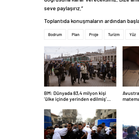
seve paylaşırız.”
Toplantıda konuşmaların ardından başla
Bodrum
Plan
Proje
Turizm
Yüz
BM: Dünyada 83,4 milyon kişi
Avustra
‘ülke içinde yerinden edilmiş’
matema
olarak yaşıyor