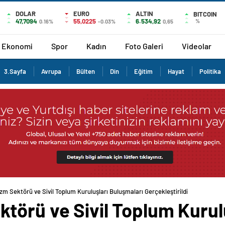
DOLAR
EURO
ALTIN
BITCOIN
47,7094
55,0225
6.534,92
%
0.16%
-0.03%
0,65
Ekonomi
Spor
Kadın
Foto Galeri
Videolar
3.Sayfa
Avrupa
Bülten
Din
Eğitim
Hayat
Politika
m Sektörü ve Sivil Toplum Kuruluşları Buluşmaları Gerçekleştirildi
törü ve Sivil Toplum Kurul